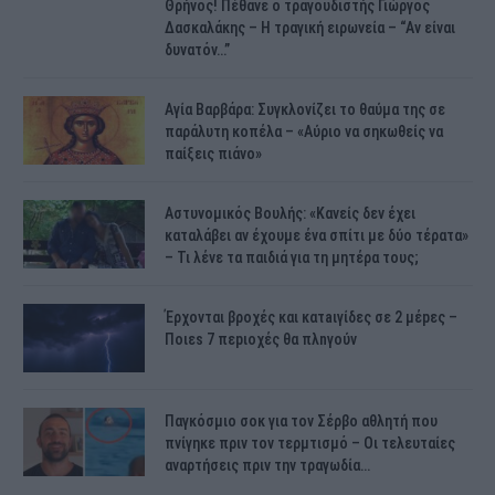
Θρήνος! Πέθανε ο τραγουδιστής Γιώργος
Δασκαλάκης – Η τραγική ειρωνεία – “Αν είναι
δυνατόν…”
Αγία Βαρβάρα: Συγκλονίζει το θαύμα της σε
παράλυτη κοπέλα – «Αύριο να σηκωθείς να
παίξεις πιάνο»
Αστυνομικός Bουλής: «Κανείς δεν έχει
καταλάβει αν έχουμε ένα σπίτι με δύο τέρατα»
– Τι λένε τα παιδιά για τη μητέρα τους;
Έρχονται βροχές και κατaιγίδες σε 2 μέpες –
Ποιεs 7 πεpιοχές θα πλnγούν
Παγκόσμιο σοκ για τον Σέρβο αθλητή που
πνίγηκε πριν τον τερμτισμό – Οι τελευταίες
αναρτήσεις πριν την τραγωδία…