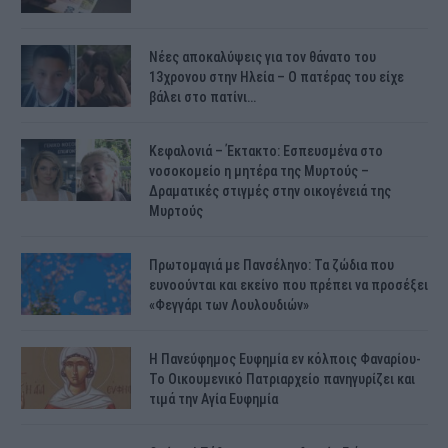
Νέες αποκαλύψεις για τον θάνατο του
13χρονου στην Ηλεία – Ο πατέρας του είχε
βάλει στο πατίνι…
Κεφαλονιά – Έκτακτο: Εσπευσμένα στο
νοσοκομείο η μητέρα της Μυρτούς –
Δραματικές στιγμές στην οικογένειά της
Μυρτούς
Πρωτομαγιά με Πανσέληνο: Τα ζώδια που
ευνοούνται και εκείνο που πρέπει να προσέξει
«Φεγγάρι των Λουλουδιών»
H Πανεύφημος Ευφημία εν κόλποις Φαναρίου-
Το Οικουμενικό Πατριαρχείο πανηγυρίζει και
τιμά την Αγία Ευφημία