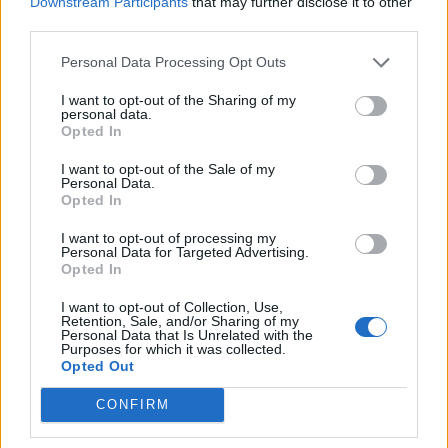
Downstream Participants
that may further disclose it to other
third parties.
πεθερά, ο πεθερός μου και η αδελφή
Personal Data Processing Opt Outs
της Κατερίνας. Είναι ασφαλείς. Τα
I want to opt-out of the Sharing of my
ξημερώματα της Πέμπτης 7/9 ήχησε
personal data.
Opted In
το 112, συγκεντρώθηκαν ηλικιωμένοι
I want to opt-out of the Sale of my
και παιδιά, τους έβαλαν σε ένα
Personal Data.
Opted In
τρακτέρ και τους πήγαν σε ένα σπίτι
I want to opt-out of processing my
Personal Data for Targeted Advertising.
στο βουνό. Μου τηλεφώνησε ο
Opted In
πεθερός μου πριν από λίγο και μου
I want to opt-out of Collection, Use,
Retention, Sale, and/or Sharing of my
είπε ότι δεν έχουν καθόλου νερό, ούτε
Personal Data that Is Unrelated with the
Purposes for which it was collected.
Opted Out
ρεύμα. Όλο το χωριό καταστράφηκε.
CONFIRM
460 οικογένειες. Το σπίτι του πεθερού