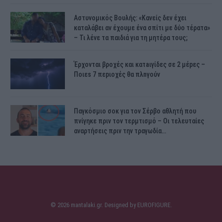
Αστυνομικός Bουλής: «Κανείς δεν έχει
καταλάβει αν έχουμε ένα σπίτι με δύο τέρατα»
– Τι λένε τα παιδιά για τη μητέρα τους;
Έρχονται βροχές και κατaιγίδες σε 2 μέpες –
Ποιεs 7 πεpιοχές θα πλnγούν
Παγκόσμιο σοκ για τον Σέρβο αθλητή που
πνίγηκε πριν τον τερμτισμό – Οι τελευταίες
αναρτήσεις πριν την τραγωδία…
© 2026 mantalaki.gr. Designed by
EUROFIGURE
.