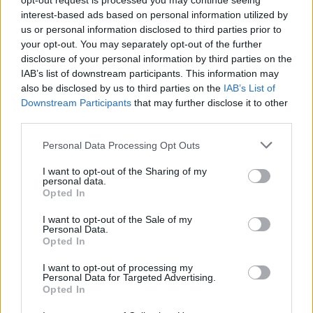
opt-out request is processed you may continue seeing
interest-based ads based on personal information utilized by
και άρχισα να μη θυμάμαι τίποτα.
us or personal information disclosed to third parties prior to
Μετά δε θυμάμαι τι έγινε» λέει ούσα
your opt-out. You may separately opt-out of the further
disclosure of your personal information by third parties on the
σε συναισθηματική φόρτιση.
IAB’s list of downstream participants. This information may
also be disclosed by us to third parties on the
IAB’s List of
Downstream Participants
that may further disclose it to other
third parties.
«Στεναχωριέμαι πάρα πολύ για το
Personal Data Processing Opt Outs
παιδί αυτό, γιατί με έχει βοηθήσει
I want to opt-out of the Sharing of my
αρκετά και στο παρελθόν, απλά τώρα
personal data.
Opted In
ελπίζω να γίνει καλά, προσεύχομαι να
I want to opt-out of the Sale of my
γίνει καλά, μόνο αυτό» λέει
Personal Data.
Opted In
συγκινημένη η 15χρονη οδηγός
I want to opt-out of processing my
Personal Data for Targeted Advertising.
Opted In
«Δεν ήξερα ότι θα πάνε με το πατίνι»