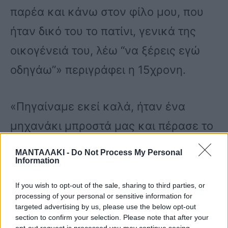
παρέα και κάνω στον φίλο μου, που
ήταν δικό του το πατίνι, γενικά της
οικογένειά του, λέω “να ξέρεις εγώ
οδηγάω”» περιγράφει η 15χρονη.
«Πηγαίναμε εκεί καλά, ήταν ένα
μηχανάκι μπροστά μας και πέρασε το
μηχανάκι και του κάνω του φίλου μου
ΜΑΝΤΑΛΑΚΙ -
Do Not Process My Personal
Information
“δεν περνάει κανείς”, περνάω και εγώ
και μας παίρνει σβάρνα το αμάξι. Εγώ
If you wish to opt-out of the sale, sharing to third parties, or
processing of your personal or sensitive information for
εκεί πέρα, όταν μας πήρε σβάρνα,
targeted advertising by us, please use the below opt-out
section to confirm your selection. Please note that after your
είχα τις αισθήσεις μου, μετά τις έχασα