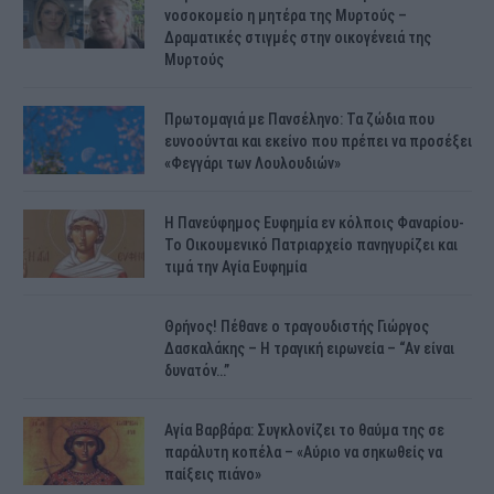
νοσοκομείο η μητέρα της Μυρτούς –
Δραματικές στιγμές στην οικογένειά της
Μυρτούς
Πρωτομαγιά με Πανσέληνο: Τα ζώδια που
ευνοούνται και εκείνο που πρέπει να προσέξει
«Φεγγάρι των Λουλουδιών»
H Πανεύφημος Ευφημία εν κόλποις Φαναρίου-
Το Οικουμενικό Πατριαρχείο πανηγυρίζει και
τιμά την Αγία Ευφημία
Θρήνος! Πέθανε ο τραγουδιστής Γιώργος
Δασκαλάκης – Η τραγική ειρωνεία – “Αν είναι
δυνατόν…”
Αγία Βαρβάρα: Συγκλονίζει το θαύμα της σε
παράλυτη κοπέλα – «Αύριο να σηκωθείς να
παίξεις πιάνο»