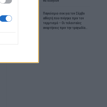
θα πλnγούν
Παγκόσμιο σοκ για τον Σέρβο
αθλητή που πνίγηκε πριν τον
τερμτισμό – Οι τελευταίες
αναρτήσεις πριν την τραγωδία…