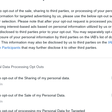
στη θάλασσα.
to opt-out of the sale, sharing to third parties, or processing of your per
formation for targeted advertising by us, please use the below opt-out s
r selection. Please note that after your opt-out request is processed y
 στις 11:30 το πρωί της Κυριακής 16/7,
eing interest-based ads based on personal information utilized by us or
disclosed to third parties prior to your opt-out. You may separately opt-
υ Δήμου Ωρωπού. Ο οδηγός οδηγός
losure of your personal information by third parties on the IAB’s list of
τηφόρα κάθετου δρόμου (οδός
. This information may also be disclosed by us to third parties on the
IA
Participants
that may further disclose it to other third parties.
ν παραλιακή και κατέληξε στην
νειες με παιδιά.
l Data Processing Opt Outs
o opt-out of the Sharing of my personal data.
ος την κατηφόρα κάθετου δρόμου (οδός
In
ν παραλιακή και κατέληξε στην
o opt-out of the Sale of my Personal Data.
νειες με παιδιά.
In
to opt-out of processing my Personal Data for Targeted