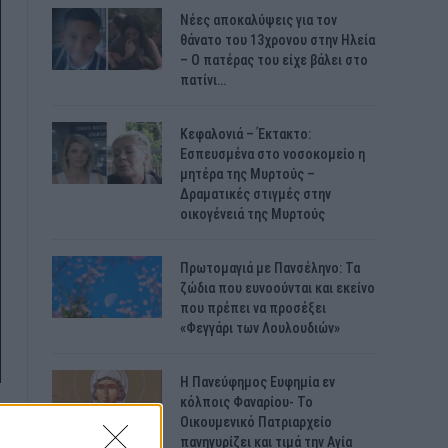
Νέες αποκαλύψεις για τον
θάνατο του 13χρονου στην Ηλεία
– Ο πατέρας του είχε βάλει στο
πατίνι…
Κεφαλονιά – Έκτακτο:
Εσπευσμένα στο νοσοκομείο η
μητέρα της Μυρτούς –
Δραματικές στιγμές στην
οικογένειά της Μυρτούς
Πρωτομαγιά με Πανσέληνο: Τα
ζώδια που ευνοούνται και εκείνο
που πρέπει να προσέξει
«Φεγγάρι των Λουλουδιών»
H Πανεύφημος Ευφημία εν
κόλποις Φαναρίου- Το
Οικουμενικό Πατριαρχείο
πανηγυρίζει και τιμά την Αγία