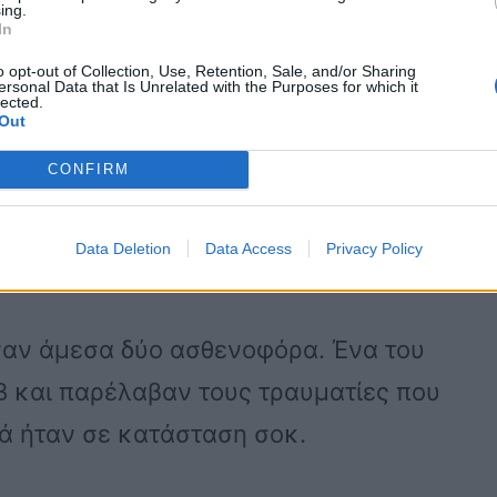
ing.
 πληροφορίες του ethnos.gr, επέβαινε
In
ο του, οι οποίοι διακομίστηκαν στο
o opt-out of Collection, Use, Retention, Sale, and/or Sharing
ersonal Data that Is Unrelated with the Purposes for which it
νηματάς.
lected.
Out
CONFIRM
 τον «oυρανό» και το αναποδογύρισαν
ήρχε άμεσος κίνδυνος πνιγμού για
Data Deletion
Data Access
Privacy Policy
σαν άμεσα δύο ασθενοφόρα. Ένα του
 και παρέλαβαν τους τραυματίες που
ά ήταν σε κατάσταση σοκ.