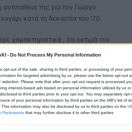
αντιπάθεια της για τον Γιώργο
ευγάρι κατά τη δεκαετία του ’70.
ρε χαρακτηριστικά , ότι εκτιμά τον
ωστόσο δεν τρέφει καλά αισθήματα για
ΚΙ -
Do Not Process My Personal Information
to opt-out of the sale, sharing to third parties, or processing of your per
formation for targeted advertising by us, please use the below opt-out s
r selection. Please note that after your opt-out request is processed y
 τον Γιώργο Νταλάρα»
eing interest-based ads based on personal information utilized by us or
 τραγουδίστρια που ήταν ζευγάρι με
disclosed to third parties prior to your opt-out. You may separately opt-
losure of your personal information by third parties on the IAB’s list of
α του ’70, αποκάλυψε την προσωπική
. This information may also be disclosed by us to third parties on the
IA
Participants
that may further disclose it to other third parties.
λώνοντας παράλληλα ότι τον σέβεται ως