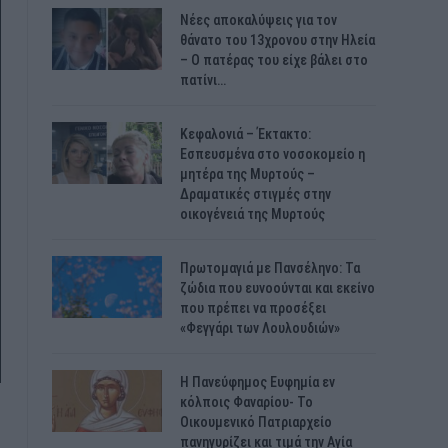
Νέες αποκαλύψεις για τον
θάνατο του 13χρονου στην Ηλεία
– Ο πατέρας του είχε βάλει στο
πατίνι…
Κεφαλονιά – Έκτακτο:
Εσπευσμένα στο νοσοκομείο η
μητέρα της Μυρτούς –
Δραματικές στιγμές στην
οικογένειά της Μυρτούς
Πρωτομαγιά με Πανσέληνο: Τα
ζώδια που ευνοούνται και εκείνο
που πρέπει να προσέξει
«Φεγγάρι των Λουλουδιών»
H Πανεύφημος Ευφημία εν
κόλποις Φαναρίου- Το
Οικουμενικό Πατριαρχείο
πανηγυρίζει και τιμά την Αγία