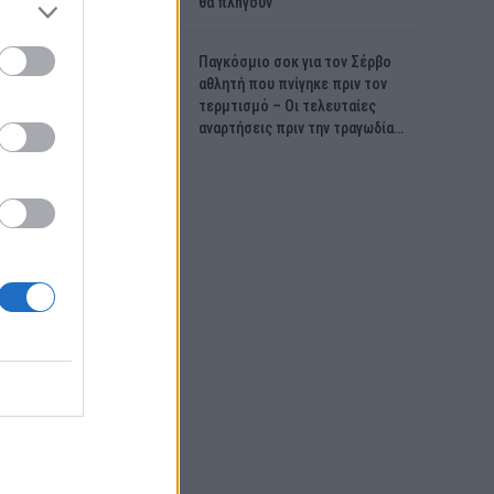
θα πλnγούν
Παγκόσμιο σοκ για τον Σέρβο
αθλητή που πνίγηκε πριν τον
τερμτισμό – Οι τελευταίες
αναρτήσεις πριν την τραγωδία…