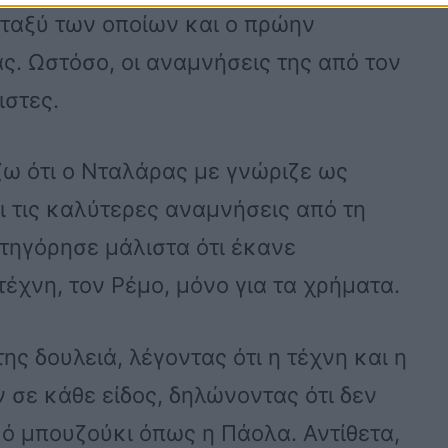
εταξύ των οποίων και ο πρώην
 Ωστόσο, οι αναμνήσεις της από τον
ιστες.
ζω ότι ο Νταλάρας με γνώριζε ως
ει τις καλύτερες αναμνήσεις από τη
ατηγόρησε μάλιστα ότι έκανε
έχνη, τον Ρέμο, μόνο για τα χρήματα.
ης δουλειά, λέγοντας ότι η τέχνη και η
σε κάθε είδος, δηλώνοντας ότι δεν
ικό μπουζούκι όπως η Πάολα. Αντίθετα,