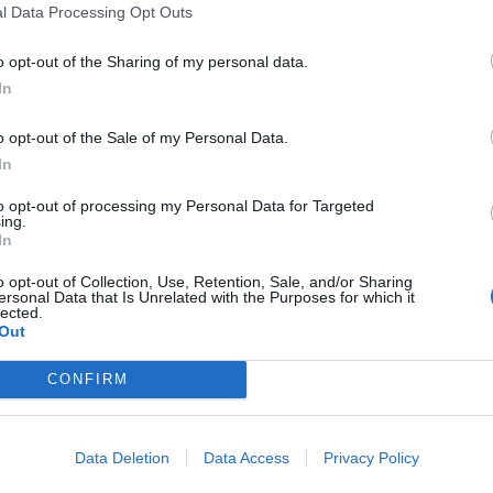
l Data Processing Opt Outs
ό Psychologies, εξομολογήθηκε τα
o opt-out of the Sharing of my personal data.
In
γο Νταλάρα: «Δεν έχω καλά αισθήματα
o opt-out of the Sale of my Personal Data.
ντιπάθεια που δεν φοβάμαι να την πω».
In
είναι αντικειμενική και ζήτησε
to opt-out of processing my Personal Data for Targeted
ing.
 «Τον σέβομαι σαν καλλιτέχνη, αλλά
In
ου δεν φοβάμαι να την πω – να, την
o opt-out of Collection, Use, Retention, Sale, and/or Sharing
ersonal Data that Is Unrelated with the Purposes for which it
- που δεν είμαι αντικειμενική.
lected.
Out
CONFIRM
για τα λεφτά»
Data Deletion
Data Access
Privacy Policy
 η Άννα Βίσση μίλησε για τους άνδρες