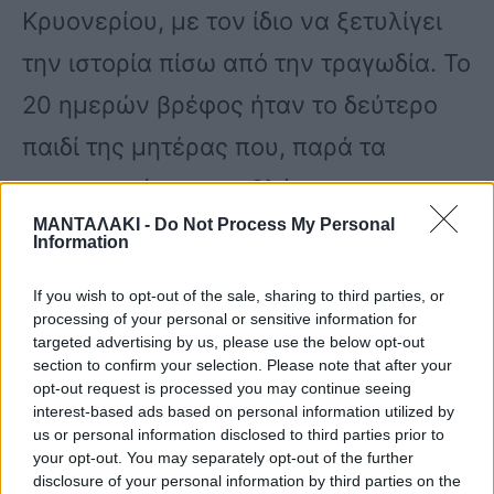
Κρυονερίου, με τον ίδιο να ξετυλίγει
την ιστορία πίσω από την τραγωδία. Το
20 ημερών βρέφος ήταν το δεύτερο
παιδί της μητέρας που, παρά τα
οικονομικά της προβλήματα,
ΜΑΝΤΑΛΑΚΙ -
Do Not Process My Personal
αναγκαζόταν να τα μεγαλώσει μόνη
Information
της.
If you wish to opt-out of the sale, sharing to third parties, or
processing of your personal or sensitive information for
targeted advertising by us, please use the below opt-out
section to confirm your selection. Please note that after your
opt-out request is processed you may continue seeing
interest-based ads based on personal information utilized by
Το πρώτο παιδί είναι ηλικίας 2 ετών
us or personal information disclosed to third parties prior to
your opt-out. You may separately opt-out of the further
και η 20χρονη το απέκτησε από τη
disclosure of your personal information by third parties on the