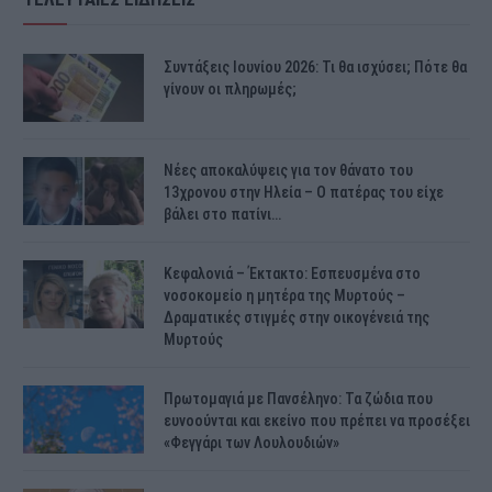
Συντάξεις Ιουνίου 2026: Τι θα ισχύσει; Πότε θα
γίνουν οι πληρωμές;
Νέες αποκαλύψεις για τον θάνατο του
13χρονου στην Ηλεία – Ο πατέρας του είχε
βάλει στο πατίνι…
Κεφαλονιά – Έκτακτο: Εσπευσμένα στο
νοσοκομείο η μητέρα της Μυρτούς –
Δραματικές στιγμές στην οικογένειά της
Μυρτούς
Πρωτομαγιά με Πανσέληνο: Τα ζώδια που
ευνοούνται και εκείνο που πρέπει να προσέξει
«Φεγγάρι των Λουλουδιών»