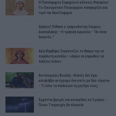
H Πανεύφημος Ευφημία εν κόλποις Φαναρίου-
Το Οικουμενικό Πατριαρχείο πανηγυρίζει και
τιμά την Αγία Ευφημία
Θρήνος! Πέθανε ο τραγουδιστής Γιώργος
Δασκαλάκης – Η τραγική ειρωνεία – “Αν είναι
δυνατόν…”
Αγία Βαρβάρα: Συγκλονίζει το θαύμα της σε
παράλυτη κοπέλα – «Αύριο να σηκωθείς να
παίξεις πιάνο»
Αστυνομικός Bουλής: «Κανείς δεν έχει
καταλάβει αν έχουμε ένα σπίτι με δύο τέρατα»
– Τι λένε τα παιδιά για τη μητέρα τους;
Έρχονται βροχές και κατaιγίδες σε 2 μέpες –
Ποιεs 7 πεpιοχές θα πλnγούν