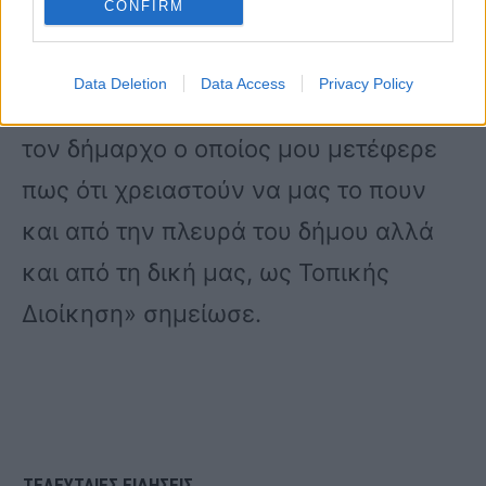
CONFIRM
ενδεχόμενο εγκληματικής ενέργειας.
«Θα στηρίξουμε τη μητέρα με ό,τι
Data Deletion
Data Access
Privacy Policy
χρειαστεί. Έχω επικοινωνήσει και με
τον δήμαρχο ο οποίος μου μετέφερε
πως ότι χρειαστούν να μας το πουν
και από την πλευρά του δήμου αλλά
και από τη δική μας, ως Τοπικής
Διοίκηση» σημείωσε.
ΤΕΛΕΥΤΑΙΕΣ ΕΙΔΗΣΕΙΣ