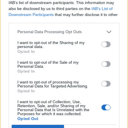
IAB’s list of downstream participants. This information may
σχέση της με έναν άντρα, που όμως
also be disclosed by us to third parties on the
IAB’s List of
Downstream Participants
that may further disclose it to other
πριν από τέσσερις μήνες έλαβε
third parties.
οριστικό τέλος. Έτσι, η μητέρα
Personal Data Processing Opt Outs
αναγκάστηκε να μετακομίσει από την
I want to opt-out of the Sharing of my
personal data.
πόλη της Καβάλας στο Κρυονέρι όπου
Opted In
φιλοξενείται από τους γονείς της.
I want to opt-out of the Sale of my
Personal Data.
Opted In
«Βοηθούσε η μητέρα της όσο
I want to opt-out of processing my
Personal Data for Targeted Advertising.
μπορούσε» ανέφερε στο
Opted In
ThessToday.gr ο Κώστας Πριονίδης, ο
I want to opt-out of Collection, Use,
Retention, Sale, and/or Sharing of my
Personal Data that Is Unrelated with the
οποίος τονίζει ότι τα πρώτα στοιχεία,
Purposes for which it was collected.
Opted Out
δείχνουν ότι αποκλείεται το