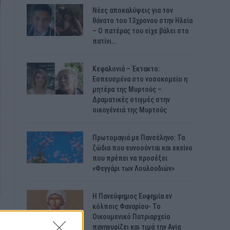
Νέες αποκαλύψεις για τον
θάνατο του 13χρονου στην Ηλεία
– Ο πατέρας του είχε βάλει στο
πατίνι…
Κεφαλονιά – Έκτακτο:
Εσπευσμένα στο νοσοκομείο η
μητέρα της Μυρτούς –
Δραματικές στιγμές στην
οικογένειά της Μυρτούς
Πρωτομαγιά με Πανσέληνο: Τα
ζώδια που ευνοούνται και εκείνο
που πρέπει να προσέξει
«Φεγγάρι των Λουλουδιών»
H Πανεύφημος Ευφημία εν
κόλποις Φαναρίου- Το
Οικουμενικό Πατριαρχείο
πανηγυρίζει και τιμά την Αγία