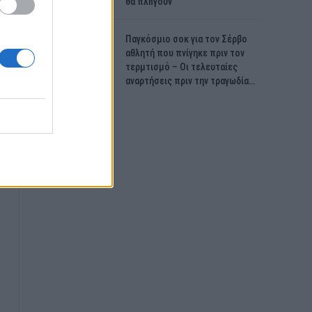
θα πλnγούν
Παγκόσμιο σοκ για τον Σέρβο
αθλητή που πνίγηκε πριν τον
τερμτισμό – Οι τελευταίες
αναρτήσεις πριν την τραγωδία…