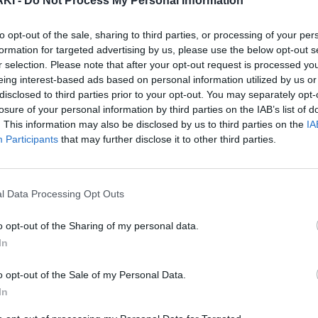
ΚΙ -
Do Not Process My Personal Information
. Το 20 ημερών μωράκι έχασε την ζωή
to opt-out of the sale, sharing to third parties, or processing of your per
μητέρα του το τάισε, το πρωί του
formation for targeted advertising by us, please use the below opt-out s
r selection. Please note that after your opt-out request is processed y
eing interest-based ads based on personal information utilized by us or
disclosed to third parties prior to your opt-out. You may separately opt-
losure of your personal information by third parties on the IAB’s list of
 του βρέφους, κατήγγειλε ότι ο
. This information may also be disclosed by us to third parties on the
IA
Participants
that may further disclose it to other third parties.
σε την 20χρονη, όταν ήταν έγκυος.
ες με τη Ζήνα», ο αδελφός της
l Data Processing Opt Outs
ονη «δεν κατάλαβε τίποτα στον ύπνο
o opt-out of the Sharing of my personal data.
συμβαίνει, η μητέρα ειδοποίησε αμέσως
In
παμπά, μπαμπά, το μωρό κάτι έπαθε».
o opt-out of the Sale of my Personal Data.
καλιά του το μωρό, για να διαπιστώσει,
In
δη παγωμένο.