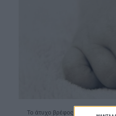
Το άτυχο βρέφος, εντοπίστηκε ν