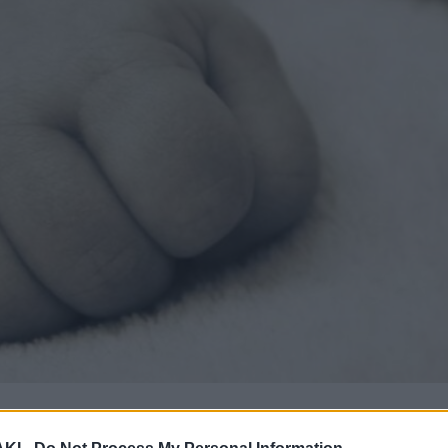
εκρό δίπλα στη μητέρα του , που