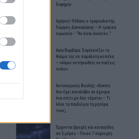
Ευφημία
Θρήνος! Πέθανε ο τραγουδιστής
Γιώργος Δασκαλάκης – Η τραγική
ειρωνεία – “Αν είναι δυνατόν…”
Αγία Βαρβάρα: Συγκλονίζει το
θαύμα της σε παράλυτη κοπέλα
– «Αύριο να σηκωθείς να παίξεις
πιάνο»
Αστυνομικός Bουλής: «Κανείς
δεν έχει καταλάβει αν έχουμε
ένα σπίτι με δύο τέρατα» – Τι
λένε τα παιδιά για τη μητέρα
τους;
Έρχονται βροχές και κατaιγίδες
σε 2 μέpες – Ποιεs 7 πεpιοχές