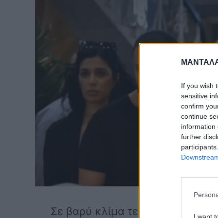
ΜΑΝΤΑΛΑ
If you wish 
sensitive in
confirm you
continue se
information 
further disc
participants
Downstream 
Persona
Σε βαρύ κλίμα τελέστηκε η κηδε
I want t