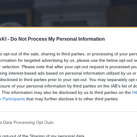
ΚΙ -
Do Not Process My Personal Information
to opt-out of the sale, sharing to third parties, or processing of your per
formation for targeted advertising by us, please use the below opt-out s
r selection. Please note that after your opt-out request is processed y
eing interest-based ads based on personal information utilized by us or
disclosed to third parties prior to your opt-out. You may separately opt-
losure of your personal information by third parties on the IAB’s list of
. This information may also be disclosed by us to third parties on the
IA
Participants
that may further disclose it to other third parties.
l Data Processing Opt Outs
ία του Γιάννη Φλωρινιώτη, στον Ιερο
o opt-out of the Sharing of my personal data.