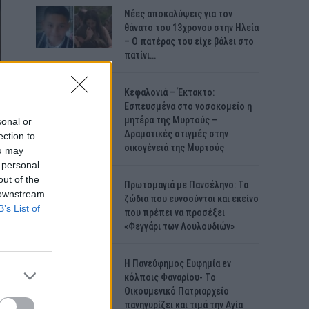
Νέες αποκαλύψεις για τον
θάνατο του 13χρονου στην Ηλεία
– Ο πατέρας του είχε βάλει στο
πατίνι…
Κεφαλονιά – Έκτακτο:
Εσπευσμένα στο νοσοκομείο η
μητέρα της Μυρτούς –
sonal or
Δραματικές στιγμές στην
ection to
οικογένειά της Μυρτούς
ou may
 personal
out of the
Πρωτομαγιά με Πανσέληνο: Τα
 downstream
ζώδια που ευνοούνται και εκείνο
B’s List of
που πρέπει να προσέξει
«Φεγγάρι των Λουλουδιών»
H Πανεύφημος Ευφημία εν
κόλποις Φαναρίου- Το
Οικουμενικό Πατριαρχείο
πανηγυρίζει και τιμά την Αγία