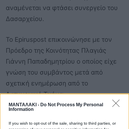
αναμένεται να φτάσει συνεργείο του
Δασαρχείου.
Το Epiruspost επικοινώνησε με τον
Πρόεδρο της Κοινότητας Πλαγιάς
Γιάννη Παπαδημητρίου ο οποίος είχε
γνώση του συμβάντος μετά από
σχετική ενημέρωση από το
Αστυνομικό Τμήμα.
ΜΑΝΤΑΛΑΚΙ -
Do Not Process My Personal
Information
«Πρόκειται για αποτρόπαια ενέργεια
If you wish to opt-out of the sale, sharing to third parties, or
την οποία καταδικάζουμε όλοι»