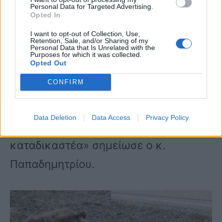
Personal Data for Targeted Advertising.
στον συγκεκριμένο τομέα.
Opted In
I want to opt-out of Collection, Use,
Retention, Sale, and/or Sharing of my
Personal Data that Is Unrelated with the
«Ζούμε στα χωριά και είμαστε
Purposes for which it was collected.
Opted Out
εξοικειωμένοι με την παρουσία των
CONFIRM
άγριων ζώων. Τα σεβόμαστε και αυτό
οφείλουν να κάνουν όλοι. Τέτοια
Data Deletion
Data Access
Privacy Policy
γεγονότα είναι θλιβερά και
καταδικαστέα» σημείωσε ο κ.
Παπαδημητρίου.