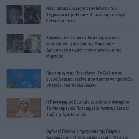
Νέες αποκαλύψεις για τον θάνατο του
13χρονου στην Ηλεία – Ο πατέρας του είχε
βάλει στο πατίνι…
Κεφαλονιά – Έκτακτο: Εσπευσμένα στο
νοσοκομείο η μητέρα της Μυρτούς –
Δραματικές στιγμές στην οικογένειά της
Μυρτούς
Πρωτομαγιά με Πανσέληνο: Τα ζώδια που
ευνοούνται και εκείνο που πρέπει να προσέξει
«Φεγγάρι των Λουλουδιών»
H Πανεύφημος Ευφημία εν κόλποις Φαναρίου-
Το Οικουμενικό Πατριαρχείο πανηγυρίζει και
τιμά την Αγία Ευφημία
Θρήνος! Πέθανε ο τραγουδιστής Γιώργος
Δασκαλάκης – Η τραγική ειρωνεία – “Αν είναι