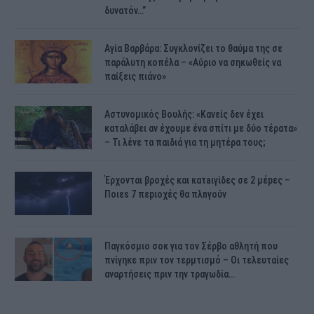
δυνατόν…”
Αγία Βαρβάρα: Συγκλονίζει το θαύμα της σε
παράλυτη κοπέλα – «Αύριο να σηκωθείς να
παίξεις πιάνο»
Αστυνομικός Bουλής: «Κανείς δεν έχει
καταλάβει αν έχουμε ένα σπίτι με δύο τέρατα»
– Τι λένε τα παιδιά για τη μητέρα τους;
Έρχονται βροχές και κατaιγίδες σε 2 μέpες –
Ποιεs 7 πεpιοχές θα πλnγούν
Παγκόσμιο σοκ για τον Σέρβο αθλητή που
πνίγηκε πριν τον τερμτισμό – Οι τελευταίες
αναρτήσεις πριν την τραγωδία…