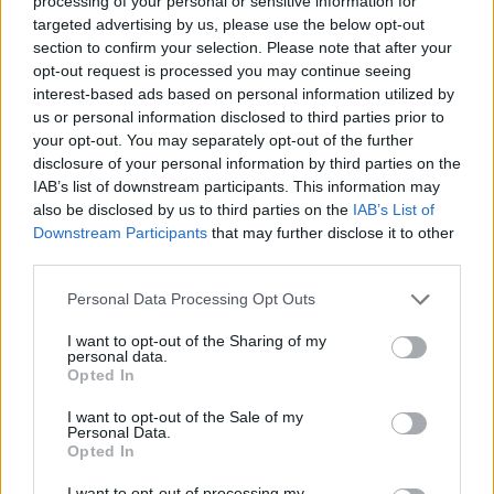
processing of your personal or sensitive information for
targeted advertising by us, please use the below opt-out
ανέφερε. Σημείωσε ότι ο πληθυσμός
section to confirm your selection. Please note that after your
της άγριας πανίδας έχει αυξηθεί πολύ
opt-out request is processed you may continue seeing
interest-based ads based on personal information utilized by
τα τελευταία χρόνια κάτι που απαιτεί
us or personal information disclosed to third parties prior to
your opt-out. You may separately opt-out of the further
προσοχή από όλους.
disclosure of your personal information by third parties on the
IAB’s list of downstream participants. This information may
also be disclosed by us to third parties on the
IAB’s List of
Κυρίως όμως απαιτεί οργανωμένη
Downstream Participants
that may further disclose it to other
third parties.
δράση σε περιόδους όπου η εξεύρεση
Personal Data Processing Opt Outs
τροφής είναι δύσκολη είτε για τις
I want to opt-out of the Sharing of my
αρκούδες είτε και για τους λύκους.
personal data.
Opted In
Αυτό οφείλουν να το δουν τόσο τα
I want to opt-out of the Sale of my
Personal Data.
Δασαρχεία όσο και οι οικολογικές
Opted In
οργανώσεις που δραστηριοποιούνται
I want to opt-out of processing my