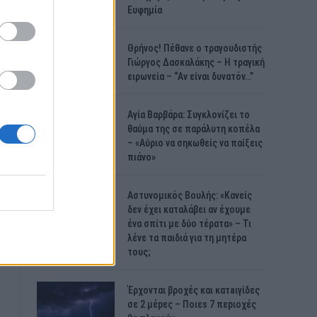
Ευφημία
Θρήνος! Πέθανε ο τραγουδιστής
Γιώργος Δασκαλάκης – Η τραγική
ειρωνεία – “Αν είναι δυνατόν…”
Αγία Βαρβάρα: Συγκλονίζει το
θαύμα της σε παράλυτη κοπέλα
– «Αύριο να σηκωθείς να παίξεις
πιάνο»
Αστυνομικός Bουλής: «Κανείς
δεν έχει καταλάβει αν έχουμε
ένα σπίτι με δύο τέρατα» – Τι
λένε τα παιδιά για τη μητέρα
τους;
Έρχονται βροχές και κατaιγίδες
σε 2 μέpες – Ποιεs 7 πεpιοχές