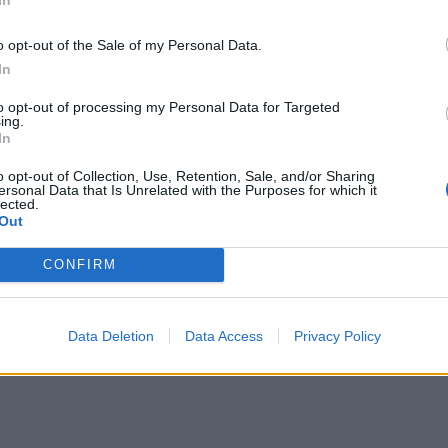
 Επιταφίου , στον Κίσαμο , Κρήτης ,
o opt-out of the Sale of my Personal Data.
ο πλήθος.Σύμφωνα με την ιστοσελίδα
In
ητο εμβόλισε την πομπή του επιταφίου
to opt-out of processing my Personal Data for Targeted
ing.
βούσας Κισάμου κατά την περιφορά με
In
ο ατόμων.
o opt-out of Collection, Use, Retention, Sale, and/or Sharing
ersonal Data that Is Unrelated with the Purposes for which it
lected.
Out
ουν βλέποντας το αυτοκίνητο να
CONFIRM
τάχτηκαν δεξιά και αριστερά του
Data Deletion
Data Access
Privacy Policy