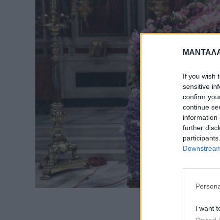
ΜΑΝΤΑΛΑ
If you wish 
sensitive in
confirm you
continue se
information 
further disc
participants
Downstream 
Persona
I want t
Opted 