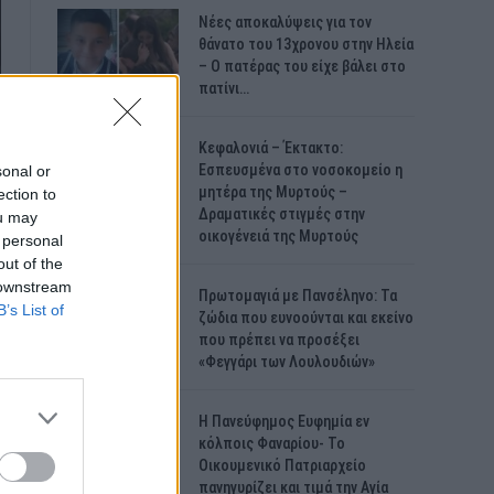
Νέες αποκαλύψεις για τον
θάνατο του 13χρονου στην Ηλεία
– Ο πατέρας του είχε βάλει στο
πατίνι…
Κεφαλονιά – Έκτακτο:
Εσπευσμένα στο νοσοκομείο η
sonal or
μητέρα της Μυρτούς –
ection to
Δραματικές στιγμές στην
ou may
οικογένειά της Μυρτούς
 personal
out of the
 downstream
Πρωτομαγιά με Πανσέληνο: Τα
B’s List of
ζώδια που ευνοούνται και εκείνο
που πρέπει να προσέξει
«Φεγγάρι των Λουλουδιών»
H Πανεύφημος Ευφημία εν
κόλποις Φαναρίου- Το
Οικουμενικό Πατριαρχείο
πανηγυρίζει και τιμά την Αγία