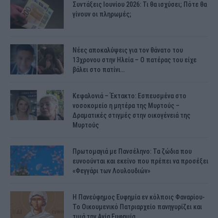
Συντάξεις Ιουνίου 2026: Τι θα ισχύσει; Πότε θα
γίνουν οι πληρωμές;
Νέες αποκαλύψεις για τον θάνατο του
13χρονου στην Ηλεία – Ο πατέρας του είχε
βάλει στο πατίνι…
Κεφαλονιά – Έκτακτο: Εσπευσμένα στο
νοσοκομείο η μητέρα της Μυρτούς –
Δραματικές στιγμές στην οικογένειά της
Μυρτούς
Πρωτομαγιά με Πανσέληνο: Τα ζώδια που
ευνοούνται και εκείνο που πρέπει να προσέξει
«Φεγγάρι των Λουλουδιών»
H Πανεύφημος Ευφημία εν κόλποις Φαναρίου-
Το Οικουμενικό Πατριαρχείο πανηγυρίζει και
τιμά την Αγία Ευφημία