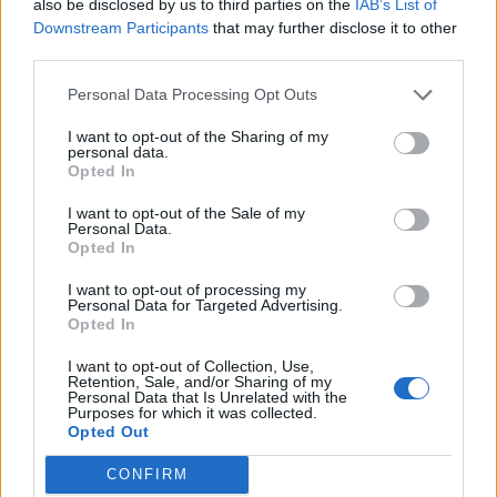
also be disclosed by us to third parties on the
IAB’s List of
εντοπίστηκαν κρυμμένα σε διάφορα
Downstream Participants
that may further disclose it to other
σημεία. Μεταξύ άλλων, φέρεται να
third parties.
βρέθηκαν χρήματα μέσα σε
Personal Data Processing Opt Outs
κατσαρόλες και τάπερ φαγητού!
I want to opt-out of the Sharing of my
personal data.
Opted In
Σύμφωνα με τις πληροφορίες, οι
I want to opt-out of the Sale of my
Personal Data.
Opted In
εικόνες εξετάστηκαν από ειδικούς
I want to opt-out of processing my
επιστήμονες της Εφορείας
Personal Data for Targeted Advertising.
Opted In
Αρχαιοτήτων Ηρακλείου, οι οποίοι και
I want to opt-out of Collection, Use,
αποφάνθηκαν ότι είναι όντως πολύ
Retention, Sale, and/or Sharing of my
Personal Data that Is Unrelated with the
Purposes for which it was collected.
παλιές. Πλέον ερευνάται το πώς
Opted Out
βρέθηκαν αυτές στην εκκλησία του
CONFIRM