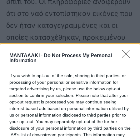
σπίτι του. Οι πληροφορίες αναφέρουν
ότι στο ναό εντοπίστηκαν εικόνες που
δεν ήταν καταγεγραμμένες και οι
οποίες κατασχέθηκαν, προκειμένου
να ερευνηθεί αν εμπίπτουν στο νόμο
ΜΑΝΤΑΛΑΚΙ -
Do Not Process My Personal
περί αρχαιοτήτων.
Information
If you wish to opt-out of the sale, sharing to third parties, or
Παράλληλα, στο σπίτι του ιερέα, σε
processing of your personal or sensitive information for
targeted advertising by us, please use the below opt-out
διαφορετική περιοχή της ενδοχώρας,
section to confirm your selection. Please note that after your
opt-out request is processed you may continue seeing
βρέθηκε μεγάλο χρηματικό ποσό, της
interest-based ads based on personal information utilized by
us or personal information disclosed to third parties prior to
τάξεως των 150 – 170 χιλιάδων ευρώ.
your opt-out. You may separately opt-out of the further
disclosure of your personal information by third parties on the
Τα χρήματα, όπως αναφέρεται,
IAB’s list of downstream participants. This information may