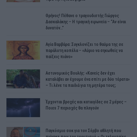
Θρήνος! Πέθανε ο τραγουδιστής Γιώργος
Δασκαλάκης – Η τραγική ειρωνεία – “Αν είναι
δυνατόν…”
Αγία Βαρβάρα: Συγκλονίζει το θαύμα της σε
παράλυτη κοπέλα – «Αύριο να σηκωθείς να
παίξεις πιάνο»
Αστυνομικός Bουλής: «Κανείς δεν έχει
καταλάβει αν έχουμε ένα σπίτι με δύο τέρατα»
– Τι λένε τα παιδιά για τη μητέρα τους;
Έρχονται βροχές και κατaιγίδες σε 2 μέpες –
Ποιεs 7 πεpιοχές θα πλnγούν
Παγκόσμιο σοκ για τον Σέρβο αθλητή που
πνίγηκε πριν τον τερμτισμό – Οι τελευταίες