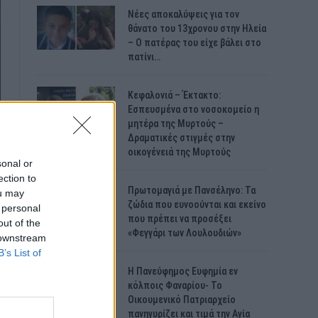
Νέες αποκαλύψεις για τον
θάνατο του 13χρονου στην Ηλεία
– Ο πατέρας του είχε βάλει στο
πατίνι…
Κεφαλονιά – Έκτακτο:
Εσπευσμένα στο νοσοκομείο η
μητέρα της Μυρτούς –
Δραματικές στιγμές στην
οικογένειά της Μυρτούς
sonal or
ection to
Πρωτομαγιά με Πανσέληνο: Τα
ou may
ζώδια που ευνοούνται και εκείνο
 personal
που πρέπει να προσέξει
out of the
«Φεγγάρι των Λουλουδιών»
 downstream
B’s List of
H Πανεύφημος Ευφημία εν
κόλποις Φαναρίου- Το
Οικουμενικό Πατριαρχείο
πανηγυρίζει και τιμά την Αγία