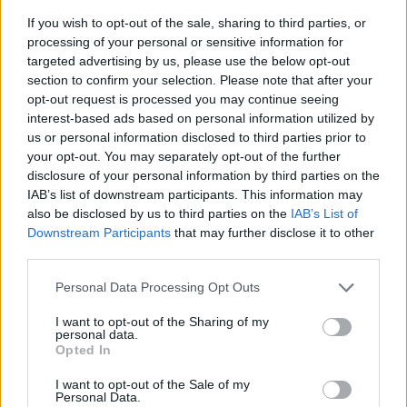
πάνω του καγκελόπορτα στην αυλή
If you wish to opt-out of the sale, sharing to third parties, or
processing of your personal or sensitive information for
των διαμερισμάτων που διέμενε.
targeted advertising by us, please use the below opt-out
section to confirm your selection. Please note that after your
opt-out request is processed you may continue seeing
interest-based ads based on personal information utilized by
Αμεσως κινητοποιήθηκε το ΕΚΑΒ
us or personal information disclosed to third parties prior to
προκειμένου να μεταφερθεί το παιδί
your opt-out. You may separately opt-out of the further
disclosure of your personal information by third parties on the
στο νοσοκομείο για να του
IAB’s list of downstream participants. This information may
also be disclosed by us to third parties on the
IAB’s List of
παρασχεθούν οι α’ βοήθειες.
Downstream Participants
that may further disclose it to other
third parties.
Personal Data Processing Opt Outs
I want to opt-out of the Sharing of my
personal data.
Opted In
ΤΕΛΕΥΤΑΙΕΣ ΕΙΔΗΣΕΙΣ
I want to opt-out of the Sale of my
Personal Data.