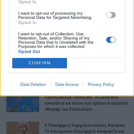
Opted In
Συντάξεις Ιουνίου 2026: Τι θα ισχύσει; Πότε θα
γίνουν οι πληρωμές;
I want to opt-out of processing my
Personal Data for Targeted Advertising.
Opted In
I want to opt-out of Collection, Use,
Νέες αποκαλύψεις για τον θάνατο του
Retention, Sale, and/or Sharing of my
13χρονου στην Ηλεία – Ο πατέρας του είχε
Personal Data that Is Unrelated with the
Purposes for which it was collected.
βάλει στο πατίνι…
Opted Out
CONFIRM
Κεφαλονιά – Έκτακτο: Εσπευσμένα στο
νοσοκομείο η μητέρα της Μυρτούς –
Δραματικές στιγμές στην οικογένειά της
Μυρτούς
Data Deletion
Data Access
Privacy Policy
Πρωτομαγιά με Πανσέληνο: Τα ζώδια που
ευνοούνται και εκείνο που πρέπει να προσέξει
«Φεγγάρι των Λουλουδιών»
H Πανεύφημος Ευφημία εν κόλποις Φαναρίου-
Το Οικουμενικό Πατριαρχείο πανηγυρίζει και