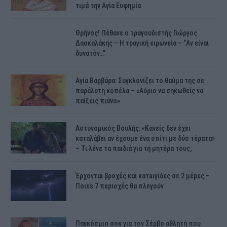
τιμά την Αγία Ευφημία
Θρήνος! Πέθανε ο τραγουδιστής Γιώργος
Δασκαλάκης – Η τραγική ειρωνεία – “Αν είναι
δυνατόν…”
Αγία Βαρβάρα: Συγκλονίζει το θαύμα της σε
παράλυτη κοπέλα – «Αύριο να σηκωθείς να
παίξεις πιάνο»
Αστυνομικός Bουλής: «Κανείς δεν έχει
καταλάβει αν έχουμε ένα σπίτι με δύο τέρατα»
– Τι λένε τα παιδιά για τη μητέρα τους;
Έρχονται βροχές και κατaιγίδες σε 2 μέpες –
Ποιεs 7 πεpιοχές θα πλnγούν
Παγκόσμιο σοκ για τον Σέρβο αθλητή που