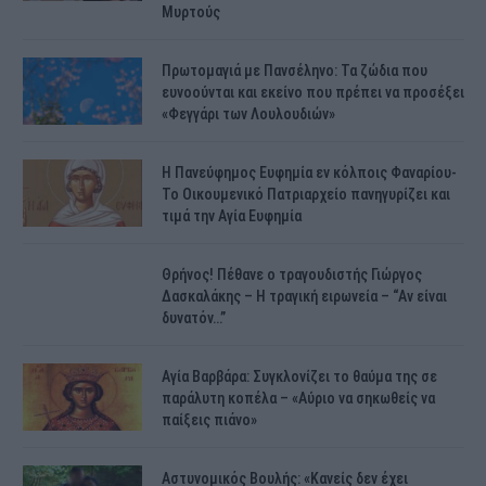
Μυρτούς
Πρωτομαγιά με Πανσέληνο: Τα ζώδια που
ευνοούνται και εκείνο που πρέπει να προσέξει
«Φεγγάρι των Λουλουδιών»
H Πανεύφημος Ευφημία εν κόλποις Φαναρίου-
Το Οικουμενικό Πατριαρχείο πανηγυρίζει και
τιμά την Αγία Ευφημία
Θρήνος! Πέθανε ο τραγουδιστής Γιώργος
Δασκαλάκης – Η τραγική ειρωνεία – “Αν είναι
δυνατόν…”
Αγία Βαρβάρα: Συγκλονίζει το θαύμα της σε
παράλυτη κοπέλα – «Αύριο να σηκωθείς να
παίξεις πιάνο»
Αστυνομικός Bουλής: «Κανείς δεν έχει