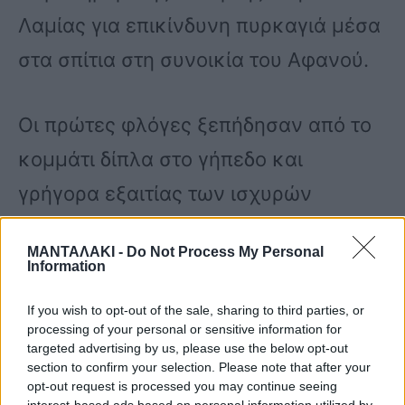
Λαμίας για επικίνδυνη πυρκαγιά μέσα
στα σπίτια στη συνοικία του Αφανού.
Οι πρώτες φλόγες ξεπήδησαν από το
κομμάτι δίπλα στο γήπεδο και
γρήγορα εξαιτίας των ισχυρών
ανέμων επεκτάθηκαν σε
ΜΑΝΤΑΛΑΚΙ -
Do Not Process My Personal
παρακείμενες κατοικίες. Οι
Information
πληροφορίες θέλουν να έχει καεί
If you wish to opt-out of the sale, sharing to third parties, or
αποθήκη στη συμβολή των οδών
processing of your personal or sensitive information for
targeted advertising by us, please use the below opt-out
Σαρανταπόρου και Μπιζανίου.
section to confirm your selection. Please note that after your
opt-out request is processed you may continue seeing
interest-based ads based on personal information utilized by