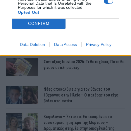
Personal Data that Is Unrelated with the
Purposes for which it was collected.
Opted Out
CONFIRM
ΤΕΛΕΥΤΑΙΕΣ ΕΙΔΗΣΕΙΣ
Data Deletion
Data Access
Privacy Policy
Συντάξεις Ιουνίου 2026: Τι θα ισχύσει; Πότε θα
γίνουν οι πληρωμές;
Νέες αποκαλύψεις για τον θάνατο του
13χρονου στην Ηλεία – Ο πατέρας του είχε
βάλει στο πατίνι…
Κεφαλονιά – Έκτακτο: Εσπευσμένα στο
νοσοκομείο η μητέρα της Μυρτούς –
Δραματικές στιγμές στην οικογένειά της