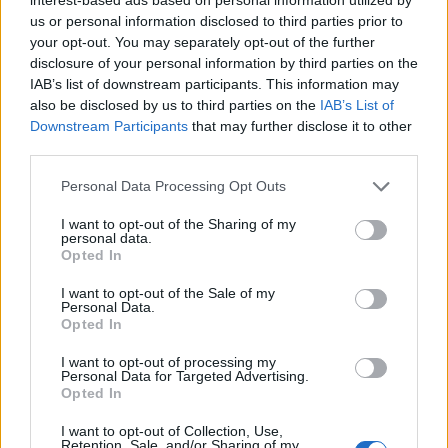
us or personal information disclosed to third parties prior to
Οι ισχυροί νοτιανατολικοί άνεμοι
your opt-out. You may separately opt-out of the further
σπρώχνουν τις φλόγες μέσα στις
disclosure of your personal information by third parties on the
IAB’s list of downstream participants. This information may
αυλές.
also be disclosed by us to third parties on the
IAB’s List of
Downstream Participants
that may further disclose it to other
third parties.
Δείτε βίντεο του lamiareport:
Personal Data Processing Opt Outs
I want to opt-out of the Sharing of my
personal data.
Opted In
I want to opt-out of the Sale of my
Personal Data.
Opted In
I want to opt-out of processing my
Personal Data for Targeted Advertising.
Opted In
I want to opt-out of Collection, Use,
Retention, Sale, and/or Sharing of my