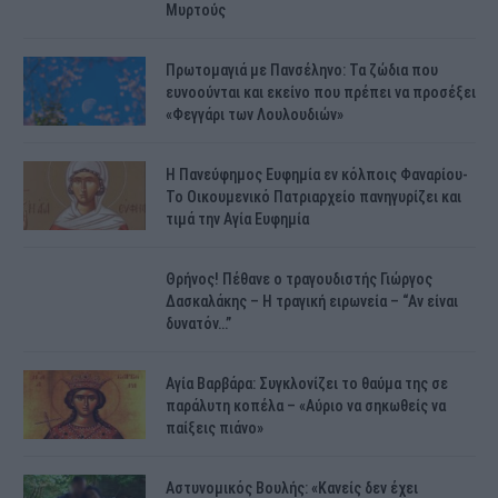
Μυρτούς
Πρωτομαγιά με Πανσέληνο: Τα ζώδια που
ευνοούνται και εκείνο που πρέπει να προσέξει
«Φεγγάρι των Λουλουδιών»
H Πανεύφημος Ευφημία εν κόλποις Φαναρίου-
Το Οικουμενικό Πατριαρχείο πανηγυρίζει και
τιμά την Αγία Ευφημία
Θρήνος! Πέθανε ο τραγουδιστής Γιώργος
Δασκαλάκης – Η τραγική ειρωνεία – “Αν είναι
δυνατόν…”
Αγία Βαρβάρα: Συγκλονίζει το θαύμα της σε
παράλυτη κοπέλα – «Αύριο να σηκωθείς να
παίξεις πιάνο»
Αστυνομικός Bουλής: «Κανείς δεν έχει