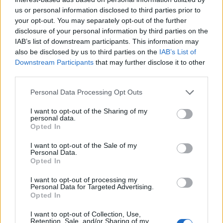
οδηγός του αυτοκινήτου είχε
us or personal information disclosed to third parties prior to
your opt-out. You may separately opt-out of the further
ανακτήσει τις αισθήσεις του , αλλά
disclosure of your personal information by third parties on the
IAB’s list of downstream participants. This information may
αδυνατούσε να σταθεί στα πόδια του
also be disclosed by us to third parties on the
IAB’s List of
Downstream Participants
that may further disclose it to other
και έλαβε τις πρώτες βοήθειες από το
third parties.
πλήρωμα του ασθενοφόρου, που τον
Personal Data Processing Opt Outs
διακόμισε στη συνέχεια στο
I want to opt-out of the Sharing of my
personal data.
Νοσοκομείο.
Opted In
I want to opt-out of the Sale of my
Personal Data.
Αστυνομικός της ΔΙΑΣ ανέλαβε να
Opted In
μετακινήσει το όχημα από το σημείο
I want to opt-out of processing my
Personal Data for Targeted Advertising.
Opted In
για τη διευκόλυνση και της
I want to opt-out of Collection, Use,
κυκλοφορίας.
Retention, Sale, and/or Sharing of my