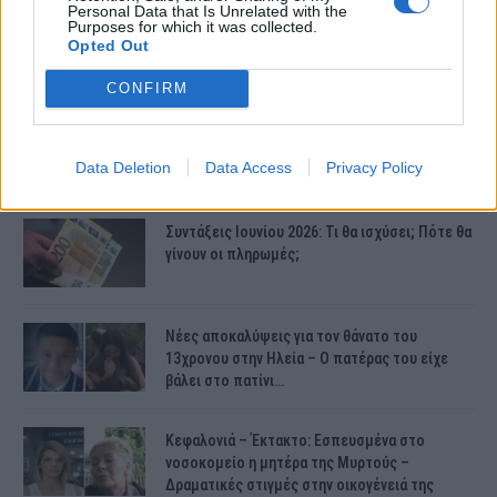
Personal Data that Is Unrelated with the
Purposes for which it was collected.
Opted Out
CONFIRM
ΤΕΛΕΥΤΑΙΕΣ ΕΙΔΗΣΕΙΣ
Data Deletion
Data Access
Privacy Policy
Συντάξεις Ιουνίου 2026: Τι θα ισχύσει; Πότε θα
γίνουν οι πληρωμές;
Νέες αποκαλύψεις για τον θάνατο του
13χρονου στην Ηλεία – Ο πατέρας του είχε
βάλει στο πατίνι…
Κεφαλονιά – Έκτακτο: Εσπευσμένα στο
νοσοκομείο η μητέρα της Μυρτούς –
Δραματικές στιγμές στην οικογένειά της