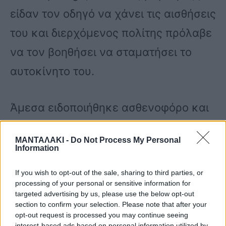
είδαν τον οδηγό να χάνει τις αισθήσεις
του και διερχόμενος πολίτης πρόλαβε
να τον βοηθήσει να σταματήσει το
αυτοκίνητο του.
Άμεσα ειδοποιήθηκε ασθενοφόρο και
αστυνομία, που έφτασαν πολύ
ΜΑΝΤΑΛΑΚΙ -
Do Not Process My Personal
γρήγορα στο σημείο.
Information
If you wish to opt-out of the sale, sharing to third parties, or
processing of your personal or sensitive information for
targeted advertising by us, please use the below opt-out
section to confirm your selection. Please note that after your
opt-out request is processed you may continue seeing
Οι ίδιες πληροφορίες αναφέρουν ότι ο
interest-based ads based on personal information utilized by