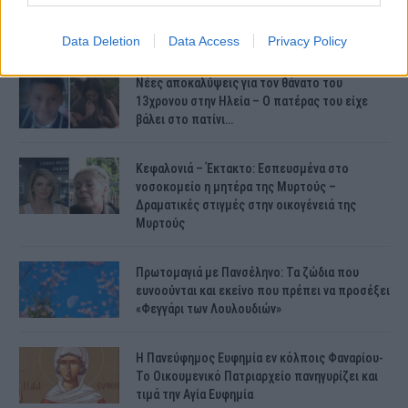
γίνουν οι πληρωμές;
Data Deletion
Data Access
Privacy Policy
Νέες αποκαλύψεις για τον θάνατο του
13χρονου στην Ηλεία – Ο πατέρας του είχε
βάλει στο πατίνι…
Κεφαλονιά – Έκτακτο: Εσπευσμένα στο
νοσοκομείο η μητέρα της Μυρτούς –
Δραματικές στιγμές στην οικογένειά της
Μυρτούς
Πρωτομαγιά με Πανσέληνο: Τα ζώδια που
ευνοούνται και εκείνο που πρέπει να προσέξει
«Φεγγάρι των Λουλουδιών»
H Πανεύφημος Ευφημία εν κόλποις Φαναρίου-
Το Οικουμενικό Πατριαρχείο πανηγυρίζει και
τιμά την Αγία Ευφημία