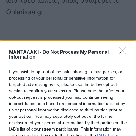
ίδιο κρεοπωλείο, όπως αναφέρει το
Onlarissa.gr.
ΜΑΝΤΑΛΑΚΙ -
Do Not Process My Personal
Υπενθυμίζεται βέβαια ότι τις
Information
προηγούμενες ημέρες η Διεύθυνση
If you wish to opt-out of the sale, sharing to third parties, or
Κτηνιατρικής της Περιφέρειας
processing of your personal or sensitive information for
targeted advertising by us, please use the below opt-out
Θεσσαλίας μετά από ενέργειες που
section to confirm your selection. Please note that after your
opt-out request is processed you may continue seeing
διενήργησε είχε προχωρήσει στην
interest-based ads based on personal information utilized by
us or personal information disclosed to third parties prior to
κατάσχεση μεγάλων ποσοτήτων
your opt-out. You may separately opt-out of the further
disclosure of your personal information by third parties on the
κρέατος από τρία κρεοπωλεία της
IAB’s list of downstream participants. This information may
also be disclosed by us to third parties on the
IAB’s List of