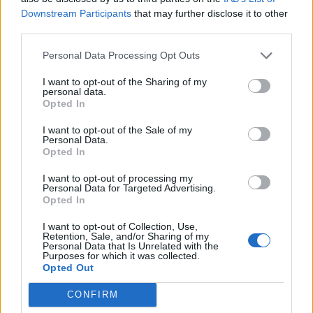
πόλης μας, καθώς είχαν κριθεί
Downstream Participants
that may further disclose it to other
ακατάλληλα.
third parties.
Personal Data Processing Opt Outs
Δείτε το βίντεο:
I want to opt-out of the Sharing of my
personal data.
Opted In
I want to opt-out of the Sale of my
Personal Data.
Opted In
I want to opt-out of processing my
Personal Data for Targeted Advertising.
Opted In
I want to opt-out of Collection, Use,
Retention, Sale, and/or Sharing of my
Personal Data that Is Unrelated with the
Purposes for which it was collected.
ΤΕΛΕΥΤΑΙΕΣ ΕΙΔΗΣΕΙΣ
Opted Out
CONFIRM
Συντάξεις Ιουνίου 2026: Τι θα ισχύσει; Πότε θα