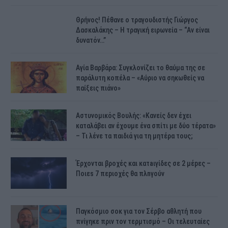
Θρήνος! Πέθανε ο τραγουδιστής Γιώργος
Δασκαλάκης – Η τραγική ειρωνεία – “Αν είναι
δυνατόν…”
Αγία Βαρβάρα: Συγκλονίζει το θαύμα της σε
παράλυτη κοπέλα – «Αύριο να σηκωθείς να
παίξεις πιάνο»
Αστυνομικός Bουλής: «Κανείς δεν έχει
καταλάβει αν έχουμε ένα σπίτι με δύο τέρατα»
– Τι λένε τα παιδιά για τη μητέρα τους;
Έρχονται βροχές και κατaιγίδες σε 2 μέpες –
Ποιεs 7 πεpιοχές θα πλnγούν
Παγκόσμιο σοκ για τον Σέρβο αθλητή που
πνίγηκε πριν τον τερμτισμό – Οι τελευταίες