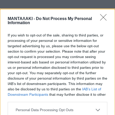
ΜΑΝΤΑΛΑΚΙ -
Do Not Process My Personal
Information
Σύμφωνα με το onlarissa.gr, το
τηλεφωνικό κέντρο του ΕΚΑΒ δέχθηκε
If you wish to opt-out of the sale, sharing to third parties, or
processing of your personal or sensitive information for
αρκετές κλήσεις και χρειάστηκε
targeted advertising by us, please use the below opt-out
section to confirm your selection. Please note that after your
διακομιδή για τουλάχιστον 10 άτομα.
opt-out request is processed you may continue seeing
interest-based ads based on personal information utilized by
Μεταξύ αυτών άνδρες και γυναίκες
us or personal information disclosed to third parties prior to
διαφόρων ηλικιών τόσο από την πόλη
your opt-out. You may separately opt-out of the further
disclosure of your personal information by third parties on the
της Λάρισας όσο κι από χωριά του
IAB’s list of downstream participants. This information may
also be disclosed by us to third parties on the
IAB’s List of
νομού, τα οποία είχαν επισκεφθεί για
Downstream Participants
that may further disclose it to other
third parties.
τον παραδοσιακό εορτασμό του
Personal Data Processing Opt Outs
Πάσχα και το ψήσιμο του οβελία.