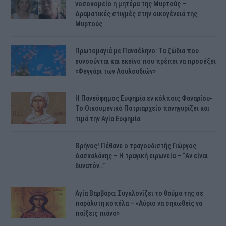
νοσοκομείο η μητέρα της Μυρτούς –
Δραματικές στιγμές στην οικογένειά της
Μυρτούς
Πρωτομαγιά με Πανσέληνο: Τα ζώδια που
ευνοούνται και εκείνο που πρέπει να προσέξει
«Φεγγάρι των Λουλουδιών»
H Πανεύφημος Ευφημία εν κόλποις Φαναρίου-
Το Οικουμενικό Πατριαρχείο πανηγυρίζει και
τιμά την Αγία Ευφημία
Θρήνος! Πέθανε ο τραγουδιστής Γιώργος
Δασκαλάκης – Η τραγική ειρωνεία – “Αν είναι
δυνατόν…”
Αγία Βαρβάρα: Συγκλονίζει το θαύμα της σε
παράλυτη κοπέλα – «Αύριο να σηκωθείς να
παίξεις πιάνο»