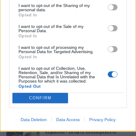
I want to opt-out of the Sharing of my
personal data.
Opted In
I want to opt-out of the Sale of my
Personal Data.
Opted In
I want to opt-out of processing my
Personal Data for Targeted Advertising.
ΤΕΛΕΥΤΑΙΕΣ ΕΙΔΗΣΕΙΣ
Opted In
I want to opt-out of Collection, Use,
Retention, Sale, and/or Sharing of my
Συντάξεις Ιουνίου 2026: Τι θα ισχύσει; Πότε θα
Personal Data that Is Unrelated with the
Purposes for which it was collected.
γίνουν οι πληρωμές;
Opted Out
CONFIRM
Νέες αποκαλύψεις για τον θάνατο του
13χρονου στην Ηλεία – Ο πατέρας του είχε
βάλει στο πατίνι…
Data Deletion
Data Access
Privacy Policy
Κεφαλονιά – Έκτακτο: Εσπευσμένα στο