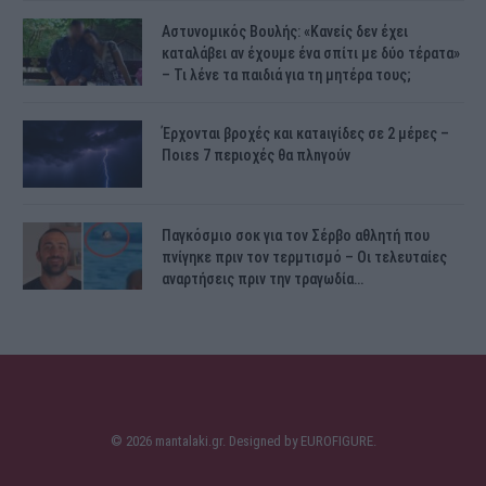
Αστυνομικός Bουλής: «Κανείς δεν έχει
καταλάβει αν έχουμε ένα σπίτι με δύο τέρατα»
– Τι λένε τα παιδιά για τη μητέρα τους;
Έρχονται βροχές και κατaιγίδες σε 2 μέpες –
Ποιεs 7 πεpιοχές θα πλnγούν
Παγκόσμιο σοκ για τον Σέρβο αθλητή που
πνίγηκε πριν τον τερμτισμό – Οι τελευταίες
αναρτήσεις πριν την τραγωδία…
© 2026 mantalaki.gr. Designed by
EUROFIGURE
.