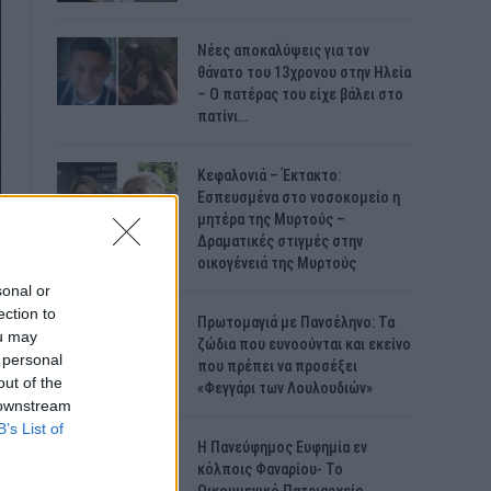
Νέες αποκαλύψεις για τον
θάνατο του 13χρονου στην Ηλεία
– Ο πατέρας του είχε βάλει στο
πατίνι…
Κεφαλονιά – Έκτακτο:
Εσπευσμένα στο νοσοκομείο η
μητέρα της Μυρτούς –
Δραματικές στιγμές στην
οικογένειά της Μυρτούς
sonal or
ection to
Πρωτομαγιά με Πανσέληνο: Τα
ou may
ζώδια που ευνοούνται και εκείνο
 personal
που πρέπει να προσέξει
out of the
«Φεγγάρι των Λουλουδιών»
 downstream
B’s List of
H Πανεύφημος Ευφημία εν
κόλποις Φαναρίου- Το