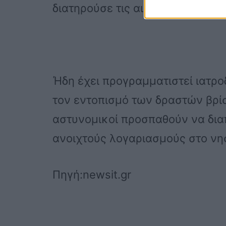
διατηρούσε τις αισθήσεις του.
Ήδη έχει προγραμματιστεί ιατρο
τον εντοπισμό των δραστών βρίσ
αστυνομικοί προσπαθούν να δια
ανοιχτούς λογαριασμούς στο νησί
Πηγή:newsit.gr