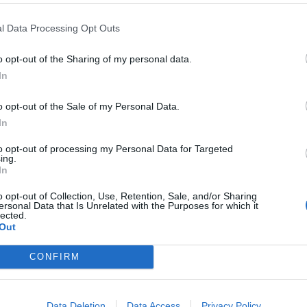
ων αστυνομικών μετά την καταγγελία
l Data Processing Opt Outs
 νοσοκομείο που μεταφέρθηκε
α τον βρίσκει σε δωμάτιο νοσηλείας,
o opt-out of the Sharing of my personal data.
In
υ, να μην εμπνέει ανησυχία. Όπως
o opt-out of the Sale of my Personal Data.
ε ούτε τον άντρα ούτε τη γυναίκα που
In
πέστρεφε σπίτι τον ακινητοποίησαν και
to opt-out of processing my Personal Data for Targeted
ing.
το κεφάλι. Η Λέσβος περιμένει να
In
πό τη «σκοτεινή» επίθεση.
o opt-out of Collection, Use, Retention, Sale, and/or Sharing
ersonal Data that Is Unrelated with the Purposes for which it
lected.
Out
ενοφόρο στο νοσοκομείο του νησιού.
CONFIRM
ό αυτόπτες μάρτυρες σε δρόμο της
μείο. Ο νεαρός παρά τα χτυπήματα
Data Deletion
Data Access
Privacy Policy