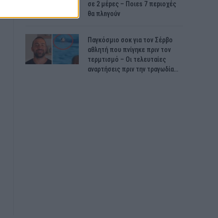
σε 2 μέpες – Ποιεs 7 πεpιοχές
θα πλnγούν
Παγκόσμιο σοκ για τον Σέρβο
αθλητή που πνίγηκε πριν τον
τερμτισμό – Οι τελευταίες
αναρτήσεις πριν την τραγωδία…