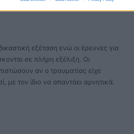
δικαστική εξέταση ενώ οι έρευνες για
κονται σε πλήρη εξέλιξη. Οι
πιστώσουν αν ο τραυματίας είχε
, με τον ίδιο να απαντάει αρνητικά.