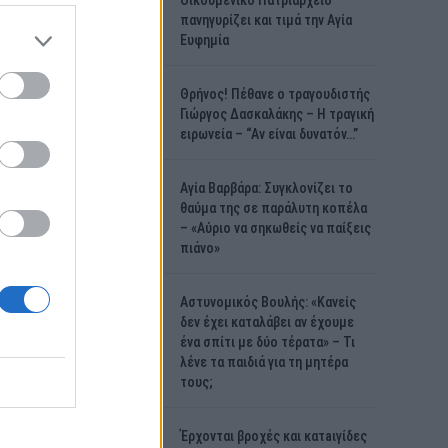
Οικουμενικό Πατριαρχείο
πανηγυρίζει και τιμά την Αγία
Ευφημία
Θρήνος! Πέθανε ο τραγουδιστής
Γιώργος Δασκαλάκης – Η τραγική
ειρωνεία – “Αν είναι δυνατόν…”
Αγία Βαρβάρα: Συγκλονίζει το
θαύμα της σε παράλυτη κοπέλα
– «Αύριο να σηκωθείς να παίξεις
πιάνο»
Αστυνομικός Bουλής: «Κανείς
δεν έχει καταλάβει αν έχουμε
ένα σπίτι με δύο τέρατα» – Τι
λένε τα παιδιά για τη μητέρα
τους;
Έρχονται βροχές και κατaιγίδες