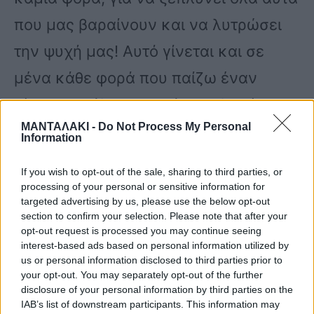
που μας βαραίνουν και να λυτρώσει
την ψυχή μας! Αυτό γίνεται και σε
μένα κάθε φορά που παίζω έναν
τέτοιο μονόλογο, γεμάτο σκληρές και
ΜΑΝΤΑΛΑΚΙ -
Do Not Process My Personal
πικρές αλήθειες! Το ότι καταφέρνω
Information
και σας συγκινώ – μικρούς και
If you wish to opt-out of the sale, sharing to third parties, or
μεγάλους – και σας κάνω να νιώσετε
processing of your personal or sensitive information for
targeted advertising by us, please use the below opt-out
κι εσείς όλα αυτά που συμβαίνουν
section to confirm your selection. Please note that after your
opt-out request is processed you may continue seeing
γύρω μας, για μένα σημαίνει πολλά».
interest-based ads based on personal information utilized by
us or personal information disclosed to third parties prior to
your opt-out. You may separately opt-out of the further
Δείτε αυτή τη δημοσίευση στο
disclosure of your personal information by third parties on the
IAB’s list of downstream participants. This information may