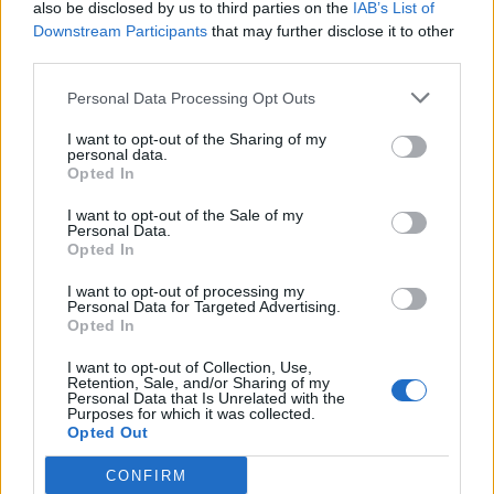
Instagram.
also be disclosed by us to third parties on the
IAB’s List of
Downstream Participants
that may further disclose it to other
third parties.
Η δημοσίευση κοινοποιήθηκε από το
Personal Data Processing Opt Outs
χρήστη Μάρκος Σεφερλής
I want to opt-out of the Sharing of my
personal data.
(@markos_seferlis_real)
Opted In
I want to opt-out of the Sale of my
Personal Data.
«Κι αυτό μου δίνει κουράγιο και
Opted In
δύναμη, για να συνεχίσω αυτόν τον
I want to opt-out of processing my
Personal Data for Targeted Advertising.
μοναχικό δρόμο που έχω επιλέξει να
Opted In
τραβήξω απέναντι σε όλους και σε
I want to opt-out of Collection, Use,
Retention, Sale, and/or Sharing of my
Personal Data that Is Unrelated with the
όλα! Κι’ αυτό το κάνω, γιατί έχω δίπλα
Purposes for which it was collected.
Opted Out
μου όλους εσάς! Αυτό είναι που δεν
CONFIRM