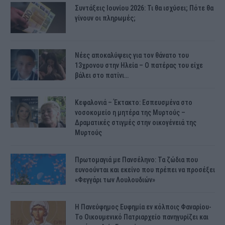
Συντάξεις Ιουνίου 2026: Τι θα ισχύσει; Πότε θα
γίνουν οι πληρωμές;
Νέες αποκαλύψεις για τον θάνατο του
13χρονου στην Ηλεία – Ο πατέρας του είχε
βάλει στο πατίνι…
Κεφαλονιά – Έκτακτο: Εσπευσμένα στο
νοσοκομείο η μητέρα της Μυρτούς –
Δραματικές στιγμές στην οικογένειά της
Μυρτούς
Πρωτομαγιά με Πανσέληνο: Τα ζώδια που
ευνοούνται και εκείνο που πρέπει να προσέξει
«Φεγγάρι των Λουλουδιών»
H Πανεύφημος Ευφημία εν κόλποις Φαναρίου-
Το Οικουμενικό Πατριαρχείο πανηγυρίζει και