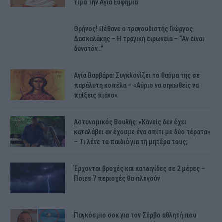
τιμά την Αγία Ευφημία
Θρήνος! Πέθανε ο τραγουδιστής Γιώργος
Δασκαλάκης – Η τραγική ειρωνεία – “Αν είναι
δυνατόν…”
Αγία Βαρβάρα: Συγκλονίζει το θαύμα της σε
παράλυτη κοπέλα – «Αύριο να σηκωθείς να
παίξεις πιάνο»
Αστυνομικός Bουλής: «Κανείς δεν έχει
καταλάβει αν έχουμε ένα σπίτι με δύο τέρατα»
– Τι λένε τα παιδιά για τη μητέρα τους;
Έρχονται βροχές και κατaιγίδες σε 2 μέpες –
Ποιεs 7 πεpιοχές θα πλnγούν
Παγκόσμιο σοκ για τον Σέρβο αθλητή που