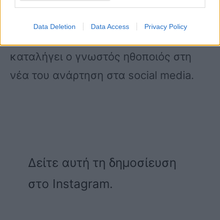
μου συγχωρούν! Τη μεγάλη αγάπη
σας! Σας ευχαριστώ για μία ακόμα
Data Deletion
Data Access
Privacy Policy
φορά μέσα από την καρδιά μου»
καταλήγει ο γνωστός ηθοποιός στη
νέα του ανάρτηση στα social media.
Δείτε αυτή τη δημοσίευση
στο Instagram.