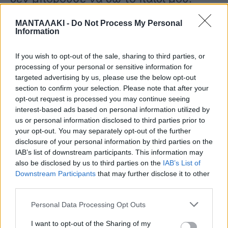
Είχα περιέλθει και σε άσχημη
ΜΑΝΤΑΛΑΚΙ -
Do Not Process My Personal
Information
οικονομική κατάσταση. Τότε ο
Απόστολος Λύτρας μού είχε
If you wish to opt-out of the sale, sharing to third parties, or
processing of your personal or sensitive information for
συμπαρασταθεί. Επίσης, ο Απόστολος
targeted advertising by us, please use the below opt-out
section to confirm your selection. Please note that after your
αντιμετωπίζει καρδιακά προβλήματα,
opt-out request is processed you may continue seeing
interest-based ads based on personal information utilized by
έχει υποστεί εμφράγματα που
us or personal information disclosed to third parties prior to
your opt-out. You may separately opt-out of the further
πιστεύω ότι οφείλονται στο ότι δεν
disclosure of your personal information by third parties on the
έχει ξεπεράσει το ατύχημα με τον
IAB’s list of downstream participants. This information may
also be disclosed by us to third parties on the
IAB’s List of
θάνατο του αδερφού μου. Τα
Downstream Participants
that may further disclose it to other
third parties.
προβλήματα υγείας, το αλκοόλ είναι
Personal Data Processing Opt Outs
δείγματα ψυχικής κατάπτωσης”.
I want to opt-out of the Sharing of my