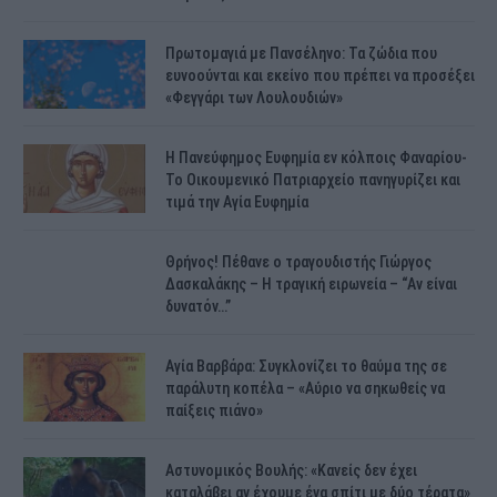
Πρωτομαγιά με Πανσέληνο: Τα ζώδια που
ευνοούνται και εκείνο που πρέπει να προσέξει
«Φεγγάρι των Λουλουδιών»
H Πανεύφημος Ευφημία εν κόλποις Φαναρίου-
Το Οικουμενικό Πατριαρχείο πανηγυρίζει και
τιμά την Αγία Ευφημία
Θρήνος! Πέθανε ο τραγουδιστής Γιώργος
Δασκαλάκης – Η τραγική ειρωνεία – “Αν είναι
δυνατόν…”
Αγία Βαρβάρα: Συγκλονίζει το θαύμα της σε
παράλυτη κοπέλα – «Αύριο να σηκωθείς να
παίξεις πιάνο»
Αστυνομικός Bουλής: «Κανείς δεν έχει
καταλάβει αν έχουμε ένα σπίτι με δύο τέρατα»