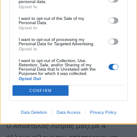
personal data.
Opted In
“Σε όλα τα δικαστήρια είχε έρθει
I want to opt-out of the Sale of my
αμισθί, δεν ζήτησε ποτέ δεκάρα”
Personal Data.
Opted In
κατέληξε.
I want to opt-out of processing my
Personal Data for Targeted Advertising.
Opted In
Πώς είχε γίνει το τροχαίο
I want to opt-out of Collection, Use,
Retention, Sale, and/or Sharing of my
Ηταν το 1995, όταν ο Απόστολος
Personal Data that Is Unrelated with the
Purposes for which it was collected.
Opted Out
Λύτρας ήταν 22 ετών, φοιτητής στη
νομική σχολή του Πανεπιστημίου της
CONFIRM
Ματσεράτα, στην Ιταλία.
Data Deletion
Data Access
Privacy Policy
Ο Απόστολος Λύτρας μαζί με 4