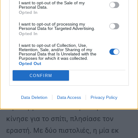
να μην τον δει κανένας συγχωριανός.
I want to opt-out of the Sale of my
Personal Data.
Opted In
Τη νύχτα περπατούσε από παράμερα
I want to opt-out of processing my
μονοπάτια και την ημέρα κρυβόταν
Personal Data for Targeted Advertising.
Opted In
στους θάμνους. Το πρώτο βράδυ δεν
I want to opt-out of Collection, Use,
πέτυχε τη γυναίκα του με τον εραστή
Retention, Sale, and/or Sharing of my
Personal Data that Is Unrelated with the
Purposes for which it was collected.
της στο ρέμα. Το δεύτερο όμως
Opted Out
φάνηκαν.
CONFIRM
Ο άντρας περίμενε να τελειώσουν και
Data Deletion
Data Access
Privacy Policy
αφού η γυναίκα του σηκώθηκε και
κίνησε για το σπίτι, πλησίασε τον
εραστή. Με δύο πιστολιές, η μία εκ