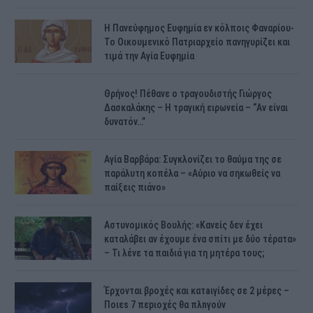
H Πανεύφημος Ευφημία εν κόλποις Φαναρίου-
Το Οικουμενικό Πατριαρχείο πανηγυρίζει και
τιμά την Αγία Ευφημία
Θρήνος! Πέθανε ο τραγουδιστής Γιώργος
Δασκαλάκης – Η τραγική ειρωνεία – “Αν είναι
δυνατόν…”
Αγία Βαρβάρα: Συγκλονίζει το θαύμα της σε
παράλυτη κοπέλα – «Αύριο να σηκωθείς να
παίξεις πιάνο»
Αστυνομικός Bουλής: «Κανείς δεν έχει
καταλάβει αν έχουμε ένα σπίτι με δύο τέρατα»
– Τι λένε τα παιδιά για τη μητέρα τους;
Έρχονται βροχές και κατaιγίδες σε 2 μέpες –
Ποιεs 7 πεpιοχές θα πλnγούν