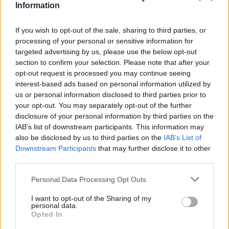
όμως να δημιουργήσει άλλοθι, έτσι
Information
ώστε κανείς να μην τον υποπτευθεί.
If you wish to opt-out of the sale, sharing to third parties, or
Αποφάσισε λοιπόν να στείλει ένα
processing of your personal or sensitive information for
targeted advertising by us, please use the below opt-out
συνηθισμένο γράμμα στη γυναίκα του,
section to confirm your selection. Please note that after your
opt-out request is processed you may continue seeing
μαζί με μερικά δολάρια, και να το
interest-based ads based on personal information utilized by
us or personal information disclosed to third parties prior to
ταχυδρομήσει την ίδια μέρα που θα
your opt-out. You may separately opt-out of the further
disclosure of your personal information by third parties on the
σάλπαρε.
IAB’s list of downstream participants. This information may
also be disclosed by us to third parties on the
IAB’s List of
Downstream Participants
that may further disclose it to other
Πράγματι, δέκα μέρες αργότερα,
third parties.
έφτασε με το υπερωκεάνιο στην
Personal Data Processing Opt Outs
Πάτρα. Από εκεί πήγε στην Καλαμάτα
I want to opt-out of the Sharing of my
personal data.
και μετά με καΐκι στη Μάνη. Φρόντισε
Opted In