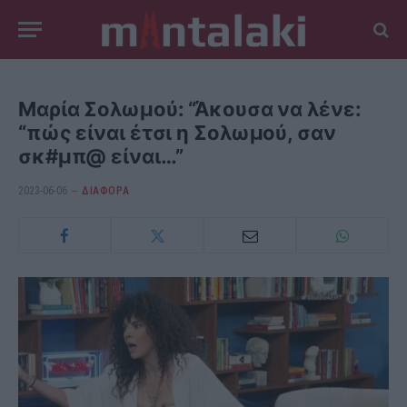
Μαρία Σολωμού: “Άκουσα να λένε:
“πώς είναι έτσι η Σολωμού, σαν
σκ#μπ@ είναι…”
2023-06-06
ΔΙΆΦΟΡΑ