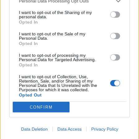
Personal Data Processing Opt Outs
αντιμετωπίζεις μια κρίση είναι πολύ
I want to opt-out of the Sharing of my
personal data.
σοβαρός. Το ότι δεν βγαίνει κάποιος
Opted In
υπεύθυνος να μου μιλήσει και
I want to opt-out of the Sale of my
Personal Data.
Opted In
περιμένω ένα τέταρτο και έρχονται με
I want to opt-out of processing my
ύφος.. όχι, όχι. Τσακώθηκα στο
Personal Data for Targeted Advertising.
Opted In
αεροδρόμιο».
I want to opt-out of Collection, Use,
Retention, Sale, and/or Sharing of my
Personal Data that Is Unrelated with the
Purposes for which it was collected.
Η γνωστή ηθοποιός μίλησε και για την
Opted Out
οργάνωση και τις διακοπές της.
CONFIRM
«Θέλω να είμαι συνέχεια
ευτυχισμένη» είπε.
Data Deletion
Data Access
Privacy Policy