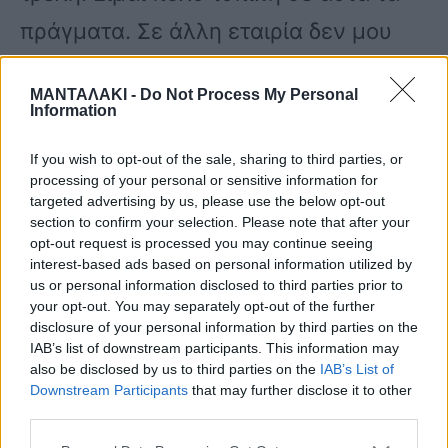
πράγματα. Σε άλλη εταιρία δεν μου
έχουν ζητήσει ούτε ταυτότητα, εγώ
ΜΑΝΤΑΛΑΚΙ -
Do Not Process My Personal
πετάω δύο χρόνια, κάθε εβδομάδα στη
Information
Θεσσαλονίκη και δεν μου ζήτησαν
If you wish to opt-out of the sale, sharing to third parties, or
ποτέ ταυτότητα. Με χαιρετάνε στον
processing of your personal or sensitive information for
targeted advertising by us, please use the below opt-out
έλεγχο», είπε.
section to confirm your selection. Please note that after your
opt-out request is processed you may continue seeing
interest-based ads based on personal information utilized by
us or personal information disclosed to third parties prior to
Ενώ πρόσθεσε: «Τώρα πέταξα με
your opt-out. You may separately opt-out of the further
άλλη εταιρία, κακώς δεν είχα το
disclosure of your personal information by third parties on the
IAB’s list of downstream participants. This information may
βιβλιάριο του σκύλου μαζί, αλλά δεν
also be disclosed by us to third parties on the
IAB’s List of
Downstream Participants
that may further disclose it to other
είχε και μια υποσημείωση. Φάουλ δικό
third parties.
μου. Ο τρόπος όμως, που