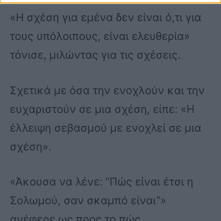
«Η σχέση για εμένα δεν είναι ό,τι για
τους υπόλοιπους, είναι ελευθερία»
τόνισε, μιλώντας για τις σχέσεις.
Σχετικά με όσα την ενοχλούν και την
ευχαριστούν σε μια σχέση, είπε: «Η
έλλειψη σεβασμού με ενοχλεί σε μια
σχέση».
«Άκουσα να λένε: ”Πώς είναι έτσι η
Σολωμού, σαν σκαμπό είναι”»
ανέφερε ως προς το πώς