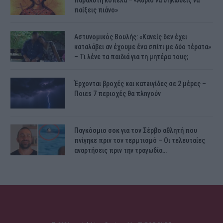
παράλυτη κοπέλα – «Αύριο να σηκωθείς να
παίξεις πιάνο»
Αστυνομικός Bουλής: «Κανείς δεν έχει
καταλάβει αν έχουμε ένα σπίτι με δύο τέρατα»
– Τι λένε τα παιδιά για τη μητέρα τους;
Έρχονται βροχές και κατaιγίδες σε 2 μέpες –
Ποιεs 7 πεpιοχές θα πλnγούν
Παγκόσμιο σοκ για τον Σέρβο αθλητή που
πνίγηκε πριν τον τερμτισμό – Οι τελευταίες
αναρτήσεις πριν την τραγωδία…