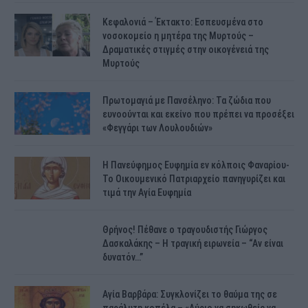
Κεφαλονιά – Έκτακτο: Εσπευσμένα στο
νοσοκομείο η μητέρα της Μυρτούς –
Δραματικές στιγμές στην οικογένειά της
Μυρτούς
Πρωτομαγιά με Πανσέληνο: Τα ζώδια που
ευνοούνται και εκείνο που πρέπει να προσέξει
«Φεγγάρι των Λουλουδιών»
H Πανεύφημος Ευφημία εν κόλποις Φαναρίου-
Το Οικουμενικό Πατριαρχείο πανηγυρίζει και
τιμά την Αγία Ευφημία
Θρήνος! Πέθανε ο τραγουδιστής Γιώργος
Δασκαλάκης – Η τραγική ειρωνεία – “Αν είναι
δυνατόν…”
Αγία Βαρβάρα: Συγκλονίζει το θαύμα της σε