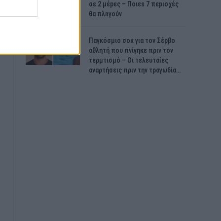
σε 2 μέpες – Ποιεs 7 πεpιοχές
θα πλnγούν
Παγκόσμιο σοκ για τον Σέρβο
αθλητή που πνίγηκε πριν τον
τερμτισμό – Οι τελευταίες
αναρτήσεις πριν την τραγωδία…