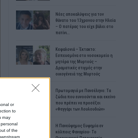
Νέες αποκαλύψεις για τον
θάνατο του 13χρονου στην Ηλεία
– Ο πατέρας του είχε βάλει στο
πατίνι…
Κεφαλονιά – Έκτακτο:
Εσπευσμένα στο νοσοκομείο η
μητέρα της Μυρτούς –
Δραματικές στιγμές στην
οικογένειά της Μυρτούς
Πρωτομαγιά με Πανσέληνο: Τα
ζώδια που ευνοούνται και εκείνο
που πρέπει να προσέξει
sonal or
«Φεγγάρι των Λουλουδιών»
ection to
ou may
 personal
H Πανεύφημος Ευφημία εν
out of the
κόλποις Φαναρίου- Το
 downstream