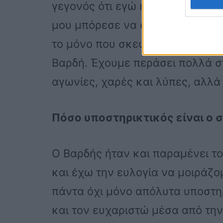
γεγονός ότι εγώ έφυγα για την 
μου μπόρεσε να σταθεί εμπόδιο
το μόνο που σκεφτόμουν ήταν π
Βαρδή. Έχουμε περάσει πολλά σ
αγωνίες, χαρές και λύπες, αλλά
Πόσο υποστηρικτικός είναι ο 
Ο Βαρδής ήταν και παραμένει το
και έχω την ευλογία να μοιράζο
πάντα όχι μόνο απόλυτα υποστη
και τον ευχαριστώ μέσα από την