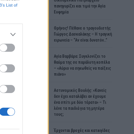
Οικουμενικό Πατριαρχείο
B’s List of
πανηγυρίζει και τιμά την Αγία
Ευφημία
Θρήνος! Πέθανε ο τραγουδιστής
Γιώργος Δασκαλάκης – Η τραγική
ειρωνεία – “Αν είναι δυνατόν…”
Αγία Βαρβάρα: Συγκλονίζει το
θαύμα της σε παράλυτη κοπέλα
– «Αύριο να σηκωθείς να παίξεις
πιάνο»
Αστυνομικός Bουλής: «Κανείς
δεν έχει καταλάβει αν έχουμε
ένα σπίτι με δύο τέρατα» – Τι
λένε τα παιδιά για τη μητέρα
τους;
Έρχονται βροχές και κατaιγίδες