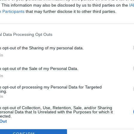
τη ζωή, η Μαριάννα Βαρδινογιάννη που
. This information may also be disclosed by us to third parties on the
IA
Participants
that may further disclose it to other third parties.
ά της και το έργο της για τα παιδιά,
έντευξη στο περιοδικό Gala.
l Data Processing Opt Outs
ηση με τον σύζυγό σας, Βαρδή;
o opt-out of the Sharing of my personal data.
In
ς ζωής μου μαζί με τη στιγμή της
o opt-out of the Sale of my Personal Data.
In
ιστήκαμε σε ένα συγγενικό σπίτι στον
to opt-out of processing my Personal Data for Targeted
μαθήτρια κι εκείνος αξιωματικός του
ing.
In
πό την πρώτη στιγμή ότι είναι ο
o opt-out of Collection, Use, Retention, Sale, and/or Sharing
ersonal Data that Is Unrelated with the Purposes for which it
είνη την πρώτη συνάντηση δεν
lected.
Out
αστε ο ένας τον άλλο. Ούτε το