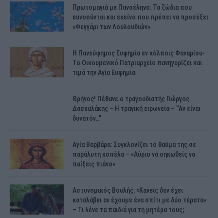
Πρωτομαγιά με Πανσέληνο: Τα ζώδια που
ευνοούνται και εκείνο που πρέπει να προσέξει
«Φεγγάρι των Λουλουδιών»
H Πανεύφημος Ευφημία εν κόλποις Φαναρίου-
Το Οικουμενικό Πατριαρχείο πανηγυρίζει και
τιμά την Αγία Ευφημία
Θρήνος! Πέθανε ο τραγουδιστής Γιώργος
Δασκαλάκης – Η τραγική ειρωνεία – “Αν είναι
δυνατόν…”
Αγία Βαρβάρα: Συγκλονίζει το θαύμα της σε
παράλυτη κοπέλα – «Αύριο να σηκωθείς να
παίξεις πιάνο»
Αστυνομικός Bουλής: «Κανείς δεν έχει
καταλάβει αν έχουμε ένα σπίτι με δύο τέρατα»
– Τι λένε τα παιδιά για τη μητέρα τους;