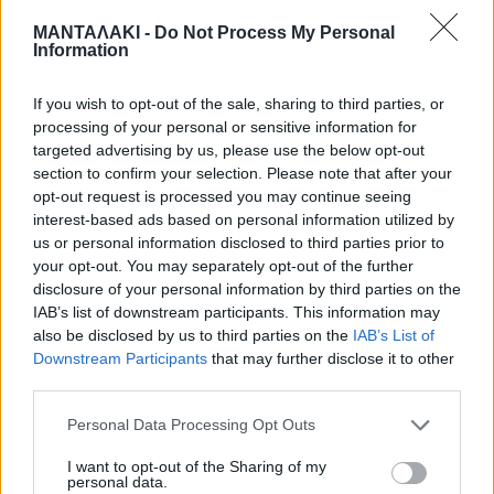
«Καλό σας μήνα! Μην σας πιάσει το
ΜΑΝΤΑΛΑΚΙ -
Do Not Process My Personal
κακό μάτι»!
Information
If you wish to opt-out of the sale, sharing to third parties, or
Και πρόσθεσε: «Έφαγα ένα
processing of your personal or sensitive information for
targeted advertising by us, please use the below opt-out
γλιστριματάκι γι αυτό δεν με είδατε
section to confirm your selection. Please note that after your
opt-out request is processed you may continue seeing
στην έναρξη της εκπομπής. Ευτυχώς
interest-based ads based on personal information utilized by
us or personal information disclosed to third parties prior to
που με είδατε να λέτε…. Λίγο
your opt-out. You may separately opt-out of the further
φυσιοθεραπείες, λίγο το φλατ που
disclosure of your personal information by third parties on the
IAB’s list of downstream participants. This information may
φοράω, λίγη διάθεση να έχουμε… και
also be disclosed by us to third parties on the
IAB’s List of
Downstream Participants
that may further disclose it to other
γελάω μόνη μου με τα χάλια μου και
third parties.
το μπαταρισμένο πόδι μου… Μου
Personal Data Processing Opt Outs
έλεγε ο γιατρός πονάς και εγώ του
I want to opt-out of the Sharing of my
personal data.