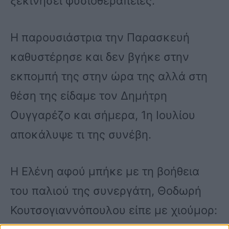
ξεκινήσει φυσιοθεραπείες.
H παρουσιάστρια την Παρασκευή
καθυστέρησε και δεν βγήκε στην
εκπομπή της στην ώρα της αλλά στη
θέση της είδαμε τον Δημήτρη
Ουγγαρέζο και σήμερα, 1η Ιουλίου
αποκάλυψε τι της συνέβη.
Η Ελένη αφού μπήκε με τη βοήθεια
του παλιού της συνεργάτη, Θοδωρή
Κουτσογιαννόπουλου είπε με χιούμορ: