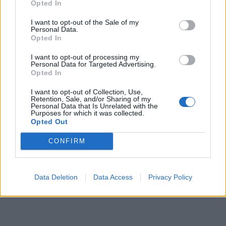
έλεγα όχι, κοίτα που έχω γίνει και
Opted In
λοκατζής….»
I want to opt-out of the Sale of my
Personal Data.
Opted In
«Γλωσσοφαγιά! Μάτι» αναφώνησαν οι
I want to opt-out of processing my
Personal Data for Targeted Advertising.
Opted In
συνεργάτες της.
I want to opt-out of Collection, Use,
Retention, Sale, and/or Sharing of my
Personal Data that Is Unrelated with the
Δείτε το βίντεο – Ελένη: «Έφαγα
Purposes for which it was collected.
Opted Out
ένα γλιστρηματάκι την
CONFIRM
Παρασκευή»
Data Deletion
Data Access
Privacy Policy