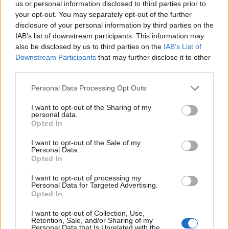
us or personal information disclosed to third parties prior to
your opt-out. You may separately opt-out of the further
disclosure of your personal information by third parties on the
IAB’s list of downstream participants. This information may
also be disclosed by us to third parties on the
IAB’s List of
Downstream Participants
that may further disclose it to other
third parties.
Personal Data Processing Opt Outs
I want to opt-out of the Sharing of my
personal data.
Το επικαιροποιημένο δελτίο της ΕΜΥ
Opted In
Σύμφωνα με την Εθνική
I want to opt-out of the Sale of my
Personal Data.
Opted In
Μετεωρολογική Υπηρεσία, τα
I want to opt-out of processing my
φαινόμενα θα είναι τοπικά ισχυρά και
Personal Data for Targeted Advertising.
Opted In
τη Δευτέρα θα σημειωθούν κυρίως
I want to opt-out of Collection, Use,
στα δυτικά τμήματα της Θεσσαλίας, τη
Retention, Sale, and/or Sharing of my
Personal Data that Is Unrelated with the