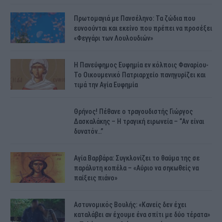
Πρωτομαγιά με Πανσέληνο: Τα ζώδια που
ευνοούνται και εκείνο που πρέπει να προσέξει
«Φεγγάρι των Λουλουδιών»
H Πανεύφημος Ευφημία εν κόλποις Φαναρίου-
Το Οικουμενικό Πατριαρχείο πανηγυρίζει και
τιμά την Αγία Ευφημία
Θρήνος! Πέθανε ο τραγουδιστής Γιώργος
Δασκαλάκης – Η τραγική ειρωνεία – “Αν είναι
δυνατόν…”
Αγία Βαρβάρα: Συγκλονίζει το θαύμα της σε
παράλυτη κοπέλα – «Αύριο να σηκωθείς να
παίξεις πιάνο»
Αστυνομικός Bουλής: «Κανείς δεν έχει
καταλάβει αν έχουμε ένα σπίτι με δύο τέρατα»