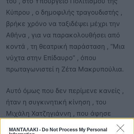
του , στο Υπουργείο Πολιτισμού της
Κύπρου , ο δημοφιλής τραγουδιστής ,
βρήκε χρόνο να ταξιδέψει μέχρι την
Αθήνα , για να παρακολουθήσει από
κοντά , τη θεατρική παράσταση , “Μια
νύχτα στην Επίδαυρο” , όπου
πρωταγωνιστεί η Ζέτα Μακρυπούλια.
Αυτό όμως που δεν περίμενε κανείς ,
ήταν η συγκινητική κίνηση , του
Μιχάλη Χατζηγιάννη , που άφησε
άφωνους ηθοποιούς και θεατές.
ΜΑΝΤΑΛΑΚΙ -
Do Not Process My Personal