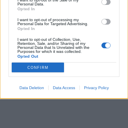
I want to opt-out of the Sale of my
τριαντάφυλλο στη Ζέτα Μακρυπούλια
Personal Data.
Opted In
που το αποδέχτηκε με μεγάλη χαρά
I want to opt-out of processing my
καθώς και για εκείνη, ο Μιχάλης
Personal Data for Targeted Advertising.
Opted In
Χατζηγιάννης αποτελεί ένα
I want to opt-out of Collection, Use,
Retention, Sale, and/or Sharing of my
αναπόσπαστο κομμάτι της ζωής της.
Personal Data that Is Unrelated with the
Purposes for which it was collected.
Opted Out
CONFIRM
Πηγή:tlife.gr
Data Deletion
Data Access
Privacy Policy