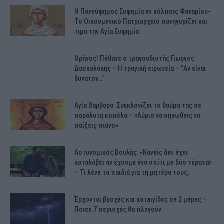
H Πανεύφημος Ευφημία εν κόλποις Φαναρίου-
Το Οικουμενικό Πατριαρχείο πανηγυρίζει και
τιμά την Αγία Ευφημία
Θρήνος! Πέθανε ο τραγουδιστής Γιώργος
Δασκαλάκης – Η τραγική ειρωνεία – “Αν είναι
δυνατόν…”
Αγία Βαρβάρα: Συγκλονίζει το θαύμα της σε
παράλυτη κοπέλα – «Αύριο να σηκωθείς να
παίξεις πιάνο»
Αστυνομικός Bουλής: «Κανείς δεν έχει
καταλάβει αν έχουμε ένα σπίτι με δύο τέρατα»
– Τι λένε τα παιδιά για τη μητέρα τους;
Έρχονται βροχές και κατaιγίδες σε 2 μέpες –
Ποιεs 7 πεpιοχές θα πλnγούν