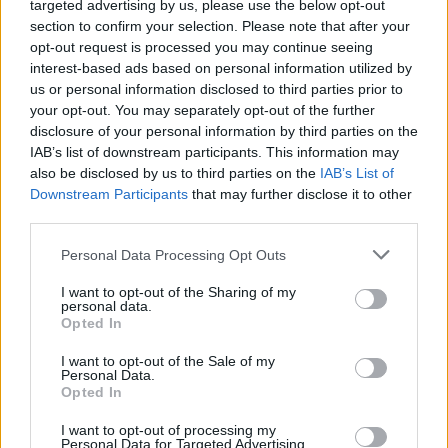
targeted advertising by us, please use the below opt-out
δεν πρόλαβε
section to confirm your selection. Please note that after your
opt-out request is processed you may continue seeing
interest-based ads based on personal information utilized by
Η Νόνικα Γαληνέα, πάντως, παρά τα
us or personal information disclosed to third parties prior to
your opt-out. You may separately opt-out of the further
προβλήματα υγείας που αντιμετώπιζε
disclosure of your personal information by third parties on the
IAB’s list of downstream participants. This information may
σχεδίαζε και το πώς θα γιόρταζε τα
also be disclosed by us to third parties on the
IAB’s List of
Downstream Participants
that may further disclose it to other
85α γενέθλιά της.
third parties.
Personal Data Processing Opt Outs
Για τον λόγο αυτό είχε συναντηθεί με
I want to opt-out of the Sharing of my
την Άννα Φόνσου στο σπίτι της στην
personal data.
Opted In
Κηφισιά για την ημέρα εκείνη καθώς
I want to opt-out of the Sale of my
Personal Data.
ήθελε τα γενέθλιά της να εορταστούν
Opted In
στον εξωτερικό χώρο του Σπιτιού του
I want to opt-out of processing my
Personal Data for Targeted Advertising.