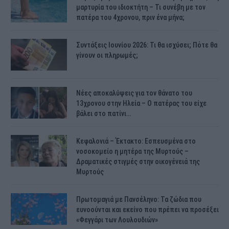
μαρτυρία του ιδιοκτήτη – Τι συνέβη με τον
πατέρα του 4χρονου, πριν ένα μήνα;
Συντάξεις Ιουνίου 2026: Τι θα ισχύσει; Πότε θα
γίνουν οι πληρωμές;
Νέες αποκαλύψεις για τον θάνατο του
13χρονου στην Ηλεία – Ο πατέρας του είχε
βάλει στο πατίνι…
Κεφαλονιά – Έκτακτο: Εσπευσμένα στο
νοσοκομείο η μητέρα της Μυρτούς –
Δραματικές στιγμές στην οικογένειά της
Μυρτούς
Πρωτομαγιά με Πανσέληνο: Τα ζώδια που
ευνοούνται και εκείνο που πρέπει να προσέξει
«Φεγγάρι των Λουλουδιών»