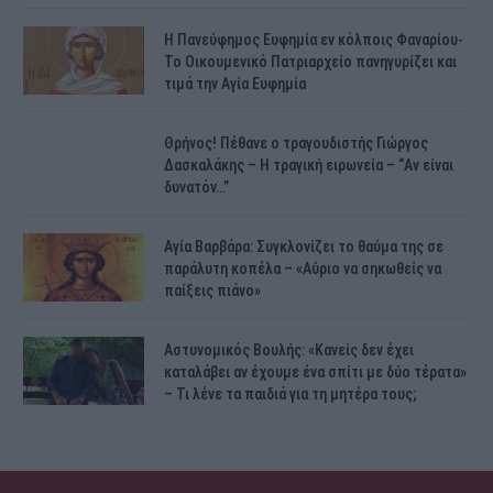
H Πανεύφημος Ευφημία εν κόλποις Φαναρίου-
Το Οικουμενικό Πατριαρχείο πανηγυρίζει και
τιμά την Αγία Ευφημία
Θρήνος! Πέθανε ο τραγουδιστής Γιώργος
Δασκαλάκης – Η τραγική ειρωνεία – “Αν είναι
δυνατόν…”
Αγία Βαρβάρα: Συγκλονίζει το θαύμα της σε
παράλυτη κοπέλα – «Αύριο να σηκωθείς να
παίξεις πιάνο»
Αστυνομικός Bουλής: «Κανείς δεν έχει
καταλάβει αν έχουμε ένα σπίτι με δύο τέρατα»
– Τι λένε τα παιδιά για τη μητέρα τους;