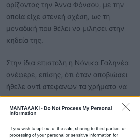
ορίζοντας την Άννα Φόνσου, με την
οποία είχε στενεή σχέση, ως τη
μοναδική που θέλει να μιλήσει στην
κηδεία της.
Στην ίδια επιστολή η Νόνικα Γαληνέα
ανέφερε, επίσης, ότι όταν αποβιώσει
ήθελε αντί στεφάνων τα χρήματα να
δοθούν για τους σκοπούς του
ΜΑΝΤΑΛΑΚΙ -
Do Not Process My Personal
Ιδρύματος «Το σπίτι του ηθοποιού».
Information
If you wish to opt-out of the sale, sharing to third parties, or
Τι είχε ζητήσει για τα γενέθλια που
processing of your personal or sensitive information for