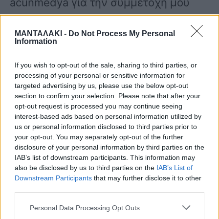
acunmedya για την συμμετοχή μου
στο υπέροχο αυτό πρόγραμμα.
ΜΑΝΤΑΛΑΚΙ -
Do Not Process My Personal
Information
Ευχαριστώ τον Γιώργο Λιανό που ήταν
If you wish to opt-out of the sale, sharing to third parties, or
πάντα δίπλα μας όπως και όλους
processing of your personal or sensitive information for
targeted advertising by us, please use the below opt-out
αυτούς τους αφανείς ήρωες Και να
section to confirm your selection. Please note that after your
opt-out request is processed you may continue seeing
θυμάσαι πως αν τα όνειρα σου δεν σε
interest-based ads based on personal information utilized by
us or personal information disclosed to third parties prior to
τρομάζουν τότε δεν είναι αρκετά
your opt-out. You may separately opt-out of the further
μεγάλα», έγραψε ο Ντάνιελ Νούρκα.
disclosure of your personal information by third parties on the
IAB’s list of downstream participants. This information may
also be disclosed by us to third parties on the
IAB’s List of
Downstream Participants
that may further disclose it to other
Δείτε την ανάρτηση που έκανε:
third parties.
Personal Data Processing Opt Outs