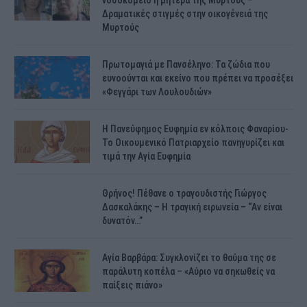
Δραματικές στιγμές στην οικογένειά της
Μυρτούς
Πρωτομαγιά με Πανσέληνο: Τα ζώδια που
ευνοούνται και εκείνο που πρέπει να προσέξει
«Φεγγάρι των Λουλουδιών»
H Πανεύφημος Ευφημία εν κόλποις Φαναρίου-
Το Οικουμενικό Πατριαρχείο πανηγυρίζει και
τιμά την Αγία Ευφημία
Θρήνος! Πέθανε ο τραγουδιστής Γιώργος
Δασκαλάκης – Η τραγική ειρωνεία – “Αν είναι
δυνατόν…”
Αγία Βαρβάρα: Συγκλονίζει το θαύμα της σε
παράλυτη κοπέλα – «Αύριο να σηκωθείς να
παίξεις πιάνο»