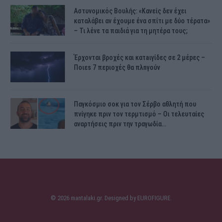
Αστυνομικός Bουλής: «Κανείς δεν έχει
καταλάβει αν έχουμε ένα σπίτι με δύο τέρατα»
– Τι λένε τα παιδιά για τη μητέρα τους;
Έρχονται βροχές και κατaιγίδες σε 2 μέpες –
Ποιεs 7 πεpιοχές θα πλnγούν
Παγκόσμιο σοκ για τον Σέρβο αθλητή που
πνίγηκε πριν τον τερμτισμό – Οι τελευταίες
αναρτήσεις πριν την τραγωδία…
© 2026 mantalaki.gr. Designed by
EUROFIGURE
.