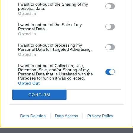
I want to opt-out of the Sharing of my
personal data.
Opted In
I want to opt-out of the Sale of my
Personal Data.
Δείτε αυτή τη δημοσίευση
Opted In
στο Instagram.
I want to opt-out of processing my
Personal Data for Targeted Advertising.
Opted In
I want to opt-out of Collection, Use,
Retention, Sale, and/or Sharing of my
Personal Data that Is Unrelated with the
Purposes for which it was collected.
Η δημοσίευση
Opted Out
κοινοποιήθηκε από το
CONFIRM
χρήστη Ντάνιελ Νούρκα
Data Deletion
Data Access
Privacy Policy
(@daniel_nurka)