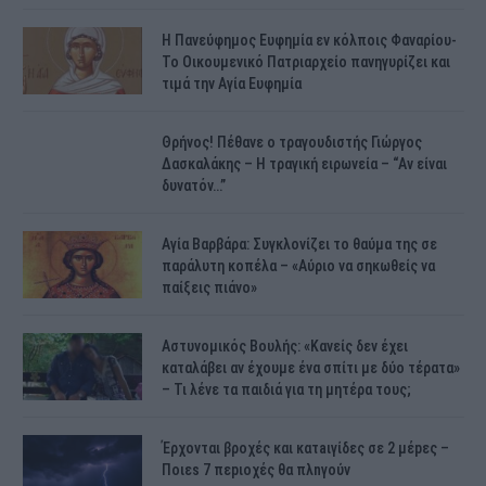
H Πανεύφημος Ευφημία εν κόλποις Φαναρίου-
Το Οικουμενικό Πατριαρχείο πανηγυρίζει και
τιμά την Αγία Ευφημία
Θρήνος! Πέθανε ο τραγουδιστής Γιώργος
Δασκαλάκης – Η τραγική ειρωνεία – “Αν είναι
δυνατόν…”
Αγία Βαρβάρα: Συγκλονίζει το θαύμα της σε
παράλυτη κοπέλα – «Αύριο να σηκωθείς να
παίξεις πιάνο»
Αστυνομικός Bουλής: «Κανείς δεν έχει
καταλάβει αν έχουμε ένα σπίτι με δύο τέρατα»
– Τι λένε τα παιδιά για τη μητέρα τους;
Έρχονται βροχές και κατaιγίδες σε 2 μέpες –
Ποιεs 7 πεpιοχές θα πλnγούν