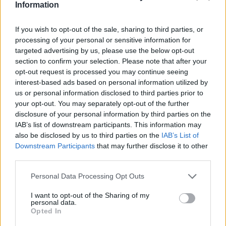
Information
Κασσελάκης: Καλά είστε;
If you wish to opt-out of the sale, sharing to third parties, or
Μπουτάρης: Εσύ;
processing of your personal or sensitive information for
targeted advertising by us, please use the below opt-out
Κασσελάκης: Μια χαρά
section to confirm your selection. Please note that after your
Μπουτάρης: Πρόσεχε και μην κάνεις
opt-out request is processed you may continue seeing
interest-based ads based on personal information utilized by
μ…! Κάνεις μ…
us or personal information disclosed to third parties prior to
your opt-out. You may separately opt-out of the further
Κασσελάκης: Εννοείς με το lifestyle;
disclosure of your personal information by third parties on the
IAB’s list of downstream participants. This information may
Μπουτάρης: Όχι μωρέ με το lifestyle,
also be disclosed by us to third parties on the
IAB’s List of
Downstream Participants
that may further disclose it to other
αλλά λίγο πιο ισορροπημένος.
third parties.
Κασσελάκης: Πώς; Ακούω!
Personal Data Processing Opt Outs
Μπουτάρης: Σου λέω λίγο πιο
I want to opt-out of the Sharing of my
personal data.
ισορροπημένος.
Opted In