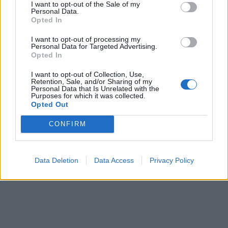
Κασσελάκης: Ζούσα τη ζωή μου σαν
I want to opt-out of the Sale of my
Personal Data.
ένας απλός πολίτης και το
Opted In
εκμεταλλεύτηκαν αλλά τώρα τέλος.
I want to opt-out of processing my
Personal Data for Targeted Advertising.
Opted In
Μπουτάρης: Δεν είσαι απλός πολίτης
I want to opt-out of Collection, Use,
πια.
Retention, Sale, and/or Sharing of my
Personal Data that Is Unrelated with the
Purposes for which it was collected.
Opted Out
Δείτε το βίντεο – Ο διάλογος
CONFIRM
“φωτιά” Κασσελάκη –
Μπουτάρη
Data Deletion
Data Access
Privacy Policy