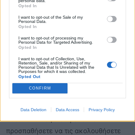
personal data.
δάγκωμα, μη δένετε το δαγκωμένο
Opted In
μέλος, μην παίρνετε (και μη δίνετε)
I want to opt-out of the Sale of my
Personal Data.
παυσίπονα −τη εξαιρέσει της
Opted In
παρακεταμόλης−, μη χρησιμοποιείτε
I want to opt-out of processing my
Personal Data for Targeted Advertising.
Opted In
αλκοόλ.
I want to opt-out of Collection, Use,
Απευθυνθείτε σε νοσοκομειακή δομή,
Retention, Sale, and/or Sharing of my
Personal Data that Is Unrelated with the
Purposes for which it was collected.
έχοντας τηρήσει όλα τα παραπάνω.
Opted Out
Έχετε δε υπόψη ότι οι οδηγίες αυτές
CONFIRM
είναι οι ίδιες και για την περίπτωση
που θύμα του δαγκώματος είναι το
Data Deletion
Data Access
Privacy Policy
κατοικίδιό σας: θα πρέπει να
προσπαθήσετε να τις ακολουθήσετε