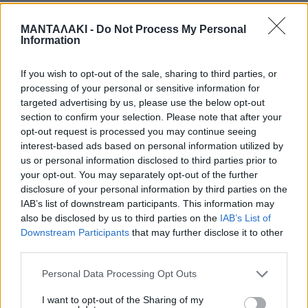
αρχίσετε να τρέχετε σε αναζήτηση
ΜΑΝΤΑΛΑΚΙ -
Do Not Process My Personal
βοήθειας. Καλέστε βοήθεια και
Information
περιμένετε να έρθει ή ακολουθήστε
If you wish to opt-out of the sale, sharing to third parties, or
τις οδηγίες που θα σας δοθούν.
processing of your personal or sensitive information for
targeted advertising by us, please use the below opt-out
Μην πειράζετε το σημείο του
section to confirm your selection. Please note that after your
opt-out request is processed you may continue seeing
δαγκώματος, μην κόβετε ή σκίζετε το
interest-based ads based on personal information utilized by
us or personal information disclosed to third parties prior to
δέρμα γύρω από αυτό και μην
your opt-out. You may separately opt-out of the further
επιχειρήσετε σε καμία περίπτωση να
disclosure of your personal information by third parties on the
IAB’s list of downstream participants. This information may
ρουφήξετε το δηλητήριο.
also be disclosed by us to third parties on the
IAB’s List of
Downstream Participants
that may further disclose it to other
third parties.
Μην πιέζετε την περιοχή του
Personal Data Processing Opt Outs
δαγκώματος, μη βάζετε πάγο στο
I want to opt-out of the Sharing of my