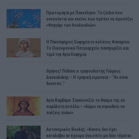
Πρωτομαγιά με Πανσέληνο: Τα ζώδια που
ευνοούνται και εκείνο που πρέπει να προσέξει
«Φεγγάρι των Λουλουδιών»
H Πανεύφημος Ευφημία εν κόλποις Φαναρίου-
Το Οικουμενικό Πατριαρχείο πανηγυρίζει και
τιμά την Αγία Ευφημία
Θρήνος! Πέθανε ο τραγουδιστής Γιώργος
Δασκαλάκης – Η τραγική ειρωνεία – “Αν είναι
δυνατόν…”
Αγία Βαρβάρα: Συγκλονίζει το θαύμα της σε
παράλυτη κοπέλα – «Αύριο να σηκωθείς να
παίξεις πιάνο»
Αστυνομικός Bουλής: «Κανείς δεν έχει
καταλάβει αν έχουμε ένα σπίτι με δύο τέρατα»