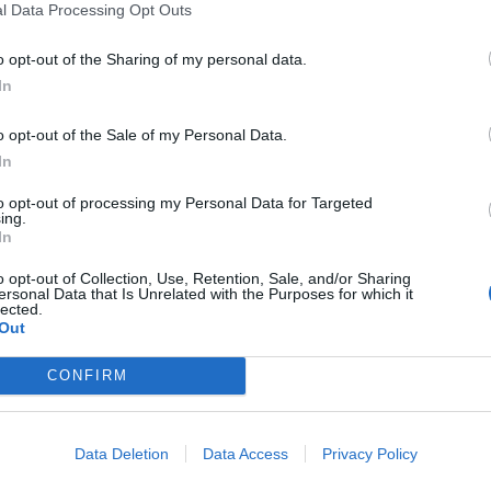
l Data Processing Opt Outs
ίνωσή του, έναν μήνα σχεδόν μετά,
o opt-out of the Sharing of my personal data.
In
o opt-out of the Sale of my Personal Data.
αμπουράκη
In
to opt-out of processing my Personal Data for Targeted
ing.
είας μου, όχι δραματική αλλά επίπονη,
In
αθημερινότητά μου. Κατόπιν αυτού,
o opt-out of Collection, Use, Retention, Sale, and/or Sharing
ersonal Data that Is Unrelated with the Purposes for which it
διεύθυνση του ΟΡΕΝ ότι θα μου είναι
lected.
Out
στις υποχρεώσεις μιας τετράωρης
CONFIRM
μπής, που ξεκινά πολύ νωρίς και
ι πνευματική καταπόνηση (…). Μάλλον
Data Deletion
Data Access
Privacy Policy
κά, ότι η τηλεοπτική μου καριέρα σε