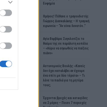
Ευφημία
Θρήνος! Πέθανε ο τραγουδιστής
Γιώργος Δασκαλάκης – Η τραγική
ειρωνεία – “Αν είναι δυνατόν…”
Αγία Βαρβάρα: Συγκλονίζει το
θαύμα της σε παράλυτη κοπέλα
– «Αύριο να σηκωθείς να παίξεις
πιάνο»
Αστυνομικός Bουλής: «Κανείς
δεν έχει καταλάβει αν έχουμε
ένα σπίτι με δύο τέρατα» – Τι
λένε τα παιδιά για τη μητέρα
τους;
Έρχονται βροχές και κατaιγίδες
σε 2 μέpες – Ποιεs 7 πεpιοχές