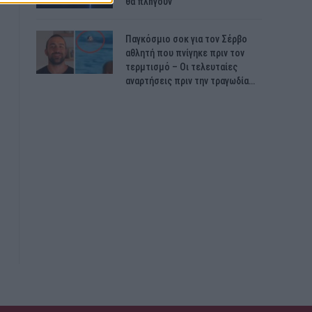
θα πλnγούν
Παγκόσμιο σοκ για τον Σέρβο
αθλητή που πνίγηκε πριν τον
τερμτισμό – Οι τελευταίες
αναρτήσεις πριν την τραγωδία…