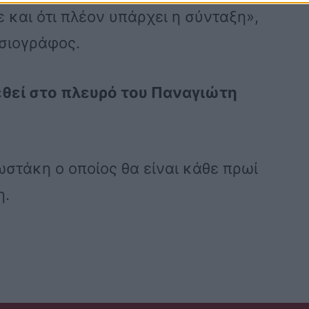
και ότι πλέον υπάρχει η σύνταξη»,
σιογράφος.
εθεί στο πλευρό του Παναγιώτη
στάκη ο οποίος θα είναι κάθε πρωί
η.