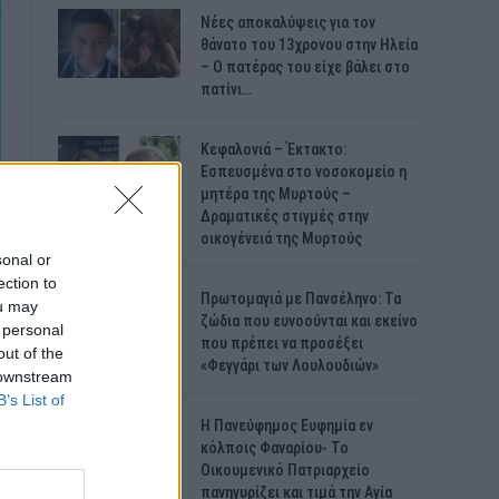
Νέες αποκαλύψεις για τον
θάνατο του 13χρονου στην Ηλεία
– Ο πατέρας του είχε βάλει στο
πατίνι…
Κεφαλονιά – Έκτακτο:
Εσπευσμένα στο νοσοκομείο η
μητέρα της Μυρτούς –
Δραματικές στιγμές στην
οικογένειά της Μυρτούς
sonal or
ection to
Πρωτομαγιά με Πανσέληνο: Τα
ou may
ζώδια που ευνοούνται και εκείνο
 personal
που πρέπει να προσέξει
out of the
«Φεγγάρι των Λουλουδιών»
 downstream
B’s List of
H Πανεύφημος Ευφημία εν
κόλποις Φαναρίου- Το
Οικουμενικό Πατριαρχείο
πανηγυρίζει και τιμά την Αγία