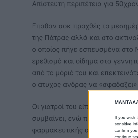
Απίστευτη περιπέτεια για 50χρο
Επαθαν σοκ προχθές το μεσημέρ
της Πάτρας αλλά και στο ακτιν
ο οποίος πήγε εσπευσμένα στο 
ερεθισμό και οίδημα στα γεννητ
από το μόριό του και επεκτεινό
ο άτυχος άνδρας να «σφαδάζει»
ΜΑΝΤΑΛΑ
Οι γιατροί του είπαν αμέσως να 
συμβαίνει, ενώ προέβησαν άμε
If you wish 
sensitive in
φαρμακευτικής αγωγής προκειμέ
confirm you
continue se