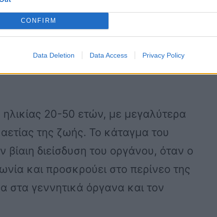
αι ικανό για διείσδυση κατά τη
CONFIRM
δη σώματα συγκρατούνται από μια
ι ινώδης χιτώνας. Όταν ένας άνδρας
Data Deletion
Data Access
Privacy Policy
σιαστικά έχει σπάσει αυτή η ισχυρή
 ηλικίας 20-50 ετών, με μεγαλύτερα
αετίας της ζωής. Το κάταγμα του
ν βίαιη διείσδυση του οργάνου, όταν ο
ωνία και προσκρούει στο περίνεο της
α στα γεννητικά όργανα και τον