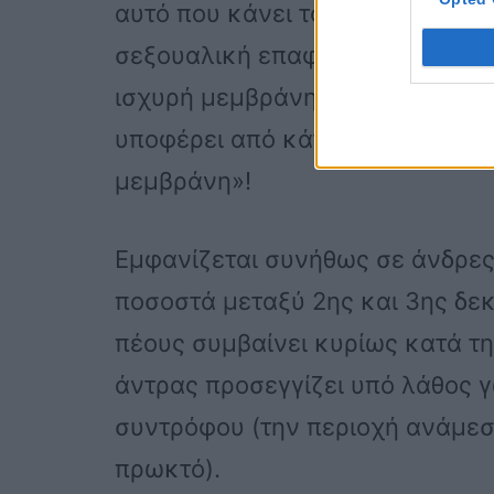
αυτό που κάνει το πέος σκληρό κ
σεξουαλική επαφή. Τα σηραγγώ
ισχυρή μεμβράνη που ονομάζετα
υποφέρει από κάταγμα πέους, ου
μεμβράνη»!
Εμφανίζεται συνήθως σε άνδρες
ποσοστά μεταξύ 2ης και 3ης δεκ
πέους συμβαίνει κυρίως κατά τη
άντρας προσεγγίζει υπό λάθος γ
συντρόφου (την περιοχή ανάμεσ
πρωκτό).