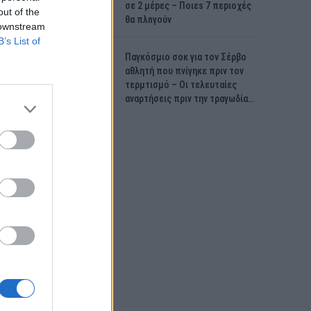
σε 2 μέpες – Ποιεs 7 πεpιοχές
out of the
θα πλnγούν
 downstream
B’s List of
Παγκόσμιο σοκ για τον Σέρβο
αθλητή που πνίγηκε πριν τον
τερμτισμό – Οι τελευταίες
αναρτήσεις πριν την τραγωδία…