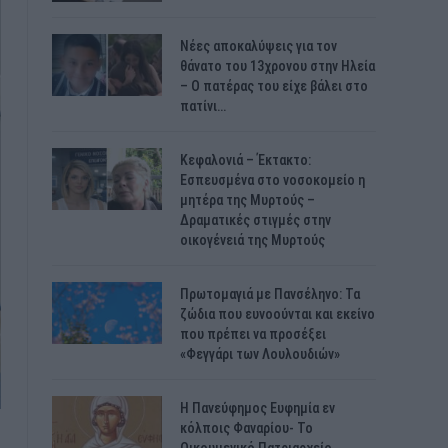
Νέες αποκαλύψεις για τον
θάνατο του 13χρονου στην Ηλεία
– Ο πατέρας του είχε βάλει στο
πατίνι…
Κεφαλονιά – Έκτακτο:
Εσπευσμένα στο νοσοκομείο η
μητέρα της Μυρτούς –
Δραματικές στιγμές στην
οικογένειά της Μυρτούς
Πρωτομαγιά με Πανσέληνο: Τα
ζώδια που ευνοούνται και εκείνο
που πρέπει να προσέξει
«Φεγγάρι των Λουλουδιών»
H Πανεύφημος Ευφημία εν
κόλποις Φαναρίου- Το