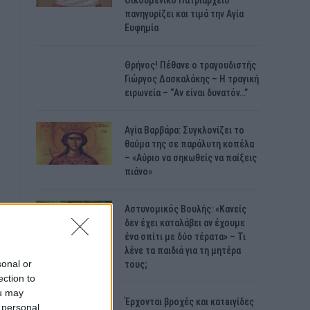
Οικουμενικό Πατριαρχείο
πανηγυρίζει και τιμά την Αγία
Ευφημία
Θρήνος! Πέθανε ο τραγουδιστής
Γιώργος Δασκαλάκης – Η τραγική
ειρωνεία – “Αν είναι δυνατόν…”
Αγία Βαρβάρα: Συγκλονίζει το
θαύμα της σε παράλυτη κοπέλα
– «Αύριο να σηκωθείς να παίξεις
πιάνο»
Αστυνομικός Bουλής: «Κανείς
δεν έχει καταλάβει αν έχουμε
ένα σπίτι με δύο τέρατα» – Τι
λένε τα παιδιά για τη μητέρα
sonal or
τους;
ection to
ou may
Έρχονται βροχές και κατaιγίδες
 personal