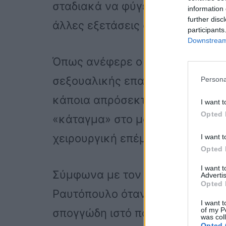
σταδιακά να φύγει το οίδημα. Γι
information 
further disc
άλλες εξετάσεις στις οποίες υπ
participants
Downstream 
Όπως ανέφερε ο ίδιος στους για
σεξουαλικής επαφής που είχε μ
Persona
κάποια απρόσεκτη και όπως απ
I want t
Opted 
«κάταγμα» στο μόριό του, ευτυχ
χειρουργική επέμβαση.
I want t
Opted 
I want 
Σύμφωνα με τον Πατρινό ουρολ
Advertis
Opted 
Ραυτόπουλο όταν το πέος βρίσκετ
I want t
of my P
σπογγώδη ιστό που καταλαμβάνε
was col
Opted 