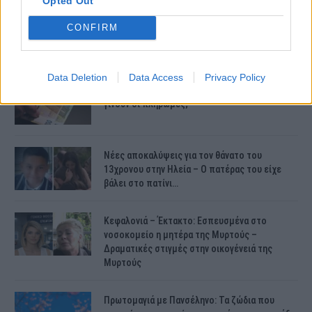
Opted Out
CONFIRM
ΤΕΛΕΥΤΑΙΕΣ ΕΙΔΗΣΕΙΣ
Data Deletion
Data Access
Privacy Policy
Συντάξεις Ιουνίου 2026: Τι θα ισχύσει; Πότε θα
γίνουν οι πληρωμές;
Νέες αποκαλύψεις για τον θάνατο του
13χρονου στην Ηλεία – Ο πατέρας του είχε
βάλει στο πατίνι…
Κεφαλονιά – Έκτακτο: Εσπευσμένα στο
νοσοκομείο η μητέρα της Μυρτούς –
Δραματικές στιγμές στην οικογένειά της
Μυρτούς
Πρωτομαγιά με Πανσέληνο: Τα ζώδια που