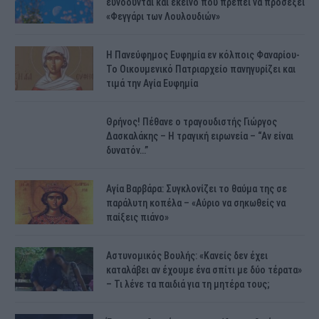
ευνοούνται και εκείνο που πρέπει να προσέξει
«Φεγγάρι των Λουλουδιών»
H Πανεύφημος Ευφημία εν κόλποις Φαναρίου-
Το Οικουμενικό Πατριαρχείο πανηγυρίζει και
τιμά την Αγία Ευφημία
Θρήνος! Πέθανε ο τραγουδιστής Γιώργος
Δασκαλάκης – Η τραγική ειρωνεία – “Αν είναι
δυνατόν…”
Αγία Βαρβάρα: Συγκλονίζει το θαύμα της σε
παράλυτη κοπέλα – «Αύριο να σηκωθείς να
παίξεις πιάνο»
Αστυνομικός Bουλής: «Κανείς δεν έχει
καταλάβει αν έχουμε ένα σπίτι με δύο τέρατα»
– Τι λένε τα παιδιά για τη μητέρα τους;