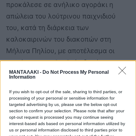
προκάλεσε σε ανήλικο αγοράκι η
απώλεια του λούτρινου παιχνιδιού
του, κατά τη διάρκεια των
καλοκαιρινών του διακοπών στη
Μήλινα Πηλίου, με αποτέλεσμα οι
γονείς να απευθυνθούν δημόσια για
ΜΑΝΤΑΛΑΚΙ -
Do Not Process My Personal
την εύρεση και την επιστροφή του.
Information
Επιπλέον δίνουν αμοιβή 250 ευρώ.
If you wish to opt-out of the sale, sharing to third parties, or
processing of your personal or sensitive information for
targeted advertising by us, please use the below opt-out
Στην ανακοίνωση αναφέρονται τα
section to confirm your selection. Please note that after your
opt-out request is processed you may continue seeing
εξής:
interest-based ads based on personal information utilized by
«Παρακαλώ, βρείτε το πάντα μου.
us or personal information disclosed to third parties prior to