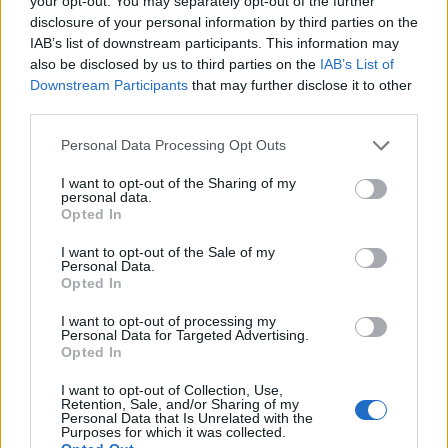
your opt-out. You may separately opt-out of the further
Έχασα το αγαπημένο μου πάντα στη
disclosure of your personal information by third parties on the
IAB’s list of downstream participants. This information may
Μηλίνα στις 15.08.2023. Δυστυχώς,
also be disclosed by us to third parties on the
IAB’s List of
Downstream Participants
that may further disclose it to other
δεν μπορώ να κοιμηθώ, χωρίς αυτόν.
third parties.
Σας παρακαλώ, βοηθήστε με να τον
Personal Data Processing Opt Outs
βρω. Οι γονείς μου θα ανταμείψουν
I want to opt-out of the Sharing of my
personal data.
όποιον το βρει με 250 ευρώ».
Opted In
I want to opt-out of the Sale of my
Personal Data.
Δείτε το βίντεο – Η ανακόινωση των
Opted In
γονέων για το χαμένο λούτρινο
I want to opt-out of processing my
Personal Data for Targeted Advertising.
Opted In
πάντα του γιου τους:
I want to opt-out of Collection, Use,
Retention, Sale, and/or Sharing of my
Personal Data that Is Unrelated with the
Purposes for which it was collected.