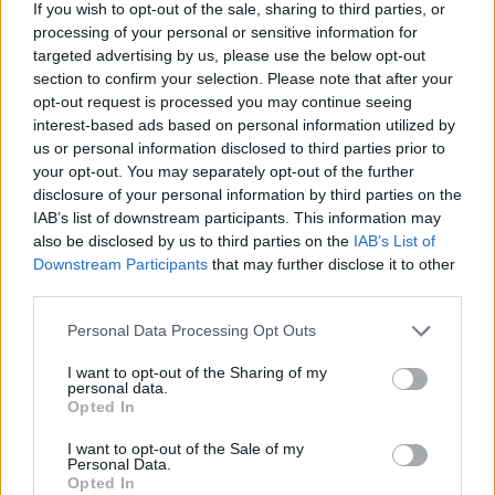
If you wish to opt-out of the sale, sharing to third parties, or
αναφερόταν ως η «Βασίλισσα του
processing of your personal or sensitive information for
targeted advertising by us, please use the below opt-out
Rock ‘n’ Roll» ενώ έχει πουλήσει πάνω
section to confirm your selection. Please note that after your
opt-out request is processed you may continue seeing
από 200 εκατομμύρια δίσκους και
interest-based ads based on personal information utilized by
us or personal information disclosed to third parties prior to
singles παγκοσμίως.
your opt-out. You may separately opt-out of the further
disclosure of your personal information by third parties on the
IAB’s list of downstream participants. This information may
also be disclosed by us to third parties on the
IAB’s List of
Downstream Participants
that may further disclose it to other
third parties.
Έγινε γνωστή για την ενεργητικότητα
Personal Data Processing Opt Outs
που προέβαλε πάνω στην σκηνή, για
I want to opt-out of the Sharing of my
personal data.
τα δυναμικά της φωνητικά και για την
Opted In
μακρόχρονη καριέρα της. Σύμφωνα
I want to opt-out of the Sale of my
Personal Data.
με το βιβλίο των Ρεκόρ Γκίνες, η
Opted In