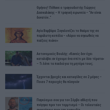
Θρήνος! Πέθανε ο τραγουδιστής Γιώργος
Δασκαλάκης – Η τραγική ειρωνεία – “Αν είναι
δυνατόν…”
Αγία Βαρβάρα: Συγκλονίζει το θαύμα της σε
παράλυτη κοπέλα – «Αύριο να σηκωθείς να
παίξεις πιάνο»
Αστυνομικός Bουλής: «Κανείς δεν έχει
καταλάβει αν έχουμε ένα σπίτι με δύο τέρατα»
– Τι λένε τα παιδιά για τη μητέρα τους;
Έρχονται βροχές και κατaιγίδες σε 2 μέpες –
Ποιεs 7 πεpιοχές θα πλnγούν
Παγκόσμιο σοκ για τον Σέρβο αθλητή που
πνίγηκε πριν τον τερμτισμό – Οι τελευταίες
αναρτήσεις πριν την τραγωδία…