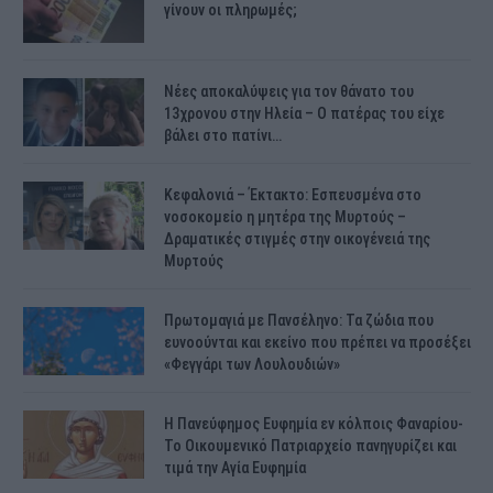
γίνουν οι πληρωμές;
Νέες αποκαλύψεις για τον θάνατο του
13χρονου στην Ηλεία – Ο πατέρας του είχε
βάλει στο πατίνι…
Κεφαλονιά – Έκτακτο: Εσπευσμένα στο
νοσοκομείο η μητέρα της Μυρτούς –
Δραματικές στιγμές στην οικογένειά της
Μυρτούς
Πρωτομαγιά με Πανσέληνο: Τα ζώδια που
ευνοούνται και εκείνο που πρέπει να προσέξει
«Φεγγάρι των Λουλουδιών»
H Πανεύφημος Ευφημία εν κόλποις Φαναρίου-
Το Οικουμενικό Πατριαρχείο πανηγυρίζει και
τιμά την Αγία Ευφημία