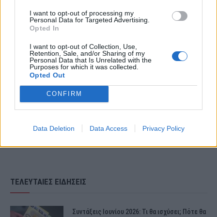
Turner πούλησε τα περισσότερα
I want to opt-out of processing my
Personal Data for Targeted Advertising.
Opted In
εισιτήρια σε συναυλίες από
I want to opt-out of Collection, Use,
οποιονδήποτε καλλιτέχνη στην
Retention, Sale, and/or Sharing of my
Personal Data that Is Unrelated with the
Purposes for which it was collected.
ιστορία της μουσικής.
Opted Out
CONFIRM
Πηγή:reader.gr
Data Deletion
Data Access
Privacy Policy
ΤΕΛΕΥΤΑΙΕΣ ΕΙΔΗΣΕΙΣ
Συντάξεις Ιουνίου 2026: Τι θα ισχύσει; Πότε θα