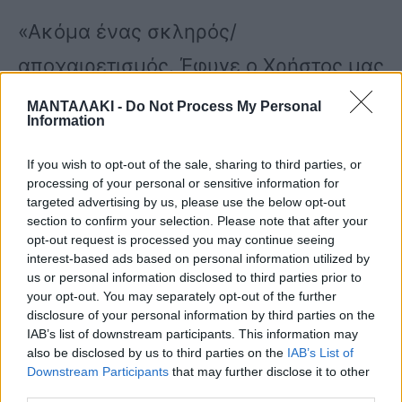
«Ακόμα ένας σκληρός/
αποχαιρετισμός. Έφυγε ο Χρήστος μας
, ο Χρήστος Παππάς της μεγάλης
ΜΑΝΤΑΛΑΚΙ -
Do Not Process My Personal
Information
οικογένειας των ηθοποιων, τόσο
ξαφνικά.. Ο Χρήστος που στην νιότη
If you wish to opt-out of the sale, sharing to third parties, or
processing of your personal or sensitive information for
μας κάναμε παρέα για κοινά όνειρα,
targeted advertising by us, please use the below opt-out
section to confirm your selection. Please note that after your
με γέλια και σχέδια για το μέλλον…
opt-out request is processed you may continue seeing
interest-based ads based on personal information utilized by
Αθόρυβος ηθοποιός με πολύ σοβαρή
us or personal information disclosed to third parties prior to
your opt-out. You may separately opt-out of the further
πορεία κυρίως στο Θέατρο, ένα καλό
disclosure of your personal information by third parties on the
IAB’s list of downstream participants. This information may
παιδί μέχρι το τέλος!!! Κόσμησε με την
also be disclosed by us to third parties on the
IAB’s List of
παρουσία του και το ήθος του πολλές
Downstream Participants
that may further disclose it to other
third parties.