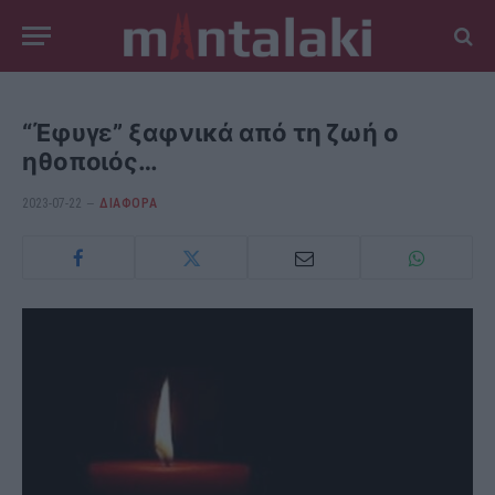
“Έφυγε” ξαφνικά από τη ζωή ο
ηθοποιός…
2023-07-22
ΔΙΆΦΟΡΑ