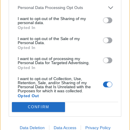
παραστάσεις του Εθνικού μας
Personal Data Processing Opt Outs
Θεάτρου … Καλό ταξίδι αγαπημένε
I want to opt-out of the Sharing of my
μας καλόκαρδε και πάντα γελάστε
personal data.
Opted In
Χρήστο!».
I want to opt-out of the Sale of my
Personal Data.
Opted In
I want to opt-out of processing my
Personal Data for Targeted Advertising.
Opted In
I want to opt-out of Collection, Use,
ΤΕΛΕΥΤΑΙΕΣ ΕΙΔΗΣΕΙΣ
Retention, Sale, and/or Sharing of my
Personal Data that Is Unrelated with the
Purposes for which it was collected.
Opted Out
Συντάξεις Ιουνίου 2026: Τι θα ισχύσει; Πότε θα
γίνουν οι πληρωμές;
CONFIRM
Νέες αποκαλύψεις για τον θάνατο του
Data Deletion
Data Access
Privacy Policy