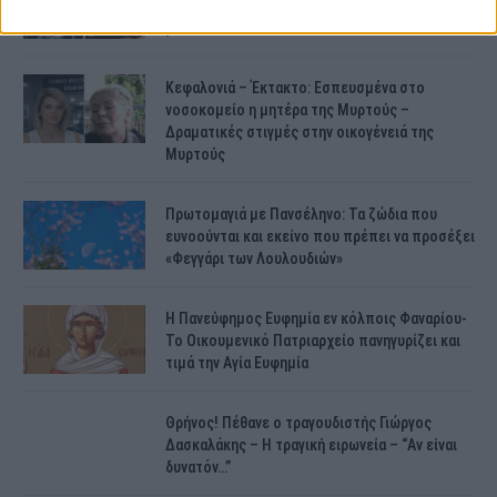
13χρονου στην Ηλεία – Ο πατέρας του είχε
βάλει στο πατίνι…
Κεφαλονιά – Έκτακτο: Εσπευσμένα στο
νοσοκομείο η μητέρα της Μυρτούς –
Δραματικές στιγμές στην οικογένειά της
Μυρτούς
Πρωτομαγιά με Πανσέληνο: Τα ζώδια που
ευνοούνται και εκείνο που πρέπει να προσέξει
«Φεγγάρι των Λουλουδιών»
H Πανεύφημος Ευφημία εν κόλποις Φαναρίου-
Το Οικουμενικό Πατριαρχείο πανηγυρίζει και
τιμά την Αγία Ευφημία
Θρήνος! Πέθανε ο τραγουδιστής Γιώργος
Δασκαλάκης – Η τραγική ειρωνεία – “Αν είναι
δυνατόν…”