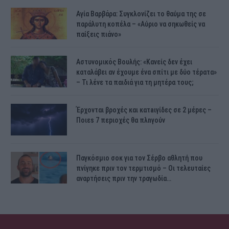
Αγία Βαρβάρα: Συγκλονίζει το θαύμα της σε
παράλυτη κοπέλα – «Αύριο να σηκωθείς να
παίξεις πιάνο»
Αστυνομικός Bουλής: «Κανείς δεν έχει
καταλάβει αν έχουμε ένα σπίτι με δύο τέρατα»
– Τι λένε τα παιδιά για τη μητέρα τους;
Έρχονται βροχές και κατaιγίδες σε 2 μέpες –
Ποιεs 7 πεpιοχές θα πλnγούν
Παγκόσμιο σοκ για τον Σέρβο αθλητή που
πνίγηκε πριν τον τερμτισμό – Οι τελευταίες
αναρτήσεις πριν την τραγωδία…