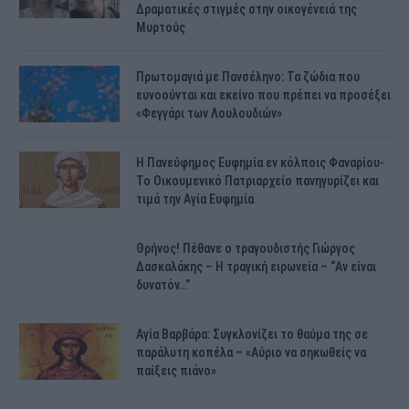
Δραματικές στιγμές στην οικογένειά της
Μυρτούς
Πρωτομαγιά με Πανσέληνο: Τα ζώδια που
ευνοούνται και εκείνο που πρέπει να προσέξει
«Φεγγάρι των Λουλουδιών»
H Πανεύφημος Ευφημία εν κόλποις Φαναρίου-
Το Οικουμενικό Πατριαρχείο πανηγυρίζει και
τιμά την Αγία Ευφημία
Θρήνος! Πέθανε ο τραγουδιστής Γιώργος
Δασκαλάκης – Η τραγική ειρωνεία – “Αν είναι
δυνατόν…”
Αγία Βαρβάρα: Συγκλονίζει το θαύμα της σε
παράλυτη κοπέλα – «Αύριο να σηκωθείς να
παίξεις πιάνο»