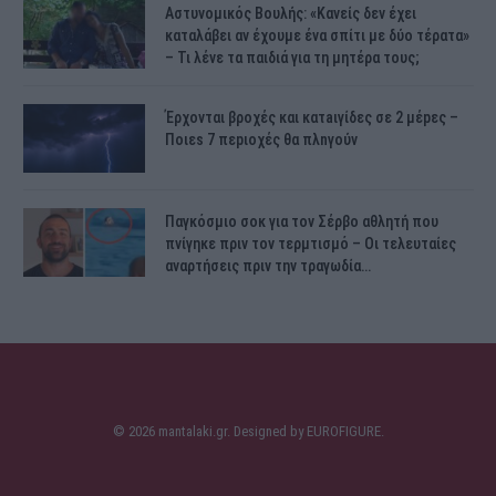
Αστυνομικός Bουλής: «Κανείς δεν έχει
καταλάβει αν έχουμε ένα σπίτι με δύο τέρατα»
– Τι λένε τα παιδιά για τη μητέρα τους;
Έρχονται βροχές και κατaιγίδες σε 2 μέpες –
Ποιεs 7 πεpιοχές θα πλnγούν
Παγκόσμιο σοκ για τον Σέρβο αθλητή που
πνίγηκε πριν τον τερμτισμό – Οι τελευταίες
αναρτήσεις πριν την τραγωδία…
© 2026 mantalaki.gr. Designed by
EUROFIGURE
.