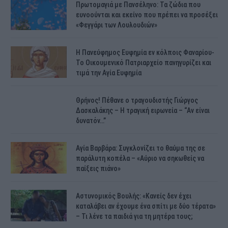
Πρωτομαγιά με Πανσέληνο: Τα ζώδια που
ευνοούνται και εκείνο που πρέπει να προσέξει
«Φεγγάρι των Λουλουδιών»
H Πανεύφημος Ευφημία εν κόλποις Φαναρίου-
Το Οικουμενικό Πατριαρχείο πανηγυρίζει και
τιμά την Αγία Ευφημία
Θρήνος! Πέθανε ο τραγουδιστής Γιώργος
Δασκαλάκης – Η τραγική ειρωνεία – “Αν είναι
δυνατόν…”
Αγία Βαρβάρα: Συγκλονίζει το θαύμα της σε
παράλυτη κοπέλα – «Αύριο να σηκωθείς να
παίξεις πιάνο»
Αστυνομικός Bουλής: «Κανείς δεν έχει
καταλάβει αν έχουμε ένα σπίτι με δύο τέρατα»
– Τι λένε τα παιδιά για τη μητέρα τους;