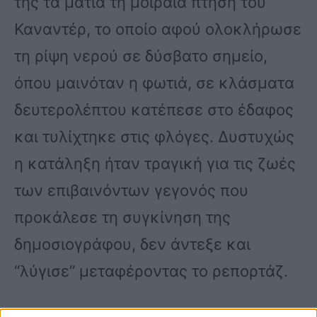
της τα μάτια τη μοιραία πτήση του
Καναντέρ, το οποίο αφού ολοκλήρωσε
τη ρίψη νερού σε δύσβατο σημείο,
όπου μαινόταν η φωτιά, σε κλάσματα
δευτερολέπτου κατέπεσε στο έδαφος
και τυλίχτηκε στις φλόγες. Δυστυχώς
η κατάληξη ήταν τραγική για τις ζωές
των επιβαινόντων γεγονός που
προκάλεσε τη συγκίνηση της
δημοσιογράφου, δεν άντεξε και
“λύγισε” μεταφέροντας το ρεπορτάζ.