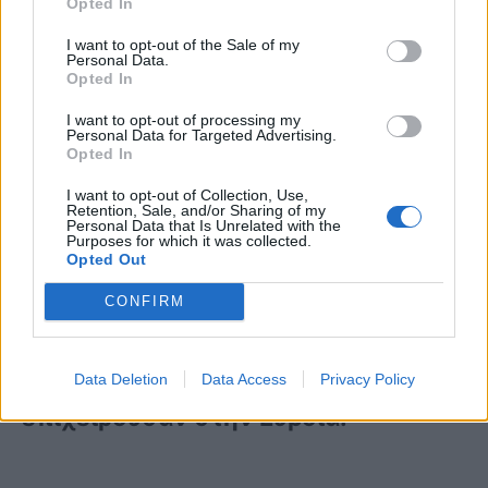
Opted In
Το υπουργείο Εθνικής Άμυνας κήρυξε
I want to opt-out of the Sale of my
Personal Data.
Opted In
τριήμερο πένθος της Ένοπλες
I want to opt-out of processing my
Δυνάμεις μετά τη συντριβή του
Personal Data for Targeted Advertising.
Opted In
Canadair που επιχειρούσε στη φωτιά
I want to opt-out of Collection, Use,
στην περιοχή του Πλατανιστού.
Retention, Sale, and/or Sharing of my
Personal Data that Is Unrelated with the
Purposes for which it was collected.
Opted Out
Δείτε το βίντεο – “Έσπασε” η
CONFIRM
δημοσιογράφος της ΕΡΤ για το
τραγικό τέλος των δύο πιλότων που
Data Deletion
Data Access
Privacy Policy
επιχειρούσαν στην Εύβοια: