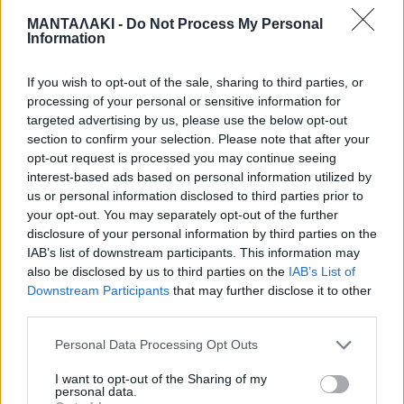
«Ήταν μια στιγμή που με αυτοθυσία
ΜΑΝΤΑΛΑΚΙ -
Do Not Process My Personal
αυτά τα παλικάρια έπεφταν στην
Information
πλαγιά, έπεφταν χαμηλά για να
If you wish to opt-out of the sale, sharing to third parties, or
processing of your personal or sensitive information for
κάνουν τις ρίψεις. Ήταν
targeted advertising by us, please use the below opt-out
section to confirm your selection. Please note that after your
αξιοθαύμαστοι.
opt-out request is processed you may continue seeing
interest-based ads based on personal information utilized by
us or personal information disclosed to third parties prior to
Ο Γιώργος (σ.σ. Γιώργος Αγνίδης ο
your opt-out. You may separately opt-out of the further
disclosure of your personal information by third parties on the
οπερατέρ) κατέγραψε το πλάνο αυτό…
IAB’s list of downstream participants. This information may
also be disclosed by us to third parties on the
IAB’s List of
με συγχωρείτε… ήταν το πλάνο με την
Downstream Participants
that may further disclose it to other
μοιραία κατάληξη» πρόσθεσε, με τη
third parties.
φωνή της να «σπάει» από τη
Personal Data Processing Opt Outs
συγκίνηση.
I want to opt-out of the Sharing of my
personal data.