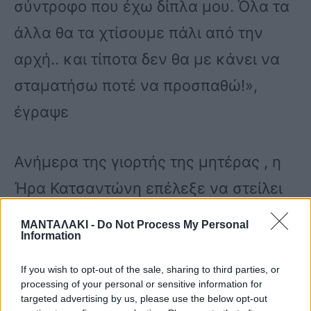
σύντροφο που έχω δίπλα μου. Όλα τα
άλλα θα τα χτίσουμε πάλι από την
αρχή.. και τίποτα δεν θα με κάνει να
σταματήσω ποτέ να προσπαθώ!»,
έγραψε
Ανήμερα της γιορτής της μητέρας , η
Ήρα Κατσαντώνη επέλεξε να στείλει
τις δικές τις ευχές με μία φωτογραφία
ΜΑΝΤΑΛΑΚΙ -
Do Not Process My Personal
Information
από την εγκυμοσύνη της:
If you wish to opt-out of the sale, sharing to third parties, or
processing of your personal or sensitive information for
targeted advertising by us, please use the below opt-out