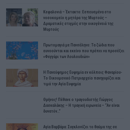
Κεφαλονιά – Έκτακτο: Εσπευσμένα στο
νοσοκομείο η μητέρα της Μυρτούς –
Δραματικές στιγμές στην οικογένειά της
Μυρτούς
Πρωτομαγιά με Πανσέληνο: Τα ζώδια που
ευνοούνται και εκείνο που πρέπει να προσέξει
«Φεγγάρι των Λουλουδιών»
H Πανεύφημος Ευφημία εν κόλποις Φαναρίου-
Το Οικουμενικό Πατριαρχείο πανηγυρίζει και
τιμά την Αγία Ευφημία
Θρήνος! Πέθανε ο τραγουδιστής Γιώργος
Δασκαλάκης – Η τραγική ειρωνεία – “Αν είναι
δυνατόν…”
Αγία Βαρβάρα: Συγκλονίζει το θαύμα της σε