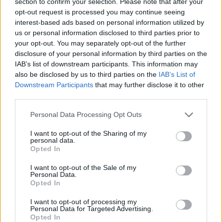
section to confirm your selection. Please note that after your
opt-out request is processed you may continue seeing
«Χρόνια πολλά σε όλες τις μανούλες
interest-based ads based on personal information utilized by
us or personal information disclosed to third parties prior to
του κόσμου! Στις μανούλες που έχουν
your opt-out. You may separately opt-out of the further
disclosure of your personal information by third parties on the
τα παιδιά τους, στις μανούλες που
IAB’s list of downstream participants. This information may
also be disclosed by us to third parties on the
IAB’s List of
έχασαν τα παιδιά τους, στις μανούλες
Downstream Participants
that may further disclose it to other
που τα παιδιά τους τους
third parties.
επισκέφθηκαν για λίγο, στις μανούλες
Personal Data Processing Opt Outs
που υιοθέτησαν τα παιδιά τους και σε
I want to opt-out of the Sharing of my
personal data.
Opted In
όλες τις γυναίκες που νιώθουν
I want to opt-out of the Sale of my
μανούλες. Σας αγαπώ και σας
Personal Data.
Opted In
εκτιμώ», έγραψε χαρακτηριστικά
I want to opt-out of processing my
κάτω από την φωτογραφία της
Personal Data for Targeted Advertising.
Opted In