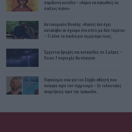
παράλυτη κοπέλα – «Αύριο να σηκωθείς να
παίξεις πιάνο»
Αστυνομικός Bουλής: «Κανείς δεν έχει
καταλάβει αν έχουμε ένα σπίτι με δύο τέρατα»
– Τι λένε τα παιδιά για τη μητέρα τους;
Έρχονται βροχές και κατaιγίδες σε 2 μέpες –
Ποιεs 7 πεpιοχές θα πλnγούν
Παγκόσμιο σοκ για τον Σέρβο αθλητή που
πνίγηκε πριν τον τερμτισμό – Οι τελευταίες
αναρτήσεις πριν την τραγωδία…