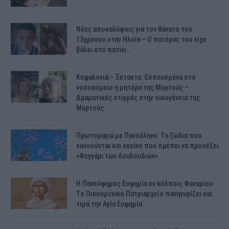
Νέες αποκαλύψεις για τον θάνατο του
13χρονου στην Ηλεία – Ο πατέρας του είχε
βάλει στο πατίνι…
Κεφαλονιά – Έκτακτο: Εσπευσμένα στο
νοσοκομείο η μητέρα της Μυρτούς –
Δραματικές στιγμές στην οικογένειά της
Μυρτούς
Πρωτομαγιά με Πανσέληνο: Τα ζώδια που
ευνοούνται και εκείνο που πρέπει να προσέξει
«Φεγγάρι των Λουλουδιών»
H Πανεύφημος Ευφημία εν κόλποις Φαναρίου-
Το Οικουμενικό Πατριαρχείο πανηγυρίζει και
τιμά την Αγία Ευφημία