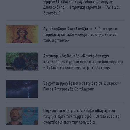
Θρήνος! Πέθανε ο τραγουδιστής Γιώργος
Δασκαλάκης – Η τραγική ειρωνεία – “Αν είναι
δυνατόν…”
Αγία Βαρβάρα: Συγκλονίζει το θαύμα της σε
παράλυτη κοπέλα – «Αύριο να σηκωθείς να
παίξεις πιάνο»
Αστυνομικός Bουλής: «Κανείς δεν έχει
καταλάβει αν έχουμε ένα σπίτι με δύο τέρατα»
– Τι λένε τα παιδιά για τη μητέρα τους;
Έρχονται βροχές και κατaιγίδες σε 2 μέpες –
Ποιεs 7 πεpιοχές θα πλnγούν
Παγκόσμιο σοκ για τον Σέρβο αθλητή που
πνίγηκε πριν τον τερμτισμό – Οι τελευταίες
αναρτήσεις πριν την τραγωδία…