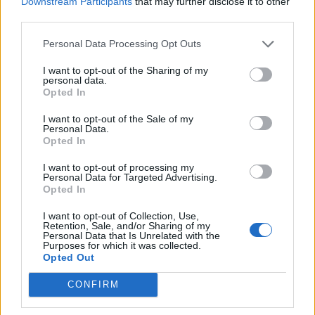
και κατοίκους.
Downstream Participants
that may further disclose it to other
third parties.
Personal Data Processing Opt Outs
Μια σειρά από σοκαριστικά βίντεο
I want to opt-out of the Sharing of my
καταγράφουν τις κραυγές αγωνίας
personal data.
Opted In
των κατοίκων την ώρα που
I want to opt-out of the Sale of my
εγκαταλείπουν το Κιοτάρι της Ρόδου
Personal Data.
Opted In
λόγω της μαινόμενης πυρκαγιάς.
I want to opt-out of processing my
Personal Data for Targeted Advertising.
Μικροί και μεγάλοι ψάχνουν διέξοδο
Opted In
διαφυγής, ορισμένοι με τις βαλίτσες
I want to opt-out of Collection, Use,
Retention, Sale, and/or Sharing of my
στα χέρια και στην πλάτη τους. Όσοι
Personal Data that Is Unrelated with the
Purposes for which it was collected.
Opted Out
έχουν αυτοκίνητο προσπαθούν να
CONFIRM
βοηθήσουν και να μεταφέρουν όσους