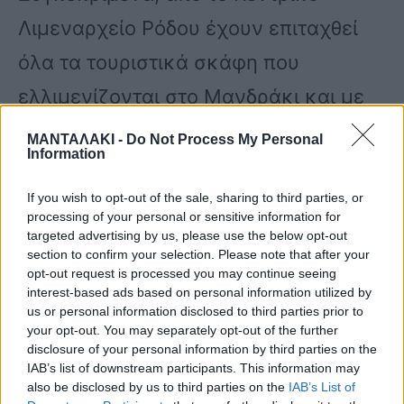
Λιμεναρχείο Ρόδου έχουν επιταχθεί
όλα τα τουριστικά σκάφη που
ελλιμενίζονται στο Μανδράκι και με
αυτά μεταφέρονται οι τουρίστες από
ΜΑΝΤΑΛΑΚΙ -
Do Not Process My Personal
Information
τα ξενοδοχεία που εκκενώνονται, από
το Κιοτάρι σε ασφαλές σημείο στην
If you wish to opt-out of the sale, sharing to third parties, or
processing of your personal or sensitive information for
παραλία Καλάθου. Αντίστοιχα,
targeted advertising by us, please use the below opt-out
section to confirm your selection. Please note that after your
ακυρώνονται όλα τα δρομολόγια της
opt-out request is processed you may continue seeing
interest-based ads based on personal information utilized by
ΔΕΣ ΡΟΔΑ και ο στόλος θα
us or personal information disclosed to third parties prior to
your opt-out. You may separately opt-out of the further
κατευθυνθεί προς τη νότια Ρόδο
disclosure of your personal information by third parties on the
προκειμένου να παραλάβει τουρίστες
IAB’s list of downstream participants. This information may
also be disclosed by us to third parties on the
IAB’s List of