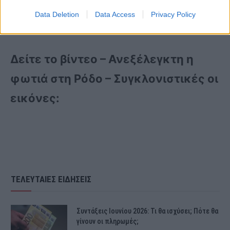
περισσότερους μπορούν. Δείτε τις
Data Deletion
Data Access
Privacy Policy
εικόνες που μετέδωσε η ΕΡΤ.
Δείτε το βίντεο – Ανεξέλεγκτη η
φωτιά στη Ρόδο – Συγκλονιστικές οι
εικόνες:
ΤΕΛΕΥΤΑΙΕΣ ΕΙΔΗΣΕΙΣ
Συντάξεις Ιουνίου 2026: Τι θα ισχύσει; Πότε θα
γίνουν οι πληρωμές;