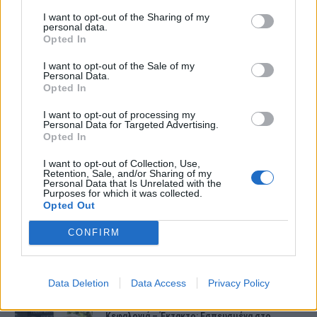
την Ευρώπη, την Ασία και σε μερικά
I want to opt-out of the Sharing of my
νησιά του Ειρηνικού Ωκεανού.
personal data.
Opted In
I want to opt-out of the Sale of my
Personal Data.
Opted In
I want to opt-out of processing my
Personal Data for Targeted Advertising.
Opted In
ΤΕΛΕΥΤΑΙΕΣ ΕΙΔΗΣΕΙΣ
I want to opt-out of Collection, Use,
Retention, Sale, and/or Sharing of my
Personal Data that Is Unrelated with the
Συντάξεις Ιουνίου 2026: Τι θα ισχύσει; Πότε θα
Purposes for which it was collected.
γίνουν οι πληρωμές;
Opted Out
CONFIRM
Νέες αποκαλύψεις για τον θάνατο του
13χρονου στην Ηλεία – Ο πατέρας του είχε
βάλει στο πατίνι…
Data Deletion
Data Access
Privacy Policy
Κεφαλονιά – Έκτακτο: Εσπευσμένα στο