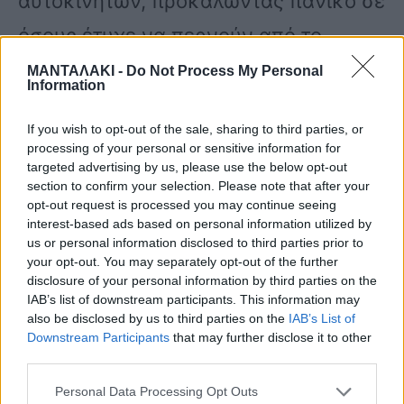
αυτοκινήτων, προκαλώντας πανικό σε
όσους έτυχε να περνούν από το
σημείο και τον είδαν.
ΜΑΝΤΑΛΑΚΙ -
Do Not Process My Personal
Information
If you wish to opt-out of the sale, sharing to third parties, or
Ένας ψύχραιμος κάτοικος απηύθυνε
processing of your personal or sensitive information for
έκκληση στον ιδιοκτήτη του φιδιού
targeted advertising by us, please use the below opt-out
section to confirm your selection. Please note that after your
μέσω των social media προκειμένου
opt-out request is processed you may continue seeing
interest-based ads based on personal information utilized by
να το μαζέψει.
us or personal information disclosed to third parties prior to
your opt-out. You may separately opt-out of the further
disclosure of your personal information by third parties on the
Σύμφωνα με πληροφορίες πρόκειται
IAB’s list of downstream participants. This information may
also be disclosed by us to third parties on the
IAB’s List of
για μη δηλητηριώδες φίδι που συναντά
Downstream Participants
that may further disclose it to other
third parties.
κάποιος στην Αμερική, την Αφρική,
Personal Data Processing Opt Outs