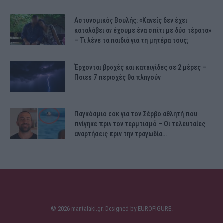
Αστυνομικός Bουλής: «Κανείς δεν έχει
καταλάβει αν έχουμε ένα σπίτι με δύο τέρατα»
– Τι λένε τα παιδιά για τη μητέρα τους;
Έρχονται βροχές και κατaιγίδες σε 2 μέpες –
Ποιεs 7 πεpιοχές θα πλnγούν
Παγκόσμιο σοκ για τον Σέρβο αθλητή που
πνίγηκε πριν τον τερμτισμό – Οι τελευταίες
αναρτήσεις πριν την τραγωδία…
© 2026 mantalaki.gr. Designed by
EUROFIGURE
.