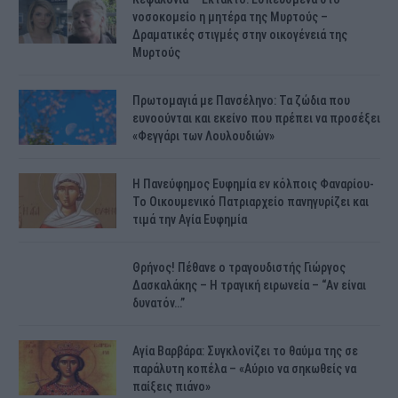
νοσοκομείο η μητέρα της Μυρτούς –
Δραματικές στιγμές στην οικογένειά της
Μυρτούς
Πρωτομαγιά με Πανσέληνο: Τα ζώδια που
ευνοούνται και εκείνο που πρέπει να προσέξει
«Φεγγάρι των Λουλουδιών»
H Πανεύφημος Ευφημία εν κόλποις Φαναρίου-
Το Οικουμενικό Πατριαρχείο πανηγυρίζει και
τιμά την Αγία Ευφημία
Θρήνος! Πέθανε ο τραγουδιστής Γιώργος
Δασκαλάκης – Η τραγική ειρωνεία – “Αν είναι
δυνατόν…”
Αγία Βαρβάρα: Συγκλονίζει το θαύμα της σε
παράλυτη κοπέλα – «Αύριο να σηκωθείς να
παίξεις πιάνο»