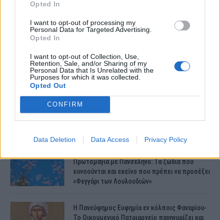
Opted In
Συντάξεις Ιουνίου 2026: Τι θα ισχύσει; Πότε θα
I want to opt-out of processing my
γίνουν οι πληρωμές;
Personal Data for Targeted Advertising.
Opted In
I want to opt-out of Collection, Use,
Νέες αποκαλύψεις για τον θάνατο του
Retention, Sale, and/or Sharing of my
13χρονου στην Ηλεία – Ο πατέρας του είχε
Personal Data that Is Unrelated with the
Purposes for which it was collected.
βάλει στο πατίνι…
Opted Out
CONFIRM
Κεφαλονιά – Έκτακτο: Εσπευσμένα στο
νοσοκομείο η μητέρα της Μυρτούς –
Δραματικές στιγμές στην οικογένειά της
Μυρτούς
Data Deletion
Data Access
Privacy Policy
Πρωτομαγιά με Πανσέληνο: Τα ζώδια που
ευνοούνται και εκείνο που πρέπει να προσέξει
«Φεγγάρι των Λουλουδιών»
H Πανεύφημος Ευφημία εν κόλποις Φαναρίου-
Το Οικουμενικό Πατριαρχείο πανηγυρίζει και