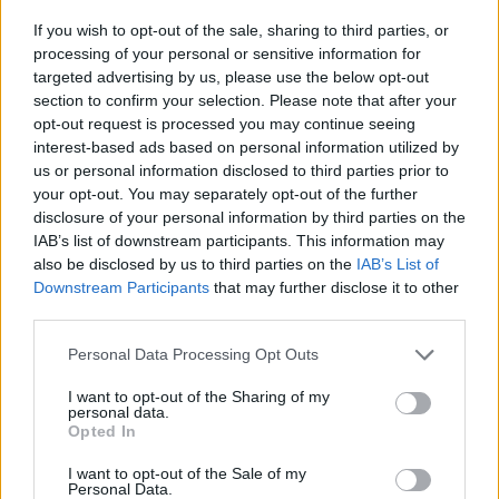
O σεισμός έγινε 5 χιλιόμετρα
If you wish to opt-out of the sale, sharing to third parties, or
processing of your personal or sensitive information for
νοτιοανατολικά των Ζαράκων της
targeted advertising by us, please use the below opt-out
section to confirm your selection. Please note that after your
Εύβοιας, σύμφωνα με το Γεωδυναμικό
opt-out request is processed you may continue seeing
interest-based ads based on personal information utilized by
Ινστιτούτο.
us or personal information disclosed to third parties prior to
your opt-out. You may separately opt-out of the further
disclosure of your personal information by third parties on the
Το εστιακό βάθος υπολογίζεται στα 10
IAB’s list of downstream participants. This information may
also be disclosed by us to third parties on the
IAB’s List of
χιλιόμετρα.
Downstream Participants
that may further disclose it to other
third parties.
Personal Data Processing Opt Outs
I want to opt-out of the Sharing of my
personal data.
Opted In
ΤΕΛΕΥΤΑΙΕΣ ΕΙΔΗΣΕΙΣ
I want to opt-out of the Sale of my
Personal Data.