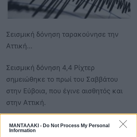
Σεισμική δόνηση ταρακούνησε την
Αττική…
Σεισμική δόνηση 4,4 Ρίχτερ
σημειώθηκε το πρωί του Σαββάτου
στην Εύβοια, που έγινε αισθητός και
στην Αττική.
ΜΑΝΤΑΛΑΚΙ -
Do Not Process My Personal
Information