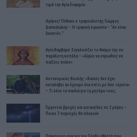
τιμά την Αγία Ευφημία
Θρήνος! Πέθανε ο τραγουδιστής Γιώργος
Δασκαλάκης – Η τραγική ειρωνεία – “Αν είναι
δυνατόν…”
Αγία Βαρβάρα: Συγκλονίζει το θαύμα της σε
παράλυτη κοπέλα – «Αύριο να σηκωθείς να
παίξεις πιάνο»
Αστυνομικός Bουλής: «Κανείς δεν έχει
καταλάβει αν έχουμε ένα σπίτι με δύο τέρατα»
– Τι λένε τα παιδιά για τη μητέρα τους;
Έρχονται βροχές και κατaιγίδες σε 2 μέpες –
Ποιεs 7 πεpιοχές θα πλnγούν
Παγκόσμιο σοκ για τον Σέρβο αθλητή που