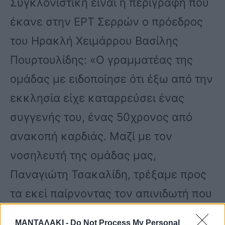
Συγκλονιστική είναι η περιγραφή που
έκανε στην ΕΡΤ Σερρών ο πρόεδρος
του Ηρακλή Χειμάρρου Βασίλης
Πουρτουλίδης: «Ο γραμματέας της
ομάδας με ειδοποίησε ότι έξω από την
εκκλησία είχε καταρρεύσει ένας
συγγενής του, ένας 50χρονος από
ανακοπή καρδιάς. Μαζί με τον
νοσηλευτή της ομάδας μας,
Παναγιώτη Τσακαλίδη, τρέξαμε προς
τα εκεί παίρνοντας τον απινιδωτή που
είχαμε στο χωριό, ενώ έχουμε κι έναν
ΜΑΝΤΑΛΑΚΙ -
Do Not Process My Personal