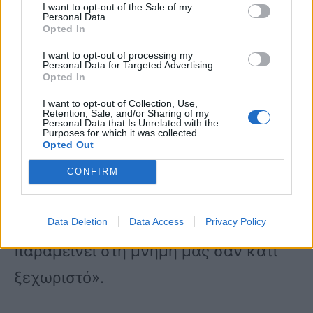
I want to opt-out of the Sale of my
που τον διεκόμισε στο Γενικό
Personal Data.
Opted In
Νοσοκομείο Σερρών. Όταν έφτασε το
I want to opt-out of processing my
ασθενοφόρο τον είχαμε επαναφέρει
Personal Data for Targeted Advertising.
Opted In
και είχε επαφή με το περιβάλλον. Ο
I want to opt-out of Collection, Use,
Retention, Sale, and/or Sharing of my
Παύλος σώθηκε από θαύμα, από το
Personal Data that Is Unrelated with the
Purposes for which it was collected.
γεγονός ότι ξέραμε κάρπα και αλλά
Opted Out
και από ότι είχαμε δύο απινιδωτές στο
CONFIRM
Χείμαρρο που αποδείχτηκαν σωτήριοι.
Το σίγουρο είναι ότι αυτό το Πάσχα θα
Data Deletion
Data Access
Privacy Policy
παραμείνει στη μνήμη μας σαν κάτι
ξεχωριστό».