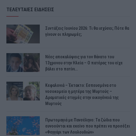
ΤΕΛΕΥΤΑΙΕΣ ΕΙΔΗΣΕΙΣ
Συντάξεις Ιουνίου 2026: Τι θα ισχύσει; Πότε θα
γίνουν οι πληρωμές;
Νέες αποκαλύψεις για τον θάνατο του
13χρονου στην Ηλεία – Ο πατέρας του είχε
βάλει στο πατίνι…
Κεφαλονιά – Έκτακτο: Εσπευσμένα στο
νοσοκομείο η μητέρα της Μυρτούς –
Δραματικές στιγμές στην οικογένειά της
Μυρτούς
Πρωτομαγιά με Πανσέληνο: Τα ζώδια που
ευνοούνται και εκείνο που πρέπει να προσέξει
«Φεγγάρι των Λουλουδιών»