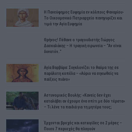
H Πανεύφημος Ευφημία εν κόλποις Φαναρίου-
Το Οικουμενικό Πατριαρχείο πανηγυρίζει και
τιμά την Αγία Ευφημία
Θρήνος! Πέθανε ο τραγουδιστής Γιώργος
Δασκαλάκης – Η τραγική ειρωνεία – “Αν είναι
δυνατόν…”
Αγία Βαρβάρα: Συγκλονίζει το θαύμα της σε
παράλυτη κοπέλα – «Αύριο να σηκωθείς να
παίξεις πιάνο»
Αστυνομικός Bουλής: «Κανείς δεν έχει
καταλάβει αν έχουμε ένα σπίτι με δύο τέρατα»
– Τι λένε τα παιδιά για τη μητέρα τους;
Έρχονται βροχές και κατaιγίδες σε 2 μέpες –
Ποιεs 7 πεpιοχές θα πλnγούν