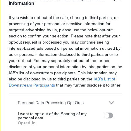
δεύτερο στην ομάδα. Όταν βρεθήκαμε
Information
στη σημείο βρήκαμε τον ιερέα να
If you wish to opt-out of the sale, sharing to third parties, or
processing of your personal or sensitive information for
κάνει μαλάξεις στον 50χρονο κι
targeted advertising by us, please use the below opt-out
αναλάβαμε εμείς, κάτι που κάναμε
section to confirm your selection. Please note that after your
opt-out request is processed you may continue seeing
για πάρα πολύ ώρα γιατί δεν είχε
interest-based ads based on personal information utilized by
us or personal information disclosed to third parties prior to
σφυγμό.
your opt-out. You may separately opt-out of the further
disclosure of your personal information by third parties on the
IAB’s list of downstream participants. This information may
also be disclosed by us to third parties on the
IAB’s List of
Αμέσως ήρθε ο γιατρός Μιχάλης
Downstream Participants
that may further disclose it to other
Συμεωνίδης, που κάνει Πάσχα στο
third parties.
χωριό αλλά και μια κοπέλα. Κάναμε
Personal Data Processing Opt Outs
κάρπα για πάρα πολύ ώρα ενώ
I want to opt-out of the Sharing of my
personal data.
Opted In
σχετικά γρήγορα ήρθε το ασθενοφόρο