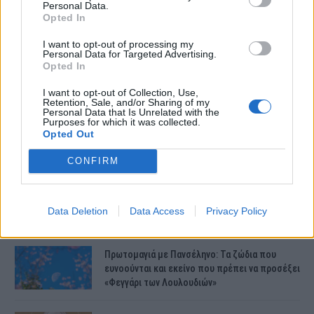
Personal Data.
Opted In
Συντάξεις Ιουνίου 2026: Τι θα ισχύσει; Πότε θα
I want to opt-out of processing my
Personal Data for Targeted Advertising.
γίνουν οι πληρωμές;
Opted In
I want to opt-out of Collection, Use,
Retention, Sale, and/or Sharing of my
Νέες αποκαλύψεις για τον θάνατο του
Personal Data that Is Unrelated with the
Purposes for which it was collected.
13χρονου στην Ηλεία – Ο πατέρας του είχε
Opted Out
βάλει στο πατίνι…
CONFIRM
Κεφαλονιά – Έκτακτο: Εσπευσμένα στο
νοσοκομείο η μητέρα της Μυρτούς –
Δραματικές στιγμές στην οικογένειά της
Data Deletion
Data Access
Privacy Policy
Μυρτούς
Πρωτομαγιά με Πανσέληνο: Τα ζώδια που
ευνοούνται και εκείνο που πρέπει να προσέξει
«Φεγγάρι των Λουλουδιών»