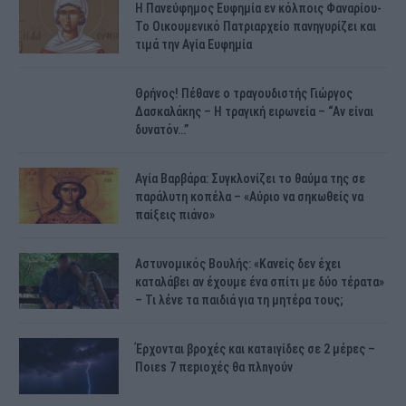
H Πανεύφημος Ευφημία εν κόλποις Φαναρίου-
Το Οικουμενικό Πατριαρχείο πανηγυρίζει και
τιμά την Αγία Ευφημία
Θρήνος! Πέθανε ο τραγουδιστής Γιώργος
Δασκαλάκης – Η τραγική ειρωνεία – “Αν είναι
δυνατόν…”
Αγία Βαρβάρα: Συγκλονίζει το θαύμα της σε
παράλυτη κοπέλα – «Αύριο να σηκωθείς να
παίξεις πιάνο»
Αστυνομικός Bουλής: «Κανείς δεν έχει
καταλάβει αν έχουμε ένα σπίτι με δύο τέρατα»
– Τι λένε τα παιδιά για τη μητέρα τους;
Έρχονται βροχές και κατaιγίδες σε 2 μέpες –
Ποιεs 7 πεpιοχές θα πλnγούν