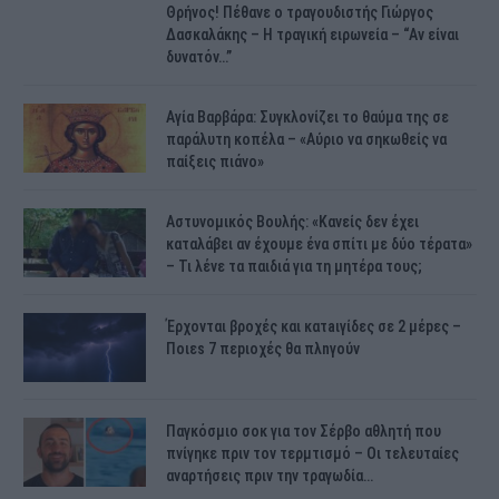
Θρήνος! Πέθανε ο τραγουδιστής Γιώργος
Δασκαλάκης – Η τραγική ειρωνεία – “Αν είναι
δυνατόν…”
Αγία Βαρβάρα: Συγκλονίζει το θαύμα της σε
παράλυτη κοπέλα – «Αύριο να σηκωθείς να
παίξεις πιάνο»
Αστυνομικός Bουλής: «Κανείς δεν έχει
καταλάβει αν έχουμε ένα σπίτι με δύο τέρατα»
– Τι λένε τα παιδιά για τη μητέρα τους;
Έρχονται βροχές και κατaιγίδες σε 2 μέpες –
Ποιεs 7 πεpιοχές θα πλnγούν
Παγκόσμιο σοκ για τον Σέρβο αθλητή που
πνίγηκε πριν τον τερμτισμό – Οι τελευταίες
αναρτήσεις πριν την τραγωδία…