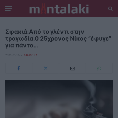
Σφακιά:Από το γλέντι στην
τραγωδία.0 25χρονος Νίκος “έφυγε”
για πάντα…
2023-05-16
ΔΙΆΦΟΡΑ