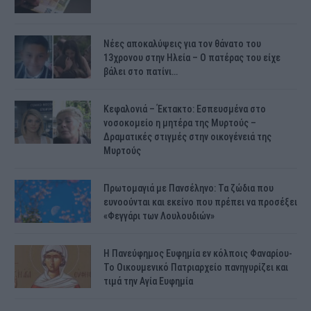
Νέες αποκαλύψεις για τον θάνατο του
13χρονου στην Ηλεία – Ο πατέρας του είχε
βάλει στο πατίνι…
Κεφαλονιά – Έκτακτο: Εσπευσμένα στο
νοσοκομείο η μητέρα της Μυρτούς –
Δραματικές στιγμές στην οικογένειά της
Μυρτούς
Πρωτομαγιά με Πανσέληνο: Τα ζώδια που
ευνοούνται και εκείνο που πρέπει να προσέξει
«Φεγγάρι των Λουλουδιών»
H Πανεύφημος Ευφημία εν κόλποις Φαναρίου-
Το Οικουμενικό Πατριαρχείο πανηγυρίζει και
τιμά την Αγία Ευφημία