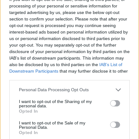
processing of your personal or sensitive information for
προσθέτοντας μάλιστα πως γίνονται
targeted advertising by us, please use the below opt-out
section to confirm your selection. Please note that after your
ενέργειες και εκστρατείες
opt-out request is processed you may continue seeing
interest-based ads based on personal information utilized by
προκειμένου να σταματήσει το
us or personal information disclosed to third parties prior to
συγκεκριμένο «έθιμο» που αρκετές
your opt-out. You may separately opt-out of the further
disclosure of your personal information by third parties on the
φορές έχει βυθίσει στο πένθος την
IAB’s list of downstream participants. This information may
also be disclosed by us to third parties on the
IAB’s List of
Κρήτη.
Downstream Participants
that may further disclose it to other
third parties.
Personal Data Processing Opt Outs
I want to opt-out of the Sharing of my
personal data.
Opted In
I want to opt-out of the Sale of my
Personal Data.
Opted In