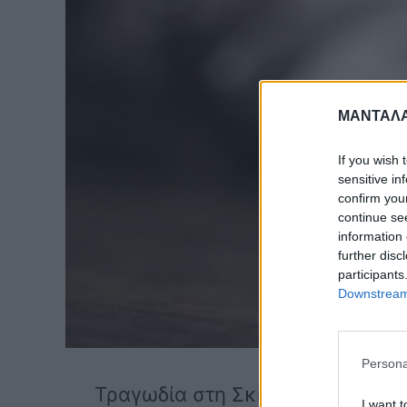
ΜΑΝΤΑΛΑ
If you wish 
sensitive in
confirm you
continue se
information 
further disc
participants
Downstream 
Persona
Τραγωδία στη Σκιάθο για πασίγν
I want t