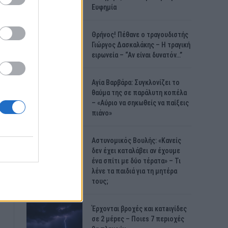
Ευφημία
Θρήνος! Πέθανε ο τραγουδιστής
Γιώργος Δασκαλάκης – Η τραγική
ειρωνεία – “Αν είναι δυνατόν…”
Αγία Βαρβάρα: Συγκλονίζει το
θαύμα της σε παράλυτη κοπέλα
– «Αύριο να σηκωθείς να παίξεις
πιάνο»
Αστυνομικός Bουλής: «Κανείς
δεν έχει καταλάβει αν έχουμε
ένα σπίτι με δύο τέρατα» – Τι
λένε τα παιδιά για τη μητέρα
τους;
Έρχονται βροχές και κατaιγίδες
σε 2 μέpες – Ποιεs 7 πεpιοχές