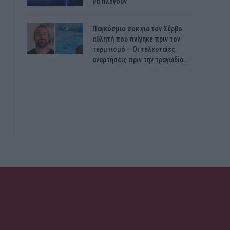
θα πλnγούν
Παγκόσμιο σοκ για τον Σέρβο
αθλητή που πνίγηκε πριν τον
τερμτισμό – Οι τελευταίες
αναρτήσεις πριν την τραγωδία…