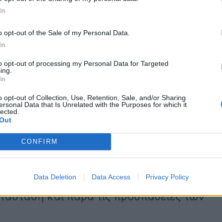
In
o opt-out of the Sale of my Personal Data.
In
ίρα, καθώς η γυναίκα είχε επισκεφθεί
to opt-out of processing my Personal Data for Targeted
παδιαμάντη και μόλις τελείωσε την
ing.
In
, βγαίνοντας από το μαγαζί, σκόνταψε
o opt-out of Collection, Use, Retention, Sale, and/or Sharing
ersonal Data that Is Unrelated with the Purposes for which it
lected.
Out
χη γυναίκα υπέστη βαριά
CONFIRM
υμβάν σημειώθηκε στις 19:00 προχθές
μεταφέρθηκε αμέσως στο Κέντρο
Data Deletion
Data Access
Privacy Policy
ατάσταση και παρα τις προσπάθειες των