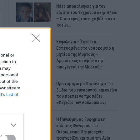
Νέες αποκαλύψεις για τον
θάνατο του 13χρονου στην Ηλεία
– Ο πατέρας του είχε βάλει στο
πατίνι…
Κεφαλονιά – Έκτακτο:
Εσπευσμένα στο νοσοκομείο η
μητέρα της Μυρτούς –
sonal or
Δραματικές στιγμές στην
ection to
οικογένειά της Μυρτούς
ou may
 personal
out of the
Πρωτομαγιά με Πανσέληνο: Τα
 downstream
ζώδια που ευνοούνται και εκείνο
B’s List of
που πρέπει να προσέξει
«Φεγγάρι των Λουλουδιών»
H Πανεύφημος Ευφημία εν
κόλποις Φαναρίου- Το
Οικουμενικό Πατριαρχείο
πανηγυρίζει και τιμά την Αγία