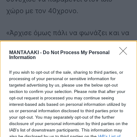
χώρο με τον 40χρονο.
«Άρχισε όμως πάλι να φωνάζει και να
βρίζει. Πήρε ένα μαχαίρι και μου
ΜΑΝΤΑΛΑΚΙ -
Do Not Process My Personal
ζητούσε να τον σκοτώσω . Του ζήτησα
Information
να χαμηλώσει τους τόνους και πάνω
If you wish to opt-out of the sale, sharing to third parties, or
στη φασαρία, με χτύπησε με το χέρι
processing of your personal or sensitive information for
targeted advertising by us, please use the below opt-out
στο πρόσωπο, με αποτέλεσμα να
section to confirm your selection. Please note that after your
opt-out request is processed you may continue seeing
ανοίξει το πάνω χείλος μου και να
interest-based ads based on personal information utilized by
us or personal information disclosed to third parties prior to
προκληθεί αιμορραγία και να πρηστεί
your opt-out. You may separately opt-out of the further
disclosure of your personal information by third parties on the
το μάτι μου. Στα χρόνια της κοινής
IAB’s list of downstream participants. This information may
also be disclosed by us to third parties on the
IAB’s List of