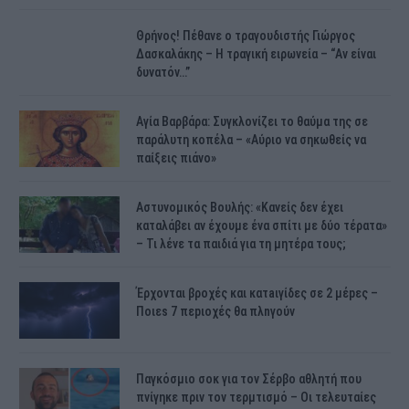
Θρήνος! Πέθανε ο τραγουδιστής Γιώργος
Δασκαλάκης – Η τραγική ειρωνεία – “Αν είναι
δυνατόν…”
Αγία Βαρβάρα: Συγκλονίζει το θαύμα της σε
παράλυτη κοπέλα – «Αύριο να σηκωθείς να
παίξεις πιάνο»
Αστυνομικός Bουλής: «Κανείς δεν έχει
καταλάβει αν έχουμε ένα σπίτι με δύο τέρατα»
– Τι λένε τα παιδιά για τη μητέρα τους;
Έρχονται βροχές και κατaιγίδες σε 2 μέpες –
Ποιεs 7 πεpιοχές θα πλnγούν
Παγκόσμιο σοκ για τον Σέρβο αθλητή που
πνίγηκε πριν τον τερμτισμό – Οι τελευταίες