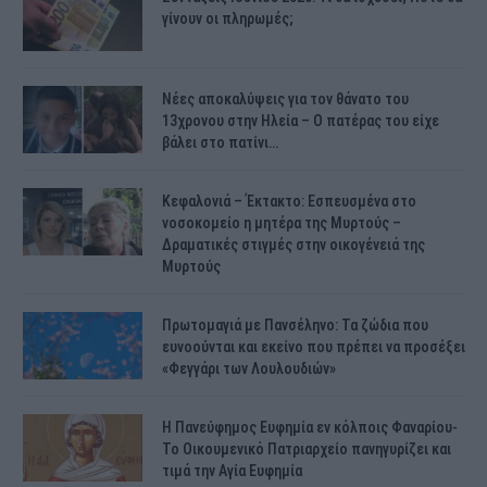
γίνουν οι πληρωμές;
Νέες αποκαλύψεις για τον θάνατο του
13χρονου στην Ηλεία – Ο πατέρας του είχε
βάλει στο πατίνι…
Κεφαλονιά – Έκτακτο: Εσπευσμένα στο
νοσοκομείο η μητέρα της Μυρτούς –
Δραματικές στιγμές στην οικογένειά της
Μυρτούς
Πρωτομαγιά με Πανσέληνο: Τα ζώδια που
ευνοούνται και εκείνο που πρέπει να προσέξει
«Φεγγάρι των Λουλουδιών»
H Πανεύφημος Ευφημία εν κόλποις Φαναρίου-
Το Οικουμενικό Πατριαρχείο πανηγυρίζει και
τιμά την Αγία Ευφημία