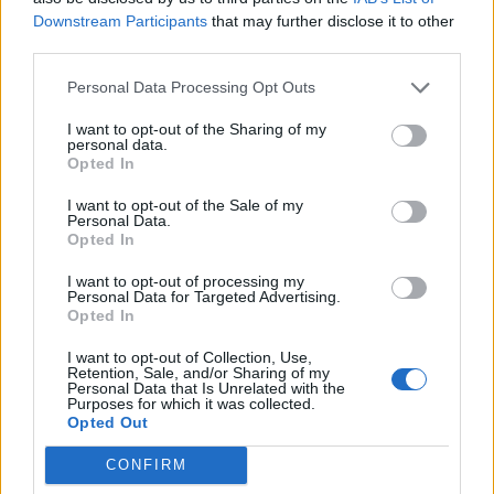
μας ζωής έδειξε βιαιότητα ακόμα
Downstream Participants
that may further disclose it to other
τρεις φορές », είπε χθες η γυναίκα
third parties.
στην κατάθεσή της.
Personal Data Processing Opt Outs
I want to opt-out of the Sharing of my
personal data.
Μετά το χτύπημα κάλεσε η ίδια την
Opted In
αστυνομία και ο 40χρονος
I want to opt-out of the Sale of my
Personal Data.
Opted In
συνελήφθη, ενώ η ίδια πήγε στο
I want to opt-out of processing my
Νοσοκομείο. Χθες ζήτησε την τιμωρία
Personal Data for Targeted Advertising.
Opted In
του και εκείνος στην απολογία του
I want to opt-out of Collection, Use,
είπε πως δεν άντεξε την απόρριψη
Retention, Sale, and/or Sharing of my
Personal Data that Is Unrelated with the
Purposes for which it was collected.
ενώ είχαν συμφωνήσει να κάνουν
Opted Out
προσπάθεια επανασύνδεσης.
CONFIRM