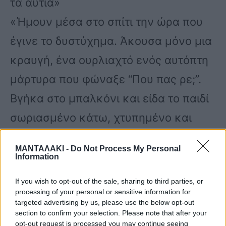
τα αυτιά»
«Ήμουν μέσα στο σπίτι την ώρα που
έγινε το δυστύχημα. Άκουσα μόνο μια
κραυγή, ένα ουρλιαχτό ενός αυτόπτη
μάρτυρα που φώναξε “Που πας ρε;”.
Βγήκα στο μπαλκόνι και είδα το παιδί
σωριασμένο κάτω, χτυπημένο και
κατεβήκαμε κάτω» λέει στο newsit.gr.
ΜΑΝΤΑΛΑΚΙ -
Do Not Process My Personal
Information
Και συνεχίζει: «Είδαμε να βγαίνουν
If you wish to opt-out of the sale, sharing to third parties, or
αίματα από τη μύτη και τα αυτιά. Ο
processing of your personal or sensitive information for
targeted advertising by us, please use the below opt-out
οδηγός του φορτηγού δεν κατέβηκε
section to confirm your selection. Please note that after your
opt-out request is processed you may continue seeing