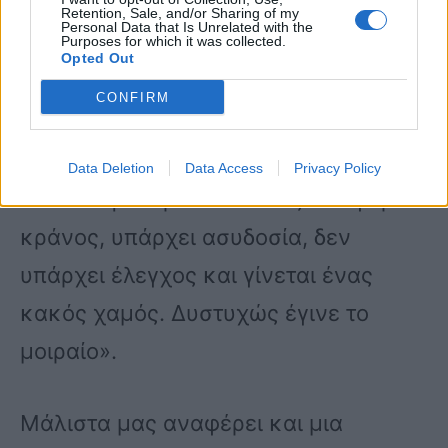
δίπλωμα είχαν, ούτε τίποτα».
Retention, Sale, and/or Sharing of my
Personal Data that Is Unrelated with the
Purposes for which it was collected.
Opted Out
Με αφορμή το αιματοβαμμένο
CONFIRM
περιστατικό στην άσφαλτο ο μάρτυρας
καταγγέλλει μέσω του newsit.gr ότι
Data Deletion
Data Access
Privacy Policy
«εδώ στην Κάρυστο κανείς δεν φοράει
κράνος, υπάρχει ασυδοσία, δεν
υπάρχει έλεγχος και γίνεται ένας
κακός χαμός. Δυστυχώς έγινε το
μοιραίο».
Μάλιστα μας αναφέρει και μια