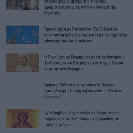
νοσοκομείο η μητέρα της Μυρτούς –
Δραματικές στιγμές στην οικογένειά της
Μυρτούς
Πρωτομαγιά με Πανσέληνο: Τα ζώδια που
ευνοούνται και εκείνο που πρέπει να προσέξει
«Φεγγάρι των Λουλουδιών»
H Πανεύφημος Ευφημία εν κόλποις Φαναρίου-
Το Οικουμενικό Πατριαρχείο πανηγυρίζει και
τιμά την Αγία Ευφημία
Θρήνος! Πέθανε ο τραγουδιστής Γιώργος
Δασκαλάκης – Η τραγική ειρωνεία – “Αν είναι
δυνατόν…”
Αγία Βαρβάρα: Συγκλονίζει το θαύμα της σε
παράλυτη κοπέλα – «Αύριο να σηκωθείς να
παίξεις πιάνο»