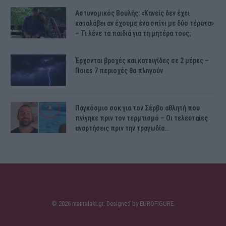
Αστυνομικός Bουλής: «Κανείς δεν έχει
καταλάβει αν έχουμε ένα σπίτι με δύο τέρατα»
– Τι λένε τα παιδιά για τη μητέρα τους;
Έρχονται βροχές και κατaιγίδες σε 2 μέpες –
Ποιεs 7 πεpιοχές θα πλnγούν
Παγκόσμιο σοκ για τον Σέρβο αθλητή που
πνίγηκε πριν τον τερμτισμό – Οι τελευταίες
αναρτήσεις πριν την τραγωδία…
© 2026 mantalaki.gr. Designed by
EUROFIGURE
.