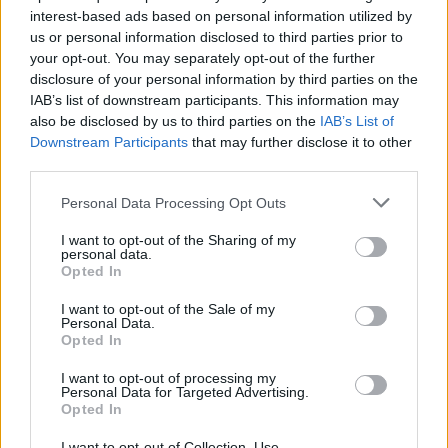
από το όχημα, σηκώθηκε και έφυγε,
interest-based ads based on personal information utilized by
us or personal information disclosed to third parties prior to
εγκατέλειψε το θύμα. Όλα ήταν
your opt-out. You may separately opt-out of the further
disclosure of your personal information by third parties on the
τραγικά, όλοι σοκαρισμένοι. Βλέπαμε
IAB’s list of downstream participants. This information may
ένα παιδί που σπαρταράει στην
also be disclosed by us to third parties on the
IAB’s List of
Downstream Participants
that may further disclose it to other
άσφαλτο σαν γατί».
third parties.
Personal Data Processing Opt Outs
Ακόμα σοκαρισμένος, μη μπορώντας
I want to opt-out of the Sharing of my
personal data.
να διαγράψει από το μυαλό του αυτή
Opted In
τη ζοφερή εικόνα μας αναφέρει ότι
I want to opt-out of the Sale of my
Personal Data.
Opted In
«μας είπαν ότι το μηχανάκι περνούσε
I want to opt-out of processing my
με ιλιγγιώδη ταχύτητα και δεν
Personal Data for Targeted Advertising.
Opted In
φορούσε κράνος το παληκάρι. Ούτε
I want to opt-out of Collection, Use,