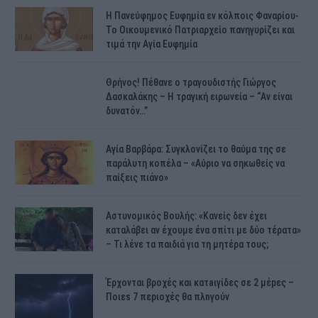
H Πανεύφημος Ευφημία εν κόλποις Φαναρίου-
Το Οικουμενικό Πατριαρχείο πανηγυρίζει και
τιμά την Αγία Ευφημία
Θρήνος! Πέθανε ο τραγουδιστής Γιώργος
Δασκαλάκης – Η τραγική ειρωνεία – “Αν είναι
δυνατόν…”
Αγία Βαρβάρα: Συγκλονίζει το θαύμα της σε
παράλυτη κοπέλα – «Αύριο να σηκωθείς να
παίξεις πιάνο»
Αστυνομικός Bουλής: «Κανείς δεν έχει
καταλάβει αν έχουμε ένα σπίτι με δύο τέρατα»
– Τι λένε τα παιδιά για τη μητέρα τους;
Έρχονται βροχές και κατaιγίδες σε 2 μέpες –
Ποιεs 7 πεpιοχές θα πλnγούν