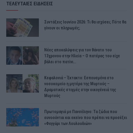
ΤΕΛΕΥΤΑΙΕΣ ΕΙΔΗΣΕΙΣ
Συντάξεις Ιουνίου 2026: Τι θα ισχύσει; Πότε θα
γίνουν οι πληρωμές;
Νέες αποκαλύψεις για τον θάνατο του
13χρονου στην Ηλεία – Ο πατέρας του είχε
βάλει στο πατίνι…
Κεφαλονιά – Έκτακτο: Εσπευσμένα στο
νοσοκομείο η μητέρα της Μυρτούς –
Δραματικές στιγμές στην οικογένειά της
Μυρτούς
Πρωτομαγιά με Πανσέληνο: Τα ζώδια που
ευνοούνται και εκείνο που πρέπει να προσέξει
«Φεγγάρι των Λουλουδιών»