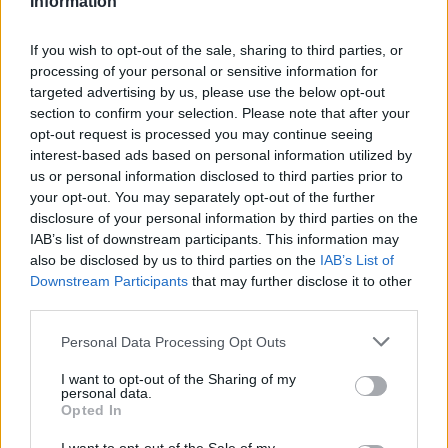
βρισκόταν σε επιτήρηση.
Information
If you wish to opt-out of the sale, sharing to third parties, or
Η μουσικός, άλλαξε το όνομά της σε
processing of your personal or sensitive information for
targeted advertising by us, please use the below opt-out
Shuhada’ Sadaqat το 2018 όταν
section to confirm your selection. Please note that after your
opt-out request is processed you may continue seeing
ασπάστηκε το Ισλάμ.
interest-based ads based on personal information utilized by
us or personal information disclosed to third parties prior to
your opt-out. You may separately opt-out of the further
Η Ο’ Κόνορ γεννήθηκε στο Δουβλίνο
disclosure of your personal information by third parties on the
IAB’s list of downstream participants. This information may
στις 8 Δεκεμβρίου 1966. Αργότερα στη
also be disclosed by us to third parties on the
IAB’s List of
Downstream Participants
that may further disclose it to other
ζωή της ισχυρίστηκε ότι άρχισε να
third parties.
έχει ψυχολογικά προβλήματα επειδή η
Personal Data Processing Opt Outs
μητέρα της την κακοποίησε σωματικά
I want to opt-out of the Sharing of my
personal data.
και σεξουαλικά ως παιδί.
Opted In