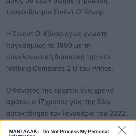
μόλις 56 ετών άφησε η Ιρλανδή
τραγουδίστρια Σινέντ Ο’ Κόνορ.
Η Σινέντ Ο’ Κόνορ έγινε γνωστη
παγκοσμίως το 1990 με τη
συγκλονιστική διασκευή της στο
Nothing Compares 2 U του Prince.
Ο θάνατός της έρχεται ένα χρόνο
αφότου ο 17χρονος γιος της Σέιν
αυτοκτόνησε τον Ιανουάριο του 2022,
αφού διέφυγε από το νοσοκομείο ενώ
ΜΑΝΤΑΛΑΚΙ -
Do Not Process My Personal