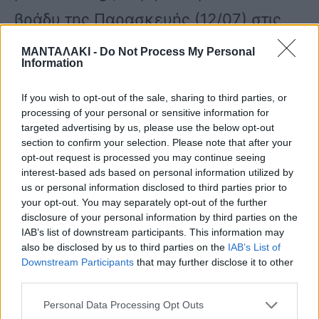
βράδυ της Παρασκευής (12/07) στις
22:00 ένας ογκώδης πλάτανος έπεσε
ΜΑΝΤΑΛΑΚΙ -
Do Not Process My Personal
Information
ανάμεσα σε δύο μαγαζιά.
If you wish to opt-out of the sale, sharing to third parties, or
processing of your personal or sensitive information for
Σοβαρός τραυματισμός από τον
targeted advertising by us, please use the below opt-out
section to confirm your selection. Please note that after your
πλάτανο
opt-out request is processed you may continue seeing
interest-based ads based on personal information utilized by
Κατά τις ίδιες πηγές ακούστηκε ένας
us or personal information disclosed to third parties prior to
your opt-out. You may separately opt-out of the further
ισχυρός κρότος και πυκνό σύννεφο
disclosure of your personal information by third parties on the
σκόνης κάλυψε το σημείο.
IAB’s list of downstream participants. This information may
also be disclosed by us to third parties on the
IAB’s List of
Downstream Participants
that may further disclose it to other
third parties.
Η αστυνομία και το ΕΚΑΒ έσπευσαν
Personal Data Processing Opt Outs
στο σημείο, όπου εντόπισαν μια πολύ