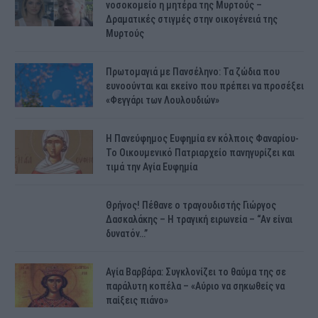
νοσοκομείο η μητέρα της Μυρτούς –
Δραματικές στιγμές στην οικογένειά της
Μυρτούς
Πρωτομαγιά με Πανσέληνο: Τα ζώδια που
ευνοούνται και εκείνο που πρέπει να προσέξει
«Φεγγάρι των Λουλουδιών»
H Πανεύφημος Ευφημία εν κόλποις Φαναρίου-
Το Οικουμενικό Πατριαρχείο πανηγυρίζει και
τιμά την Αγία Ευφημία
Θρήνος! Πέθανε ο τραγουδιστής Γιώργος
Δασκαλάκης – Η τραγική ειρωνεία – “Αν είναι
δυνατόν…”
Αγία Βαρβάρα: Συγκλονίζει το θαύμα της σε
παράλυτη κοπέλα – «Αύριο να σηκωθείς να
παίξεις πιάνο»