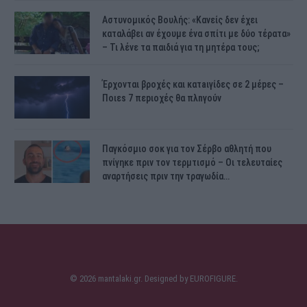
Αστυνομικός Bουλής: «Κανείς δεν έχει
καταλάβει αν έχουμε ένα σπίτι με δύο τέρατα»
– Τι λένε τα παιδιά για τη μητέρα τους;
Έρχονται βροχές και κατaιγίδες σε 2 μέpες –
Ποιεs 7 πεpιοχές θα πλnγούν
Παγκόσμιο σοκ για τον Σέρβο αθλητή που
πνίγηκε πριν τον τερμτισμό – Οι τελευταίες
αναρτήσεις πριν την τραγωδία…
© 2026 mantalaki.gr. Designed by
EUROFIGURE
.