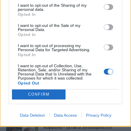
I want to opt-out of the Sharing of my
σοβαρά τραυματισμένη 40χρονη.
personal data.
Opted In
I want to opt-out of the Sale of my
Personal Data.
Opted In
I want to opt-out of processing my
Personal Data for Targeted Advertising.
ΤΕΛΕΥΤΑΙΕΣ ΕΙΔΗΣΕΙΣ
Opted In
I want to opt-out of Collection, Use,
Retention, Sale, and/or Sharing of my
Συντάξεις Ιουνίου 2026: Τι θα ισχύσει; Πότε θα
Personal Data that Is Unrelated with the
Purposes for which it was collected.
γίνουν οι πληρωμές;
Opted Out
CONFIRM
Νέες αποκαλύψεις για τον θάνατο του
13χρονου στην Ηλεία – Ο πατέρας του είχε
βάλει στο πατίνι…
Data Deletion
Data Access
Privacy Policy
Κεφαλονιά – Έκτακτο: Εσπευσμένα στο