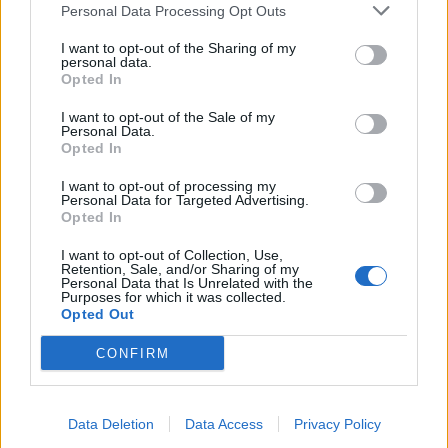
Ο πατέρας του άτυχου φοιτητή έχει
Personal Data Processing Opt Outs
ήδη ζητήσει τον διορισμό της
I want to opt-out of the Sharing of my
personal data.
Opted In
δικαστικής γραφολόγου Μάγδας
I want to opt-out of the Sale of my
Καμπούρη ως τεχνικής συμβούλου
Personal Data.
Opted In
προκειμένου να γνωματεύσει επί της
I want to opt-out of processing my
εκθέσεως και του δειγματικού υλικού
Personal Data for Targeted Advertising.
Opted In
ωστόσο η διαδικασία έχει παγώσει
I want to opt-out of Collection, Use,
Retention, Sale, and/or Sharing of my
καθώς αυτά φυλάσσονται στο Α.Τ.
Personal Data that Is Unrelated with the
Purposes for which it was collected.
Σπάτων και δεν είναι προσβάσιμα.
Opted Out
Ζητά την άμεση εισαγγελική
CONFIRM
παραγγελία, ώστε να επιτραπεί η
εξέταση αυτού του υλικού.
Data Deletion
Data Access
Privacy Policy