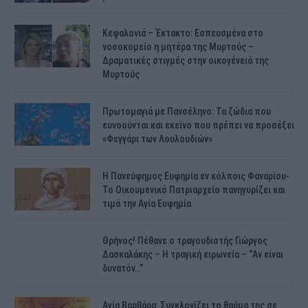
Κεφαλονιά – Έκτακτο: Εσπευσμένα στο
νοσοκομείο η μητέρα της Μυρτούς –
Δραματικές στιγμές στην οικογένειά της
Μυρτούς
Πρωτομαγιά με Πανσέληνο: Τα ζώδια που
ευνοούνται και εκείνο που πρέπει να προσέξει
«Φεγγάρι των Λουλουδιών»
H Πανεύφημος Ευφημία εν κόλποις Φαναρίου-
Το Οικουμενικό Πατριαρχείο πανηγυρίζει και
τιμά την Αγία Ευφημία
Θρήνος! Πέθανε ο τραγουδιστής Γιώργος
Δασκαλάκης – Η τραγική ειρωνεία – “Αν είναι
δυνατόν…”
Αγία Βαρβάρα: Συγκλονίζει το θαύμα της σε