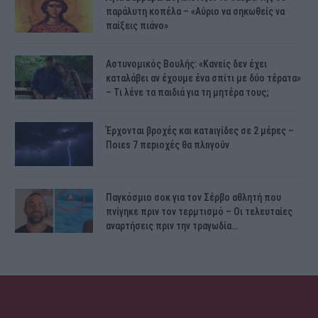
παράλυτη κοπέλα – «Αύριο να σηκωθείς να
παίξεις πιάνο»
Αστυνομικός Bουλής: «Κανείς δεν έχει
καταλάβει αν έχουμε ένα σπίτι με δύο τέρατα»
– Τι λένε τα παιδιά για τη μητέρα τους;
Έρχονται βροχές και κατaιγίδες σε 2 μέpες –
Ποιεs 7 πεpιοχές θα πλnγούν
Παγκόσμιο σοκ για τον Σέρβο αθλητή που
πνίγηκε πριν τον τερμτισμό – Οι τελευταίες
αναρτήσεις πριν την τραγωδία…