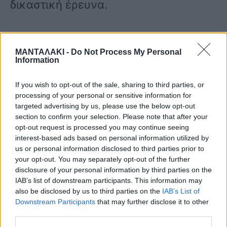
δικαστική έρευνα.
Ως ιδιαιτέρως σημαντική εκτιμάται η
ΜΑΝΤΑΛΑΚΙ -
Do Not Process My Personal
έκθεση της εργαστηριακής
Information
πραγματογνωμοσύνης της Δ/νσης
If you wish to opt-out of the sale, sharing to third parties, or
processing of your personal or sensitive information for
Εγκληματολογικών Ερευνών. Σε
targeted advertising by us, please use the below opt-out
αυτήν αναφέρεται ότι στις
section to confirm your selection. Please note that after your
opt-out request is processed you may continue seeing
χειρόγραφες σημειώσεις του άτυχου
interest-based ads based on personal information utilized by
us or personal information disclosed to third parties prior to
φοιτητή που βρίσκονται στην λίστα
your opt-out. You may separately opt-out of the further
disclosure of your personal information by third parties on the
πειστηρίων, έχει εντοπιστεί
IAB’s list of downstream participants. This information may
also be disclosed by us to third parties on the
IAB’s List of
διαφορετική γραφή.
Downstream Participants
that may further disclose it to other
third parties.