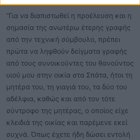
“Για να διαπιστωθεί η προέλευση και η
σημασία της ανωτέρω έτερης γραφής
από την τεχνική σύμβουλο, πρέπει
πρώτα να ληφθούν δείγματα γραφής
από τους συνοικούντες του θανούντος
υιού μου στην οικία στα Σπάτα, ήτοι τη
μητέρα του, τη γιαγιά του, τα δύο του
αδέλφια, καθώς και από τον τότε
σύντροφο της μητέρας, ο οποίος είχε
κλειδιά της οικίας και παρέμενε εκεί
συχνά. Όπως έχετε ήδη δώσει εντολή