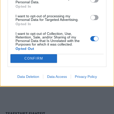
στο Instagram.
Personal Data.
Opted In
I want to opt-out of processing my
Personal Data for Targeted Advertising.
Η δημοσίευση
Opted In
κοινοποιήθηκε από το
I want to opt-out of Collection, Use,
Retention, Sale, and/or Sharing of my
Personal Data that Is Unrelated with the
Purposes for which it was collected.
χρήστη Constantina Bekiari
Opted Out
(@constantinabekiari)
CONFIRM
Data Deletion
Data Access
Privacy Policy
ΤΕΛΕΥΤΑΙΕΣ ΕΙΔΗΣΕΙΣ