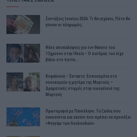
Συντάξεις Ιουνίου 2026: Τι θα ισχύσει; Πότε θα
γίνουν οι πληρωμές;
Νέες αποκαλύψεις για τον θάνατο του
13χρονου στην Ηλεία – Ο πατέρας του είχε
βάλει στο πατίνι…
Κεφαλονιά – Έκτακτο: Εσπευσμένα στο
νοσοκομείο η μητέρα της Μυρτούς –
Δραματικές στιγμές στην οικογένειά της
Μυρτούς
Πρωτομαγιά με Πανσέληνο: Τα ζώδια που
ευνοούνται και εκείνο που πρέπει να προσέξει
«Φεγγάρι των Λουλουδιών»