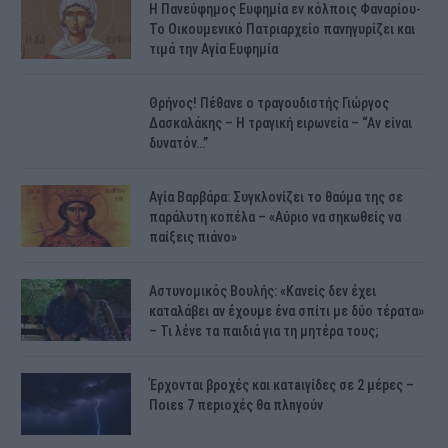
H Πανεύφημος Ευφημία εν κόλποις Φαναρίου-
Το Οικουμενικό Πατριαρχείο πανηγυρίζει και
τιμά την Αγία Ευφημία
Θρήνος! Πέθανε ο τραγουδιστής Γιώργος
Δασκαλάκης – Η τραγική ειρωνεία – “Αν είναι
δυνατόν…”
Αγία Βαρβάρα: Συγκλονίζει το θαύμα της σε
παράλυτη κοπέλα – «Αύριο να σηκωθείς να
παίξεις πιάνο»
Αστυνομικός Bουλής: «Κανείς δεν έχει
καταλάβει αν έχουμε ένα σπίτι με δύο τέρατα»
– Τι λένε τα παιδιά για τη μητέρα τους;
Έρχονται βροχές και κατaιγίδες σε 2 μέpες –
Ποιεs 7 πεpιοχές θα πλnγούν