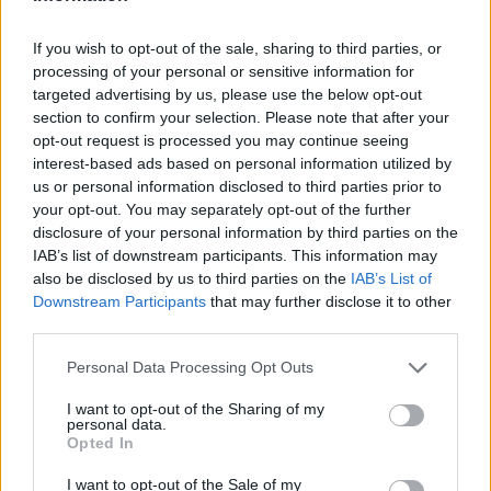
πλήθος κόσμου έσπευσε να της
ευχηθεί περαστικά και να της δώσει
If you wish to opt-out of the sale, sharing to third parties, or
processing of your personal or sensitive information for
δύναμη.
targeted advertising by us, please use the below opt-out
section to confirm your selection. Please note that after your
opt-out request is processed you may continue seeing
interest-based ads based on personal information utilized by
us or personal information disclosed to third parties prior to
your opt-out. You may separately opt-out of the further
disclosure of your personal information by third parties on the
Δείτε την ανάρτηση:
IAB’s list of downstream participants. This information may
also be disclosed by us to third parties on the
IAB’s List of
Downstream Participants
that may further disclose it to other
third parties.
Personal Data Processing Opt Outs
I want to opt-out of the Sharing of my
personal data.
Opted In
Δείτε αυτή τη δημοσίευση
I want to opt-out of the Sale of my